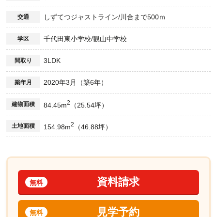
しずてつジャストライン/川合まで500ｍ
交通
千代田東小学校/観山中学校
学区
3LDK
間取り
2020年3月（築6年）
築年月
2
建物面積
84.45m
（25.54坪）
2
土地面積
154.98m
（46.88坪）
資料請求
無料
見学予約
無料