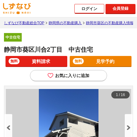
会員登録
ログイン
しずなび不動産総合TOP
静岡県の不動産購入
静岡市葵区の不動産購入情報
中古住宅
静岡市葵区川合2丁目 中古住宅
資料請求
見学予約
無料
無料
お気に入りに追加
1
/
16