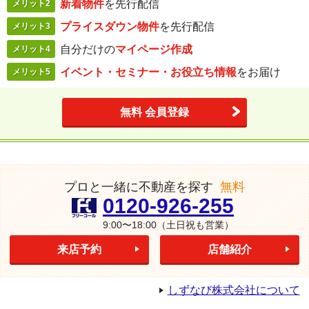
新着物件
を
先行配信
メリット2
プライスダウン
物件
を先行配信
メリット3
自分だけの
マイページ作成
メリット4
イベント・セミナー・
お役立ち情報
を
お届け
メリット5
無料 会員登録
プロと一緒に不動産を探す
無料
0120-926-255
9:00〜18:00
（土日祝も営業）
来店予約
店舗紹介
しずなび株式会社について