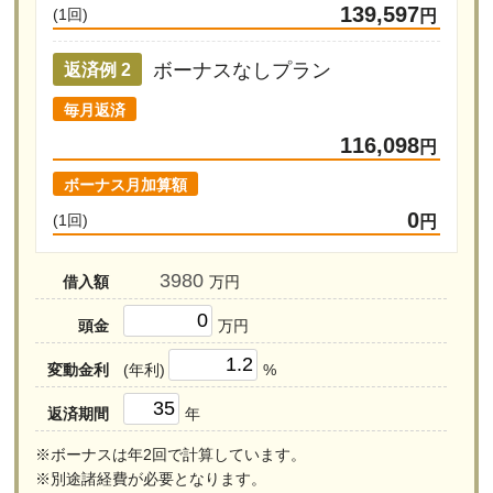
139,597
(1回)
円
ボーナスなしプラン
返済例 2
毎月返済
116,098
円
ボーナス月加算額
0
(1回)
円
借入額
万円
頭金
万円
変動金利
(年利)
%
返済期間
年
※ボーナスは年2回で計算しています。
※別途諸経費が必要となります。