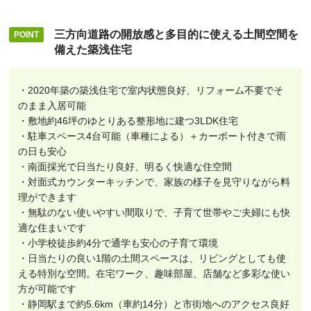
三方向道路の開放感と多目的に使える土間空間を
備えた築浅住宅
・2020年築の築浅住宅で室内状態良好、リフォーム不要でそ
のまま入居可能
・敷地約46坪のゆとりある整形地に建つ3LDK住宅
・駐車スペース4台可能（車種による）＋カーポート付きで雨
の日も安心
・南面採光で日当たり良好、明るく快適な住空間
・対面式カウンターキッチンで、家族の様子を見守りながら料
理ができます
・無駄のない使いやすい間取りで、子育て世帯やご夫婦にも快
適な住まいです
・小学校徒歩約4分で通学も安心の子育て環境
・日当たりの良い1階の土間スペースは、リビングとしても使
える特別な空間。在宅ワーク、趣味部屋、店舗など多彩な使い
方が可能です
・静岡駅まで約5.6km（車約14分）と市街地へのアクセス良好