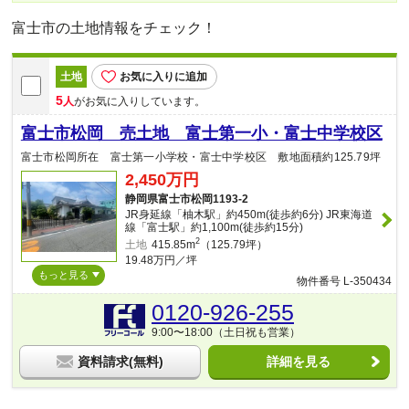
富士市の土地情報をチェック！
土地
お気に入りに追加
5
人
がお気に入りしています。
富士市松岡 売土地 富士第一小・富士中学校区
富士市松岡所在 富士第一小学校・富士中学校区 敷地面積約125.79坪
2,450万円
静岡県富士市松岡1193-2
JR身延線「柚木駅」約450m(徒歩約6分) JR東海道
線「富士駅」約1,100m(徒歩約15分)
2
土地
415.85m
（125.79坪）
19.48万円／坪
もっと見る
物件番号 L-350434
0120-926-255
9:00〜18:00（土日祝も営業）
資料請求(無料)
詳細を見る