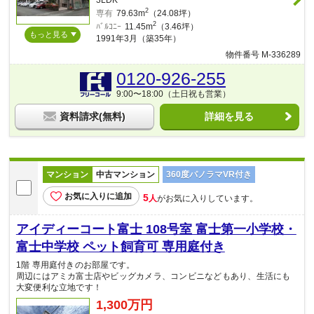
2
専有
79.63m
（24.08坪）
2
ﾊﾞﾙｺﾆｰ
11.45m
（3.46坪）
もっと見る
1991年3月（築35年）
物件番号 M-336289
0120-926-255
9:00〜18:00（土日祝も営業）
資料請求(無料)
詳細を見る
マンション
中古マンション
360度パノラマVR付き
お気に入りに追加
5
人
がお気に入りしています。
アイディーコート富士 108号室 富士第一小学校・
富士中学校 ペット飼育可 専用庭付き
1階 専用庭付きのお部屋です。
周辺にはアミカ富士店やビッグカメラ、コンビニなどもあり、生活にも
大変便利な立地です！
1,300万円