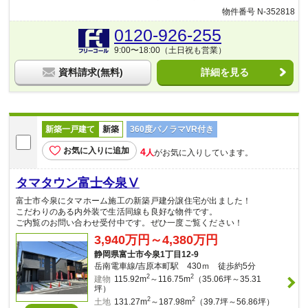
物件番号 N-352818
0120-926-255
9:00〜18:00（土日祝も営業）
資料請求(無料)
詳細を見る
新築一戸建て
新築
360度パノラマVR付き
お気に入りに追加
4
人
がお気に入りしています。
タマタウン富士今泉Ⅴ
富士市今泉にタマホーム施工の新築戸建分譲住宅が出ました！
こだわりのある内外装で生活同線も良好な物件です。
ご内覧のお問い合わせ受付中です。ぜひ一度ご覧ください！
3,940万円～4,380万円
静岡県富士市今泉1丁目12-9
岳南電車線/吉原本町駅 430ｍ 徒歩約5分
2
2
建物
115.92m
～116.75m
（35.06坪～35.31
坪）
2
2
土地
131.27m
～187.98m
（39.7坪～56.86坪）