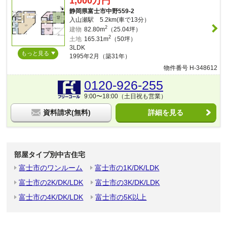
1,000万円
静岡県富士市中野559-2
入山瀬駅 5.2km(車で13分）
2
建物
82.80m
（25.04坪）
2
土地
165.31m
（50坪）
3LDK
もっと見る
1995年2月（築31年）
物件番号 H-348612
0120-926-255
9:00〜18:00（土日祝も営業）
資料請求(無料)
詳細を見る
部屋タイプ別中古住宅
富士市のワンルーム
富士市の1K/DK/LDK
富士市の2K/DK/LDK
富士市の3K/DK/LDK
富士市の4K/DK/LDK
富士市の5K以上