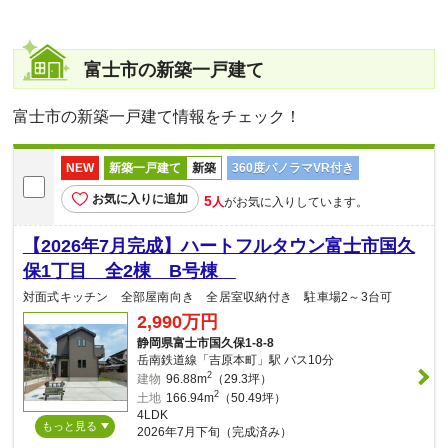
富士市の新築一戸建て
富士市の新築一戸建て情報をチェック！
NEW
新築一戸建て
新築
360度パノラマVR付き
お気に入りに追加
5
人
がお気に入りしています。
【2026年7月完成】ハートフルタウン富士市国久
保1丁目 全2棟 B号棟
対面式キッチン 全部屋南向き 全居室収納付き 駐車場2～3台可
2,990万円
静岡県富士市国久保1-8-8
岳南鉄道線「吉原本町」駅 バス10分
2
建物
96.88m
（29.3坪）
2
土地
166.94m
（50.49坪）
4LDK
もっと見る
2026年7月下旬（完成済み）