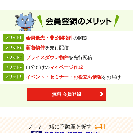
会員優先・
非公開物件
の閲覧
メリット1
新着物件
を
先行配信
メリット2
プライスダウン
物件
を先行配信
メリット3
自分だけの
マイページ作成
メリット4
イベント・セミナー・
お役立ち情報
を
お届け
メリット5
無料 会員登録
プロと一緒に不動産を探す
無料