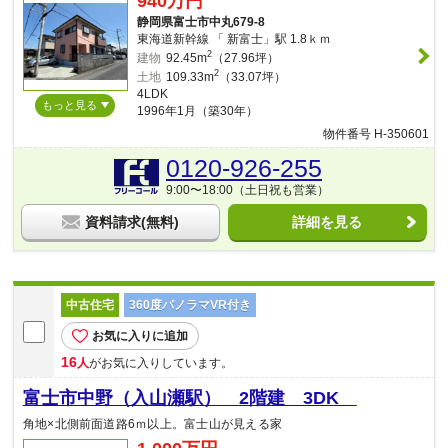
940万円
静岡県富士市中丸679-8
東海道新幹線 「 新富士」駅 1.8ｋｍ
2
建物
92.45m
（27.96坪）
2
土地
109.33m
（33.07坪）
4LDK
もっと見る
1996年1月（築30年）
物件番号 H-350601
0120-926-255
9:00〜18:00（土日祝も営業）
資料請求(無料)
詳細を見る
中古住宅
360度パノラマVR付き
お気に入りに追加
16
人
がお気に入りしています。
富士市中野（入山瀬駅） 2階建 3DK
角地×北側前面道路6ｍ以上。富士山が見える家