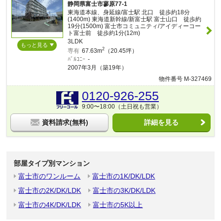
静岡県富士市蓼原77-1
東海道本線、身延線/富士駅 北口 徒歩約18分
(1400m) 東海道新幹線/新富士駅 富士山口 徒歩約
19分(1500m) 富士市コミュニティ/アイディーコー
ト富士前 徒歩約1分(12m)
3LDK
もっと見る
2
専有
67.63m
（20.45坪）
ﾊﾞﾙｺﾆｰ
-
2007年3月（築19年）
物件番号 M-327469
0120-926-255
9:00〜18:00（土日祝も営業）
資料請求(無料)
詳細を見る
部屋タイプ別マンション
富士市のワンルーム
富士市の1K/DK/LDK
富士市の2K/DK/LDK
富士市の3K/DK/LDK
富士市の4K/DK/LDK
富士市の5K以上