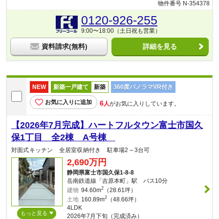
物件番号 N-354378
0120-926-255
9:00〜18:00（土日祝も営業）
資料請求(無料)
詳細を見る
NEW
新築一戸建て
新築
360度パノラマVR付き
お気に入りに追加
6
人
がお気に入りしています。
【2026年7月完成】ハートフルタウン富士市国久
保1丁目 全2棟 A号棟
対面式キッチン 全居室収納付き 駐車場2～3台可
2,690万円
静岡県富士市国久保1-8-8
岳南鉄道線「吉原本町」駅 バス10分
2
建物
94.60m
（28.61坪）
2
土地
160.89m
（48.66坪）
4LDK
もっと見る
2026年7月下旬（完成済み）