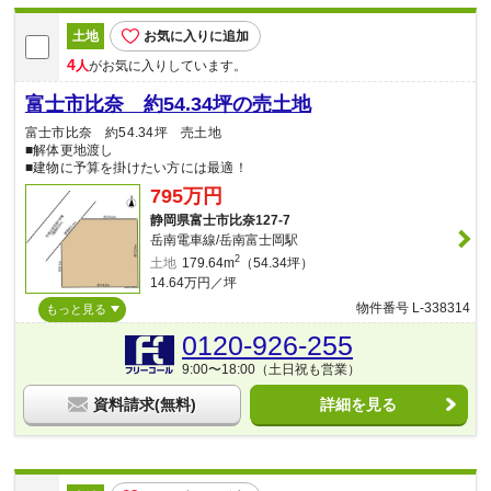
土地
お気に入りに追加
4
人
がお気に入りしています。
富士市比奈 約54.34坪の売土地
富士市比奈 約54.34坪 売土地
■解体更地渡し
■建物に予算を掛けたい方には最適！
795万円
静岡県富士市比奈127-7
岳南電車線/岳南富士岡駅
2
土地
179.64m
（54.34坪）
14.64万円／坪
物件番号 L-338314
もっと見る
0120-926-255
9:00〜18:00（土日祝も営業）
資料請求(無料)
詳細を見る