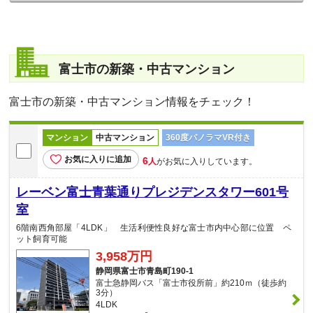
富士市の新築・中古マンション
富士市の新築・中古マンション情報をチェック！
マンション
中古マンション
360度パノラマVR付き
お気に入りに追加
6
人
がお気に入りしています。
レーベン富士青葉通りプレジデンスタワー601号
室
6階南西角部屋「4LDK」 生活利便性良好な富士市内中心部に位置 ペ
ット飼育可能
3,958万円
静岡県富士市青島町190-1
富士急静岡バス「富士市役所前」約210ｍ（徒歩約
3分）
4LDK