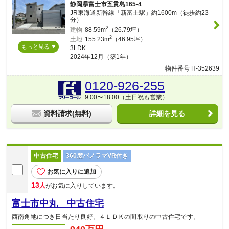
静岡県富士市五貫島165-4
JR東海道新幹線「新富士駅」約1600m（徒歩約23
分）
2
建物
88.59m
（26.79坪）
2
土地
155.23m
（46.95坪）
もっと見る
3LDK
2024年12月（築1年）
物件番号 H-352639
0120-926-255
9:00〜18:00（土日祝も営業）
資料請求(無料)
詳細を見る
中古住宅
360度パノラマVR付き
お気に入りに追加
13
人
がお気に入りしています。
富士市中丸 中古住宅
西南角地につき日当たり良好。４ＬＤＫの間取りの中古住宅です。