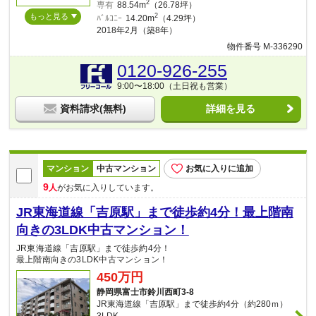
2
専有
88.54m
（26.78坪）
もっと見る
2
ﾊﾞﾙｺﾆｰ
14.20m
（4.29坪）
2018年2月（築8年）
物件番号 M-336290
0120-926-255
9:00〜18:00（土日祝も営業）
資料請求(無料)
詳細を見る
マンション
中古マンション
お気に入りに追加
9
人
がお気に入りしています。
JR東海道線「吉原駅」まで徒歩約4分！最上階南
向きの3LDK中古マンション！
JR東海道線「吉原駅」まで徒歩約4分！
最上階南向きの3LDK中古マンション！
450万円
静岡県富士市鈴川西町3-8
JR東海道線「吉原駅」まで徒歩約4分（約280ｍ）
3LDK