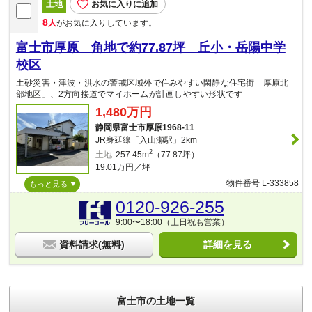
土地
お気に入りに追加
8
人
がお気に入りしています。
富士市厚原 角地で約77.87坪 丘小・岳陽中学
校区
土砂災害・津波・洪水の警戒区域外で住みやすい閑静な住宅街「厚原北
部地区」、2方向接道でマイホームが計画しやすい形状です
1,480万円
静岡県富士市厚原1968-11
JR身延線「入山瀬駅」2km
2
土地
257.45m
（77.87坪）
19.01万円／坪
物件番号 L-333858
もっと見る
0120-926-255
9:00〜18:00（土日祝も営業）
資料請求(無料)
詳細を見る
富士市の土地一覧