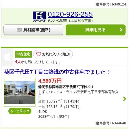
物件番号 H-349124
0120-926-255
9:00〜18:00（土日祝も営業）
資料請求(無料)
詳細を見る
中古住宅
お気に入りに追加
4
人
がお気に入りしています。
葵区千代田7丁目に築浅の中古住宅でました！
4,580万円
静岡県静岡市葵区千代田7丁目9-9-1
しずてつジャストライン/千代田七丁目東部体育館入
口
2
建物
103.92m
（31.43坪）
2
土地
138.16m
（41.79坪）
もっと見る
4LDK
2023年4月（築3年）
物件番号 H-344648