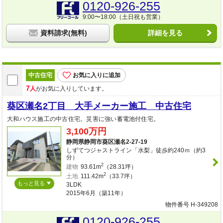
0120-926-255
9:00〜18:00（土日祝も営業）
資料請求(無料)
詳細を見る
中古住宅
お気に入りに追加
7
人
がお気に入りしています。
葵区瀬名2丁目 大手メーカー施工 中古住宅
大和ハウス施工の中古住宅。災害に強い蓄電池付住宅。
3,100万円
静岡県静岡市葵区瀬名2-27-19
しずてつジャストライン「水梨」徒歩約240ｍ（約3
分）
2
建物
93.61m
（28.31坪）
2
土地
111.42m
（33.7坪）
もっと見る
3LDK
2015年6月（築11年）
物件番号 H-349208
0120-926-255