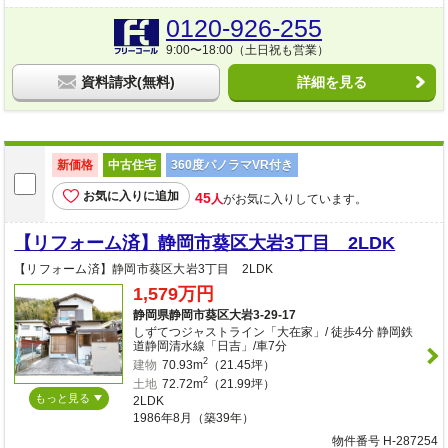
0120-926-255
9:00〜18:00（土日祝も営業）
資料請求(無料)
詳細を見る
新価格
中古住宅
360度パノラマVR付き
お気に入りに追加
45
人
がお気に入りしています。
【リフォーム済】静岡市葵区大岩3丁目 2LDK
【リフォーム済】静岡市葵区大岩3丁目 2LDK
1,579万円
静岡県静岡市葵区大岩3-29-17
しずてつジャストライン「大在家」/ 徒歩4分 静岡鉄
道静岡清水線「日吉」/車7分
2
建物
70.93m
（21.45坪）
2
土地
72.72m
（21.99坪）
もっと見る
2LDK
1986年8月（築39年）
物件番号 H-287254