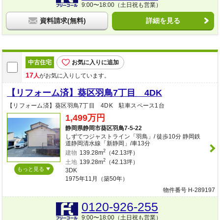
9:00〜18:00（土日祝も営業）
資料請求(無料)
詳細を見る
中古住宅
お気に入りに追加
17
人
がお気に入りしています。
【リフォーム済】葵区羽鳥7丁目 4DK
【リフォーム済】葵区羽鳥7丁目 4DK 駐車スペース1台
1,499万円
静岡県静岡市葵区羽鳥7-5-22
しずてつジャストライン「羽鳥」/ 徒歩10分 静岡鉄
道静岡清水線「新静岡」/車13分
2
建物
139.28m
（42.13坪）
2
土地
139.28m
（42.13坪）
もっと見る
3DK
1975年11月（築50年）
物件番号 H-289197
0120-926-255
9:00〜18:00（土日祝も営業）