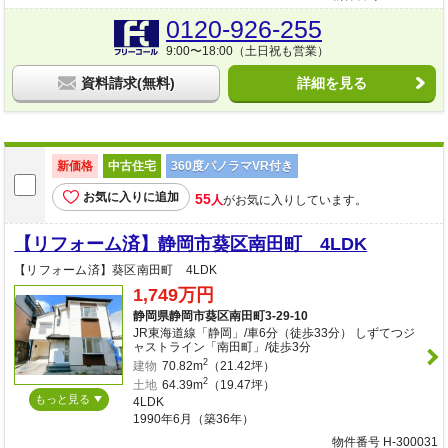
0120-926-255
9:00〜18:00（土日祝も営業）
資料請求(無料)
詳細を見る
新価格
中古住宅
360度パノラマVR付き
お気に入りに追加
55
人
がお気に入りしています。
【リフォーム済】静岡市葵区南田町 4LDK
【リフォーム済】葵区南田町 4LDK
1,749万円
静岡県静岡市葵区南田町3-29-10
JR東海道線「静岡」/車6分（徒歩33分） しずてつジ
ャストライン「南田町」/徒歩3分
2
建物
70.82m
（21.42坪）
2
土地
64.39m
（19.47坪）
もっと見る
4LDK
1990年6月（築36年）
物件番号 H-300031