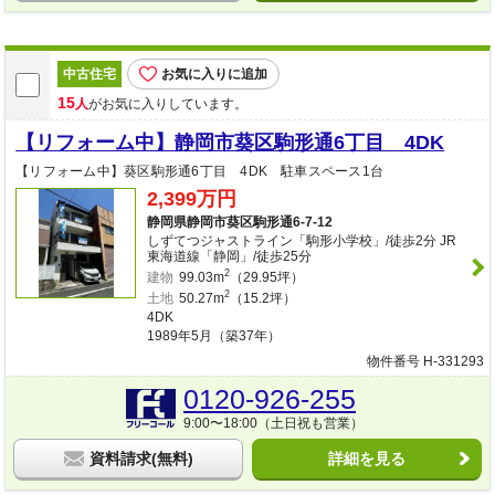
中古住宅
お気に入りに追加
15
人
がお気に入りしています。
【リフォーム中】静岡市葵区駒形通6丁目 4DK
【リフォーム中】葵区駒形通6丁目 4DK 駐車スペース1台
2,399万円
静岡県静岡市葵区駒形通6-7-12
しずてつジャストライン「駒形小学校」/徒歩2分 JR
東海道線「静岡」/徒歩25分
2
建物
99.03m
（29.95坪）
2
土地
50.27m
（15.2坪）
4DK
1989年5月（築37年）
物件番号 H-331293
0120-926-255
9:00〜18:00（土日祝も営業）
資料請求(無料)
詳細を見る