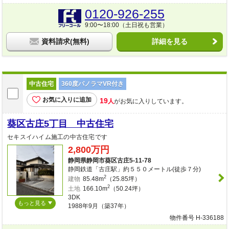
0120-926-255
9:00〜18:00（土日祝も営業）
資料請求(無料)
詳細を見る
中古住宅
360度パノラマVR付き
お気に入りに追加
19
人
がお気に入りしています。
葵区古庄5丁目 中古住宅
セキスイハイム施工の中古住宅です
2,800万円
静岡県静岡市葵区古庄5-11-78
静岡鉄道「古庄駅」約５５０メートル(徒歩７分)
2
建物
85.48m
（25.85坪）
2
土地
166.10m
（50.24坪）
3DK
もっと見る
1988年9月（築37年）
物件番号 H-336188