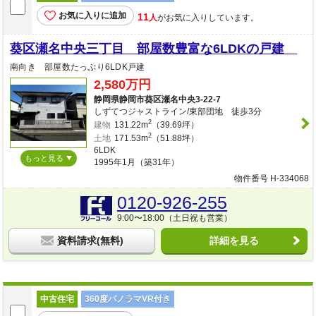
お気に入りに追加
11
人
がお気に入りしています。
葵区瀬名中央三丁目 部屋数豊富な6LDKの戸建
南向き 部屋数たっぷり6LDK戸建
2,580万円
静岡県静岡市葵区瀬名中央3-22-7
しずてつジャストライン/東部団地 徒歩3分
2
建物
131.22m
（39.69坪）
2
土地
171.53m
（51.88坪）
6LDK
もっと見る
1995年1月（築31年）
物件番号 H-334068
0120-926-255
9:00〜18:00（土日祝も営業）
資料請求(無料)
詳細を見る
中古住宅
360度パノラマVR付き