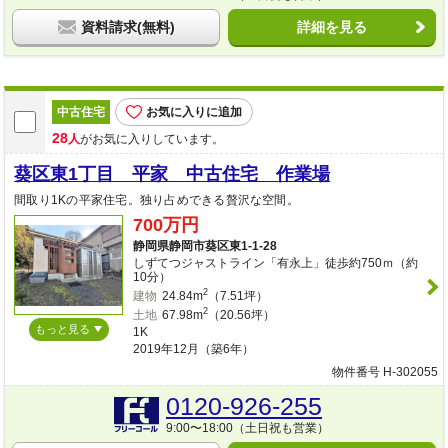
資料請求(無料)
詳細を見る
中古住宅
お気に入りに追加
28
人
がお気に入りしています。
葵区東1丁目 平家 中古住宅 作業場
間取り1Kの平家住宅。独り占めできる贅沢な空間。
700万円
静岡県静岡市葵区東1-1-28
しずてつジャストライン「有永上」徒歩約750ｍ（約
10分）
2
建物
24.84m
（7.51坪）
2
土地
67.98m
（20.56坪）
もっと見る
1K
2019年12月（築6年）
物件番号 H-302055
0120-926-255
9:00〜18:00（土日祝も営業）