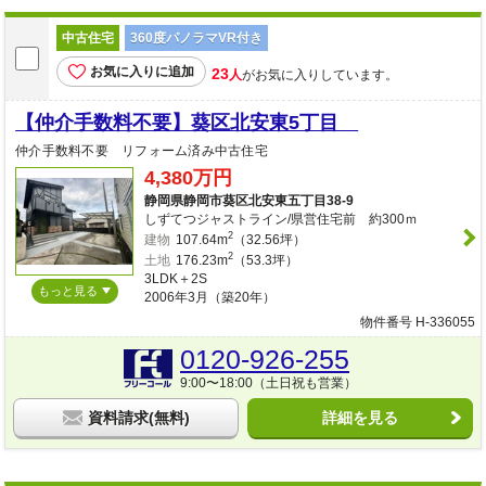
中古住宅
360度パノラマVR付き
お気に入りに追加
23
人
がお気に入りしています。
【仲介手数料不要】葵区北安東5丁目
仲介手数料不要 リフォーム済み中古住宅
4,380万円
静岡県静岡市葵区北安東五丁目38-9
しずてつジャストライン/県営住宅前 約300ｍ
2
建物
107.64m
（32.56坪）
2
土地
176.23m
（53.3坪）
3LDK＋2S
もっと見る
2006年3月（築20年）
物件番号 H-336055
0120-926-255
9:00〜18:00（土日祝も営業）
資料請求(無料)
詳細を見る