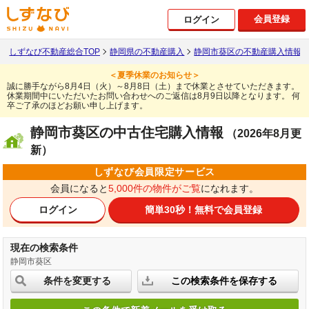
会員登録
ログイン
しずなび不動産総合TOP
静岡県の不動産購入
静岡市葵区の不動産購入情報
＜夏季休業のお知らせ＞
誠に勝手ながら8月4日（火）～8月8日（土）まで休業とさせていただきます。
休業期間中にいただいたお問い合わせへのご返信は8月9日以降となります。
何
卒ご了承のほどお願い申し上げます。
静岡市葵区の中古住宅購入情報
（2026年8月更
新）
しずなび会員限定サービス
会員になると
5,000件の物件がご覧
になれます。
ログイン
簡単30秒！
無料で会員登録
現在の検索条件
静岡市葵区
条件を変更する
この検索条件を保存する