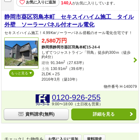
お気に入りに追加
140
人
がお気に入りしています。
静岡市葵区羽鳥本町 セキスイハイム施工 タイル
外壁 ソーラーパネル付オール電化
セキスイハイム施工！4.99Kwソーラーパネル搭載のオール電化住宅です！
2,580万円
静岡県静岡市葵区羽鳥本町15-24-4
しずてつジャストライン「羽鳥」徒歩約300ｍ（徒歩
約4分）
2
建物
91.34m
（27.63坪）
2
土地
130.91m
（39.6坪）
もっと見る
2LDK＋2S
2016年3月（築10年）
物件番号 H-140079
0120-926-255
9:00〜18:00（土日祝も営業）
資料請求(無料)
詳細を見る
チェックした物件を
お気に入りに追加
資料請求