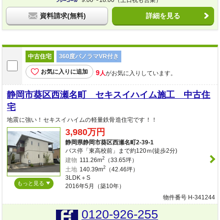
9:00〜18:00（土日祝も営業）
資料請求(無料)
詳細を見る
中古住宅
360度パノラマVR付き
お気に入りに追加
9
人
がお気に入りしています。
静岡市葵区西瀬名町 セキスイハイム施工 中古住
宅
地震に強い！セキスイハイムの軽量鉄骨造住宅です！！
3,980万円
静岡県静岡市葵区西瀬名町2-39-1
バス停「東高校前」まで約120ｍ(徒歩2分)
2
建物
111.26m
（33.65坪）
2
土地
140.39m
（42.46坪）
3LDK＋S
もっと見る
2016年5月（築10年）
物件番号 H-341244
0120-926-255