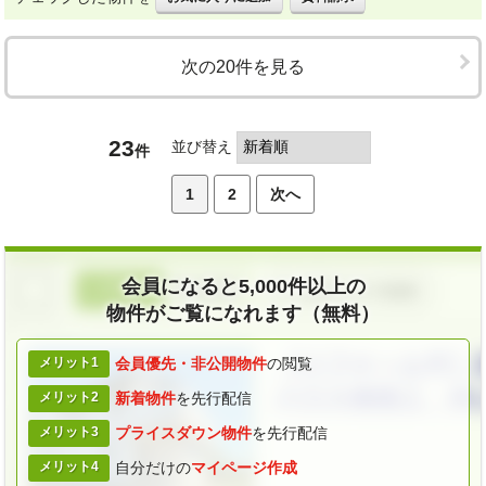
次の20件を見る
23
並び替え
件
1
2
次へ
会員になると5,000件以上の
物件がご覧になれます（無料）
メリット1
会員優先・
非公開物件
の閲覧
メリット2
新着物件
を
先行配信
メリット3
プライスダウン
物件
を先行配信
メリット4
自分だけの
マイページ作成