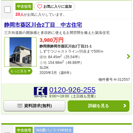
中古住宅
お気に入りに追加
20
人
がお気に入りしています。
静岡市葵区川合2丁目 中古住宅
三方向道路の開放感と多目的に使える土間空間を備えた築浅住宅
3,980万円
静岡県静岡市葵区川合2丁目21-1
しずてつジャストライン/川合まで500ｍ
2
建物
84.45m
（25.54坪）
2
土地
154.98m
（46.88坪）
3LDK
もっと見る
2020年3月（築6年）
物件番号 H-312557
0120-926-255
9:00〜18:00（土日祝も営業）
資料請求(無料)
詳細を見る
中古住宅
360度パノラマVR付き