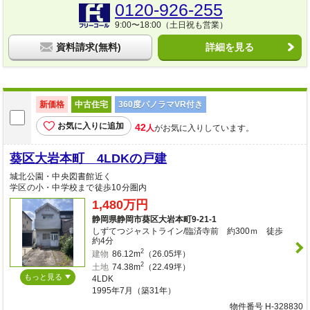
0120-926-255
9:00〜18:00（土日祝も営業）
資料請求(無料)
詳細を見る
新価格
中古住宅
360度パノラマVR付き
お気に入りに追加
42
人
がお気に入りしています。
葵区大岩本町 4LDKの戸建
城北公園・中央図書館近く
学区の小・中学校まで徒歩10分圏内
1,480万円
静岡県静岡市葵区大岩本町9-21-1
しずてつジャストライン/臨済寺前 約300ｍ 徒歩
約4分
2
建物
86.12m
（26.05坪）
2
土地
74.38m
（22.49坪）
もっと見る
4LDK
1995年7月（築31年）
物件番号 H-328830