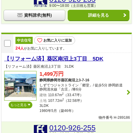
9:00〜18:00（土日祝も営業）
資料請求(無料)
詳細を見る
中古住宅
お気に入りに追加
24
人
がお気に入りしています。
【リフォーム済】葵区南沼上3丁目 5DK
【リフォーム済】葵区南沼上3丁目 3LDK
1,499万円
静岡県静岡市葵区南沼上3-7-16
しずてつジャストライン「郷堂」/ 徒歩5分 静岡鉄道
静岡清水線「古庄」/車6分
2
建物
110.67m
（33.47坪）
2
土地
107.72m
（32.58坪）
もっと見る
3LDK
1980年5月（築46年）
物件番号 H-289186
0120-926-255