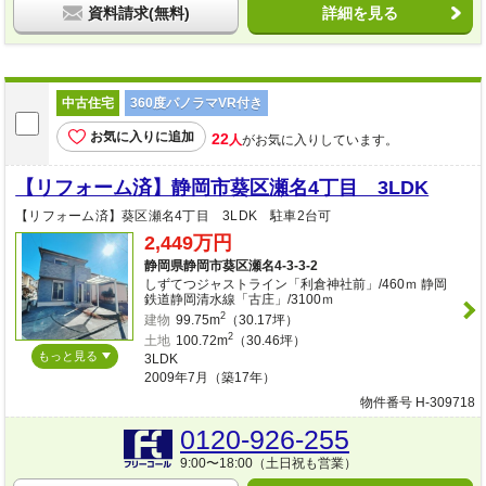
資料請求(無料)
詳細を見る
中古住宅
360度パノラマVR付き
お気に入りに追加
22
人
がお気に入りしています。
【リフォーム済】静岡市葵区瀬名4丁目 3LDK
【リフォーム済】葵区瀬名4丁目 3LDK 駐車2台可
2,449万円
静岡県静岡市葵区瀬名4-3-3-2
しずてつジャストライン「利倉神社前」/460ｍ 静岡
鉄道静岡清水線「古庄」/3100ｍ
2
建物
99.75m
（30.17坪）
2
土地
100.72m
（30.46坪）
もっと見る
3LDK
2009年7月（築17年）
物件番号 H-309718
0120-926-255
9:00〜18:00（土日祝も営業）