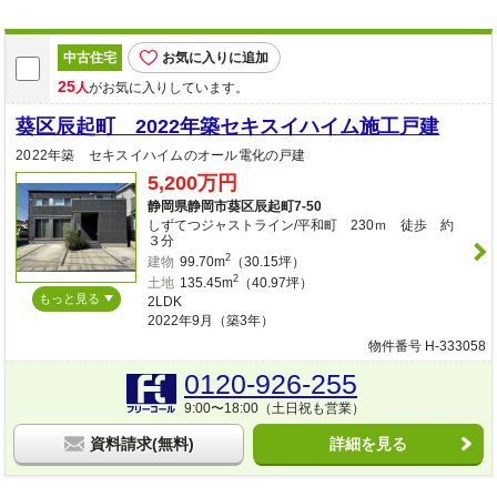
中古住宅
お気に入りに追加
25
人
がお気に入りしています。
葵区辰起町 2022年築セキスイハイム施工戸建
2022年築 セキスイハイムのオール電化の戸建
5,200万円
静岡県静岡市葵区辰起町7-50
しずてつジャストライン/平和町 230ｍ 徒歩 約
３分
2
建物
99.70m
（30.15坪）
2
土地
135.45m
（40.97坪）
もっと見る
2LDK
2022年9月（築3年）
物件番号 H-333058
0120-926-255
9:00〜18:00（土日祝も営業）
資料請求(無料)
詳細を見る