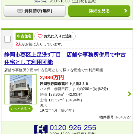
9:00〜18:00（土日祝も営業）
資料請求(無料)
詳細を見る
中古住宅
お気に入りに追加
2
人
がお気に入りしています。
静岡市葵区上足洗3丁目 店舗や事務所併用で中古
住宅として利用可能
店舗や事務所併用や中古住宅として様々な用途での利用可能！
2,980万円
静岡県静岡市葵区上足洗3-3-6
バス停「柳新田西」まで約200ｍ(徒歩2分)
2
建物
138.96m
（42.03坪）
2
土地
115.52m
（34.94坪）
8DK
もっと見る
1972年4月（築54年）
物件番号 H-340727
0120-926-255