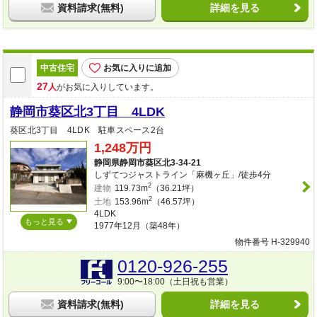
資料請求(無料)
詳細を見る
中古住宅
お気に入りに追加
27
人
がお気に入りしています。
静岡市葵区北3丁目 4LDK
葵区北3丁目 4LDK 駐車スペース2台
1,248万円
静岡県静岡市葵区北3-34-21
しずてつジャストライン「麻機ヶ丘」/徒歩4分
2
建物
119.73m
（36.21坪）
2
土地
153.96m
（46.57坪）
4LDK
もっと見る
1977年12月（築48年）
物件番号 H-329940
0120-926-255
9:00〜18:00（土日祝も営業）
資料請求(無料)
詳細を見る