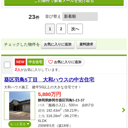
この条件で新着メールを受け取る
23
並び替え
件
1
2
次へ
チェックした物件を
お気に入りに追加
資料請求
NEW
中古住宅
お気に入りに追加
2
人
がお気に入りしています。
葵区羽鳥5丁目 大和ハウスの中古住宅
大和ハウス施工 建坪50以上の大きな住宅です！
5,880万円
静岡県静岡市葵区羽鳥5-23-37
バス「服織小入口」500ｍ 歩約7分
2
建物
192.43m
（58.21坪）
2
土地
318.28m
（96.27坪）
6LDK
もっと見る
2008年5月（築18年）