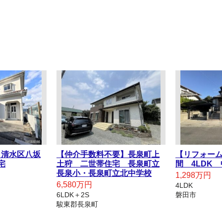
】清水区八坂
【仲介手数料不要】長泉町上
【リフォー
宅
土狩 二世帯住宅 長泉町立
間 4LDK
長泉小・長泉町立北中学校
1,298万円
6,580万円
4LDK
6LDK＋2S
磐田市
駿東郡長泉町