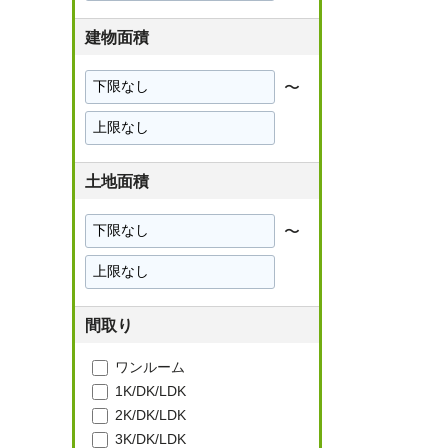
限
建物面積
〜
下
限
上
限
土地面積
〜
下
限
上
限
間取り
ワンルーム
1K/DK/LDK
2K/DK/LDK
3K/DK/LDK