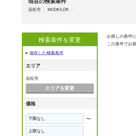
現在の検索条件
浜松市
4K/DK/LDK
お探しの条件
検索条件を変更
この条件でお
保存した検索条件
エリア
浜松市
エリアを変更
価格
〜
下
限
上