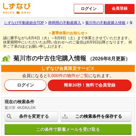
会員登録
ログイン
しずなび不動産総合TOP
静岡県の不動産購入
菊川市の不動産購入情報
菊
＜夏季休業のお知らせ＞
誠に勝手ながら8月4日（火）～8月8日（土）まで休業とさせていただきます。
休業期間中にいただいたお問い合わせへのご返信は8月9日以降となります。
何
卒ご了承のほどお願い申し上げます。
菊川市の中古住宅購入情報
（2026年8月更新）
しずなび会員限定サービス
会員になると
5,000件の物件がご覧
になれます。
ログイン
簡単30秒！
無料で会員登録
現在の検索条件
菊川市
4K/DK/LDK
条件を変更する
この検索条件を保存する
この条件で新着メールを受け取る