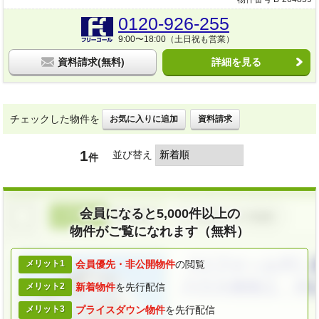
0120-926-255
9:00〜18:00（土日祝も営業）
資料請求(無料)
詳細を見る
チェックした物件を
お気に入りに追加
資料請求
1
並び替え
件
会員になると5,000件以上の
物件がご覧になれます（無料）
メリット1
会員優先・
非公開物件
の閲覧
メリット2
新着物件
を
先行配信
メリット3
プライスダウン
物件
を先行配信