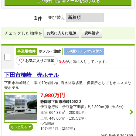
この条件で新着メールを受け取る
1
並び替え
件
チェックした物件を
お気に入りに追加
資料請求
事業用物件
ホテル・旅館
360度パノラマVR付き
お気に入りに追加
9
人
がお気に入りしています。
下田市柿崎 売ホテル
下田市柿崎所在 車で10分圏内に海水浴場多数 保養所としてもオススメな
売ホテル
7,980万円
静岡県下田市柿崎1092-2
伊豆急行線「伊豆急下田駅」約2,800ｍ(車で約8分)
2
建物
664.33m
（200.95坪）
2
土地
448.06m
（135.53坪）
-／5階建
もっと見る
1974年4月（築52年）
物件番号 B-264859