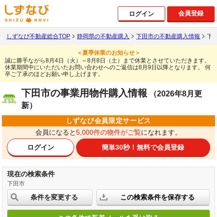
会員登録
ログイン
しずなび不動産総合TOP
静岡県の不動産購入
下田市の不動産購入情報
下
＜夏季休業のお知らせ＞
誠に勝手ながら8月4日（火）～8月8日（土）まで休業とさせていただきます。
休業期間中にいただいたお問い合わせへのご返信は8月9日以降となります。
何
卒ご了承のほどお願い申し上げます。
下田市の事業用物件購入情報
（2026年8月更
新）
しずなび会員限定サービス
会員になると
5,000件の物件がご覧
になれます。
ログイン
簡単30秒！
無料で会員登録
現在の検索条件
下田市
条件を変更する
この検索条件を保存する