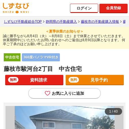
会員登録
ログイン
しずなび不動産総合TOP
静岡県の不動産購入
藤枝市の不動産購入情報
藤
＜夏季休業のお知らせ＞
誠に勝手ながら8月4日（火）～8月8日（土）まで休業とさせていただきます。
休業期間中にいただいたお問い合わせへのご返信は8月9日以降となります。
何
卒ご了承のほどお願い申し上げます。
360度パノラマVR付き
中古住宅
藤枝市駿河台2丁目 中古住宅
資料請求
見学予約
無料
無料
お気に入りに追加
1
/
40