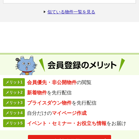
似ている物件一覧を見る
会員優先・
非公開物件
の閲覧
メリット1
新着物件
を
先行配信
メリット2
プライスダウン
物件
を先行配信
メリット3
自分だけの
マイページ作成
メリット4
イベント・セミナー・
お役立ち情報
を
お届け
メリット5