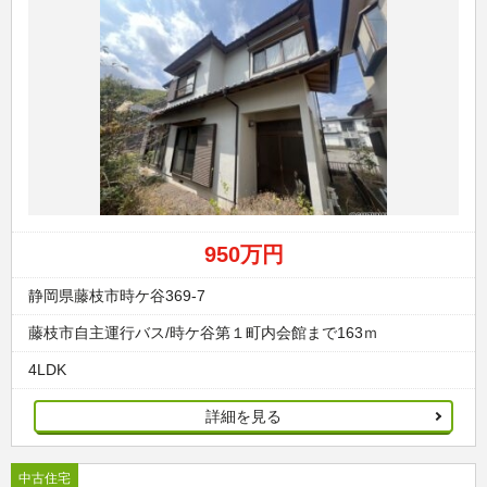
950万円
静岡県藤枝市時ケ谷369-7
藤枝市自主運行バス/時ケ谷第１町内会館まで163ｍ
4LDK
詳細を見る
中古住宅