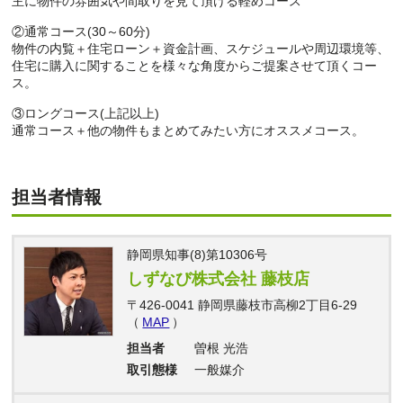
主に物件の雰囲気や間取りを見て頂ける軽めコース
②通常コース(30～60分)
物件の内覧＋住宅ローン＋資金計画、スケジュールや周辺環境等、
住宅に購入に関することを様々な角度からご提案させて頂くコー
ス。
③ロングコース(上記以上)
通常コース＋他の物件もまとめてみたい方にオススメコース。
担当者情報
静岡県知事(8)第10306号
しずなび株式会社 藤枝店
〒426-0041 静岡県藤枝市高柳2丁目6-29
（
MAP
）
担当者
曽根 光浩
取引態様
一般媒介