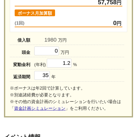
57,758
円
ボーナス月加算額
0
(1回)
円
借入額
万円
頭金
万円
変動金利
(年利)
%
返済期間
年
※ボーナスは年2回で計算しています。
※別途諸経費が必要となります。
※その他の資金計画のシミュレーションを行いたい場合は
「
資金計画シミュレーション
」をご利用ください。
イベント情報