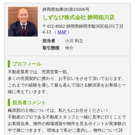
静岡県知事(8)第10306号
しずなび株式会社 静岡稲川店
〒422-8062 静岡県静岡市駿河区稲川1丁目
4-13 （
MAP
）
担当者
小川 利之
取引態様
仲介
プロフィール
不動産業界では、売買営業一筋。
多くの売買契約に携わり、お手伝いをさせて頂いております。
これまでの経験を通して最も喜んで頂ける解決策をお客様と一
緒に考えていきます。
担当者コメント
榛原郡の土地については、私たちにお任せください！
不動産のプロである不動産スタッフと一緒に見学に行くことで
お客様自身、物件の相場感覚や物件を見るポイントが実体験の
中で身につきます。 現地まで私がご案内し、物件について詳