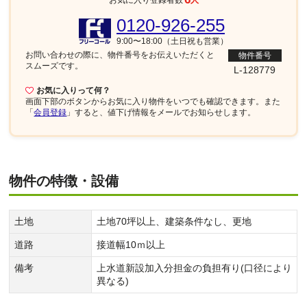
お気に入り登録者数
人
0120-926-255
9:00〜18:00（土日祝も営業）
お問い合わせの際に、物件番号を
お伝えいただくと
物件番号
スムーズです。
L-128779
お気に入りって何？
画面下部
のボタンからお気に入り物件をいつでも確認できます。また
「
会員登録
」すると、値下げ情報をメールでお知らせします。
物件の特徴・設備
土地
土地70坪以上、建築条件なし、更地
道路
接道幅10ｍ以上
備考
上水道新設加入分担金の負担有り(口径により
異なる)