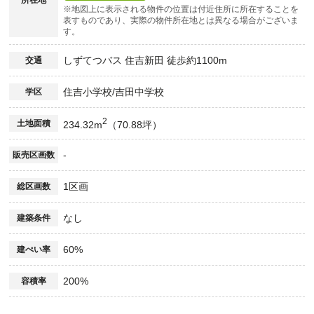
所在地
※地図上に表示される物件の位置は付近住所に所在することを
表すものであり、実際の物件所在地とは異なる場合がございま
す。
しずてつバス 住吉新田 徒歩約1100m
交通
住吉小学校/吉田中学校
学区
2
土地面積
234.32m
（70.88坪）
-
販売区画数
1区画
総区画数
なし
建築条件
60%
建ぺい率
200%
容積率