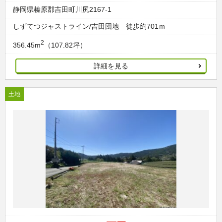
静岡県榛原郡吉田町川尻2167-1
しずてつジャストライン/吉田団地 徒歩約701ｍ
2
356.45m
（107.82坪）
詳細を見る
土地