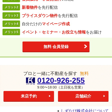
新着物件
を
先行配信
メリット2
プライスダウン
物件
を先行配信
メリット3
自分だけの
マイページ作成
メリット4
イベント・セミナー・
お役立ち情報
を
お届け
メリット5
無料 会員登録
プロと一緒に不動産を探す
無料
0120-926-255
9:00〜18:00
（土日祝も営業）
来店予約
店舗紹介
しずなび株式会社について