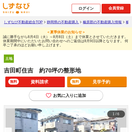
会員登録
ログイン
しずなび不動産総合TOP
静岡県の不動産購入
榛原郡の不動産購入情報
榛
＜夏季休業のお知らせ＞
誠に勝手ながら8月4日（火）～8月8日（土）まで休業とさせていただきます。
休業期間中にいただいたお問い合わせへのご返信は8月9日以降となります。
何
卒ご了承のほどお願い申し上げます。
土地
吉田町住吉 約70坪の整形地
資料請求
見学予約
無料
無料
お気に入りに追加
1
/
6