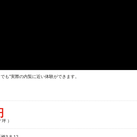
どこでも"実際の内覧に近い体験ができます。
円
／坪 ）
3-8-12