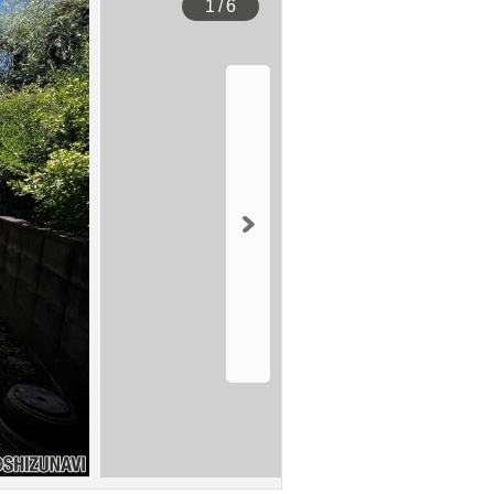
1
/
6