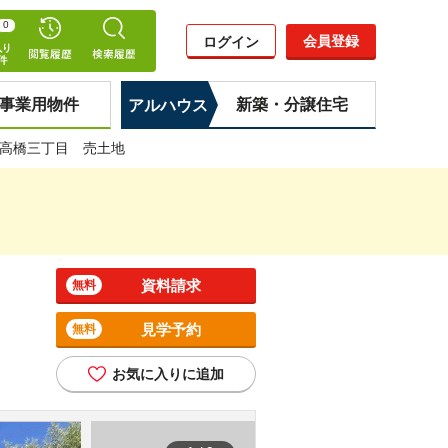
0
会員登録
ログイン
事業用物件
新築・分譲住宅
アルハウス
高橋三丁目 売土地
資料請求
無料
見学予約
無料
お気に入りに追加