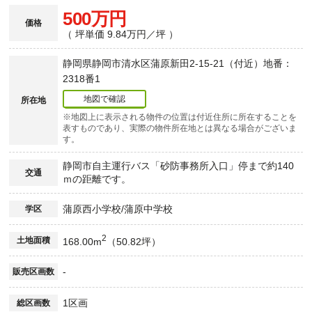
500万円
価格
（ 坪単価 9.84万円／坪 ）
静岡県静岡市清水区蒲原新田2-15-21（付近）地番：
2318番1
地図で確認
所在地
※地図上に表示される物件の位置は付近住所に所在することを
表すものであり、実際の物件所在地とは異なる場合がございま
す。
静岡市自主運行バス「砂防事務所入口」停まで約140
交通
ｍの距離です。
蒲原西小学校/蒲原中学校
学区
2
土地面積
168.00m
（50.82坪）
-
販売区画数
1区画
総区画数