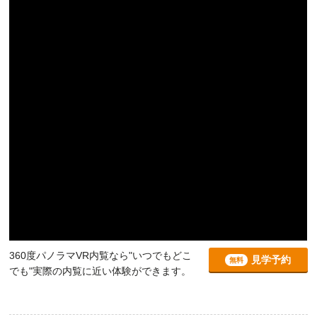
360度パノラマVR内覧なら"いつでもどこ
見学予約
無料
でも"実際の内覧に近い体験ができます。