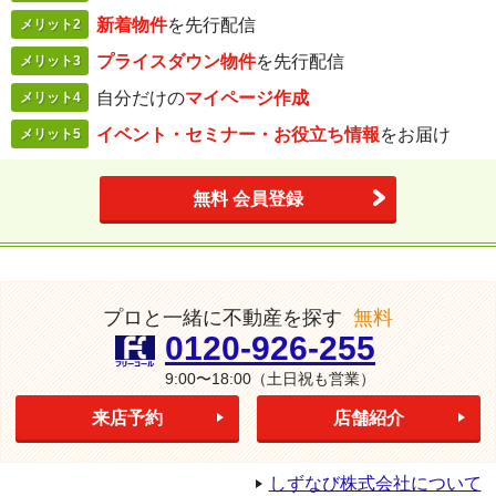
新着物件
を
先行配信
メリット2
プライスダウン
物件
を先行配信
メリット3
自分だけの
マイページ作成
メリット4
イベント・セミナー・
お役立ち情報
を
お届け
メリット5
無料 会員登録
プロと一緒に不動産を探す
無料
0120-926-255
9:00〜18:00
（土日祝も営業）
来店予約
店舗紹介
しずなび株式会社について