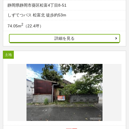
静岡県静岡市葵区松富4丁目8-51
しずてつバス 松富北 徒歩約53m
2
74.05m
（22.4坪）
詳細を見る
土地