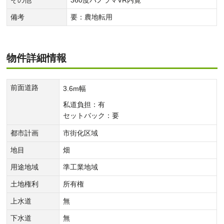
備考
要：農地転用
物件詳細情報
前面道路
3.6m幅
私道負担：有
セットバック：要
都市計画
市街化区域
地目
畑
用途地域
準工業地域
土地権利
所有権
上水道
無
下水道
無