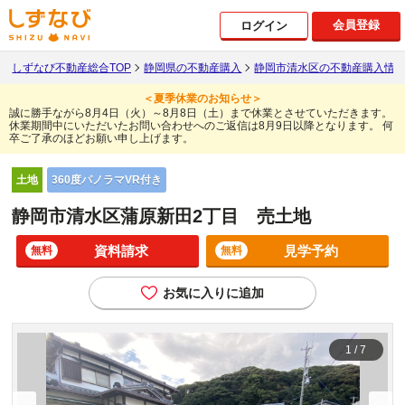
会員登録
ログイン
しずなび不動産総合TOP
静岡県の不動産購入
静岡市清水区の不動産購入情
＜夏季休業のお知らせ＞
誠に勝手ながら8月4日（火）～8月8日（土）まで休業とさせていただきます。
休業期間中にいただいたお問い合わせへのご返信は8月9日以降となります。
何
卒ご了承のほどお願い申し上げます。
360度パノラマVR付き
土地
静岡市清水区蒲原新田2丁目 売土地
資料請求
見学予約
無料
無料
お気に入りに追加
1
/
7