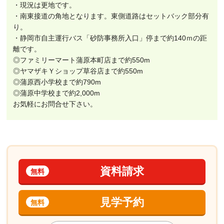
・現況は更地です。
・南東接道の角地となります。東側道路はセットバック部分有
り。
・静岡市自主運行バス「砂防事務所入口」停まで約140ｍの距
離です。
◎ファミリーマート蒲原本町店まで約550m
◎ヤマザキＹショップ草谷店まで約550m
◎蒲原西小学校まで約790m
◎蒲原中学校まで約2,000m
お気軽にお問合せ下さい。
資料請求
無料
見学予約
無料