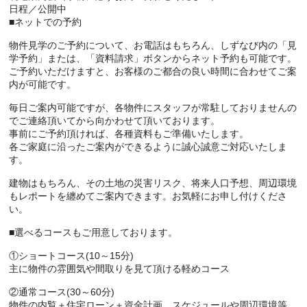
日程／公開中
■ネットでの予約
物件見学のご予約について、お電話はもちろん、しずなび内の「見
学予約」または、「資料請求」ボタンからネット予約も可能です。
ご予約いただけますと、お客様のご都合の良い時間に合わせてご案
内が可能です。
毎日ご案内可能ですが、各物件にスタッフが常駐しておりませんの
でご連絡頂いてから向かわせて頂いております。
事前にご予約頂ければ、各種資料もご準備いたします。
各ご家庭に沿ったご案内ができるように誠心誠意ご対応いたしま
す。
建物はもちろん、その土地の災害リスク、将来人口予想、周辺環境
もレポートを纏めてご案内できます。お気軽にお申し付けくださ
い。
■選べるコースもご用意しております。
①ショートコース(10～15分)
主に物件の雰囲気や間取りを見て頂ける軽めコース
②通常コース(30～60分)
物件の内覧＋住宅ローン＋資金計画、スケジュールや周辺環境等、