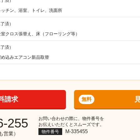
完了済）
キッチン、浴室、トイレ、洗面所
完了済）
全室クロス張替え、床（フローリング等）
完了済）
埋め込みエアコン新品取替
料請求
無料
お問い合わせの際に、物件番号を
6-255
お伝えいただくとスムーズです。
M-335455
物件番号
祝も営業）