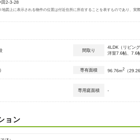
2-3-28
※地図上に表示される物件の位置は付近住所に所在することを表すものであり、実
4LDK（リビング
校
間取り
洋室7.6帖、7.6
2
年）
専有面積
96.76m
（29.
-
専用庭面積
ション