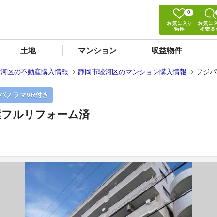
0
土地
マンション
収益物件
駿河区の不動産購入情報
静岡市駿河区のマンション購入情報
フジパ
度パノラマVR付き
屋フルリフォーム済