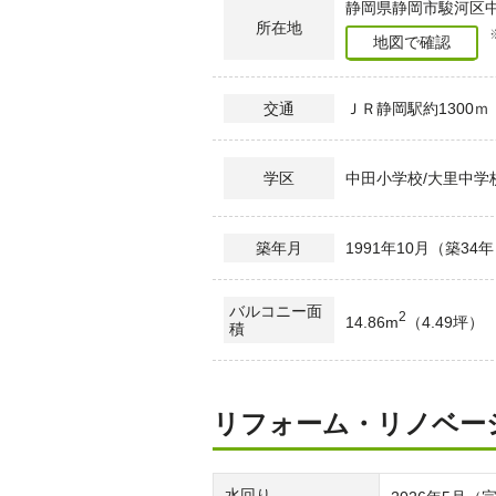
静岡県静岡市駿河区中田
所在地
地図で確認
ＪＲ静岡駅約1300ｍ
交通
中田小学校/大里中学
学区
1991年10月（築34
築年月
バルコニー面
2
14.86m
（4.49坪）
積
リフォーム・リノベー
水回り