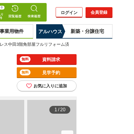
0
会員登録
ログイン
事業用物件
新築・分譲住宅
アルハウス
レス中田3階角部屋フルリフォーム済
資料請求
無料
見学予約
無料
お気に入りに追加
1
/
20