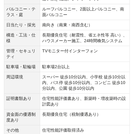
バルコニー・テ
ルーフバルコニー、2面以上バルコニー、南
ラス・庭
面バルコニー
日当たり・採光
南向き（南東・南西含む）
構造・工法・仕
長期優良住宅（耐震性、省エネ性等 高い）、
様
ハウスメーカー施工、24時間喚気システム
管理・セキュリ
TVモニター付インターフォン
ティ
駐車場・駐輪場
駐車場2台以上
周辺環境
スーパー 徒歩10分以内、小学校 徒歩10分以
内、バス停 徒歩10分以内、コンビニ 徒歩10
分以内、公園 徒歩10分以内
証明書類あり
住宅性能評価書あり、新築時・増改築時の設
計図あり
資金面の優遇制
長期優良住宅（税制優遇あり）
度あり
その他
住宅性能評価取得済み