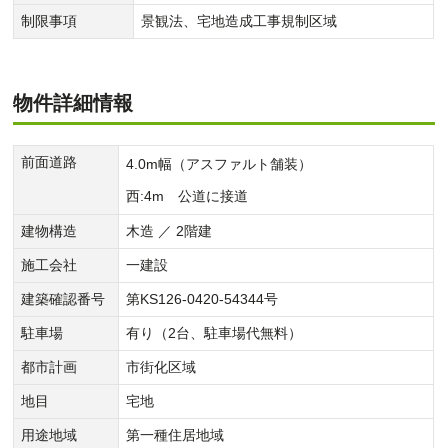
制限事項
景観法、宅地造成工事規制区域
物件詳細情報
前面道路
4.0m幅（アスファルト舗装）
西:4m 公道に接道
建物構造
木造 ／ 2階建
施工会社
一建設
建築確認番号
第KS126-0420-54344号
駐車場
有り（2台、駐車場代無料）
都市計画
市街化区域
地目
宅地
用途地域
第一種住居地域