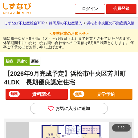
会員登録
ログイン
しずなび不動産総合TOP
静岡県の不動産購入
浜松市中央区の不動産購入情
＜夏季休業のお知らせ＞
誠に勝手ながら8月4日（火）～8月8日（土）まで休業とさせていただきます。
休業期間中にいただいたお問い合わせへのご返信は8月9日以降となります。
何
卒ご了承のほどお願い申し上げます。
新築一戸建て
新築
【2026年9月完成予定】浜松市中央区芳川町
4LDK 長期優良認定住宅
資料請求
見学予約
無料
無料
お気に入りに追加
1
/
2