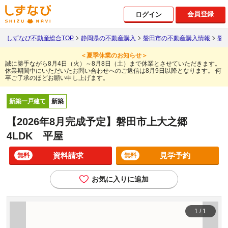
会員登録
ログイン
しずなび不動産総合TOP
静岡県の不動産購入
磐田市の不動産購入情報
磐
＜夏季休業のお知らせ＞
誠に勝手ながら8月4日（火）～8月8日（土）まで休業とさせていただきます。
休業期間中にいただいたお問い合わせへのご返信は8月9日以降となります。
何
卒ご了承のほどお願い申し上げます。
新築一戸建て
新築
【2026年8月完成予定】磐田市上大之郷
4LDK 平屋
資料請求
見学予約
無料
無料
お気に入りに追加
1
/
1