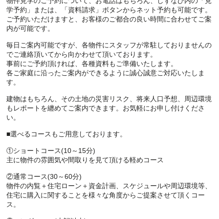
物件見学のご予約について、お電話はもちろん、しずなび内の「見
学予約」または、「資料請求」ボタンからネット予約も可能です。
ご予約いただけますと、お客様のご都合の良い時間に合わせてご案
内が可能です。
毎日ご案内可能ですが、各物件にスタッフが常駐しておりませんの
でご連絡頂いてから向かわせて頂いております。
事前にご予約頂ければ、各種資料もご準備いたします。
各ご家庭に沿ったご案内ができるように誠心誠意ご対応いたしま
す。
建物はもちろん、その土地の災害リスク、将来人口予想、周辺環境
もレポートを纏めてご案内できます。お気軽にお申し付けくださ
い。
■選べるコースもご用意しております。
①ショートコース(10～15分)
主に物件の雰囲気や間取りを見て頂ける軽めコース
②通常コース(30～60分)
物件の内覧＋住宅ローン＋資金計画、スケジュールや周辺環境等、
住宅に購入に関することを様々な角度からご提案させて頂くコー
ス。