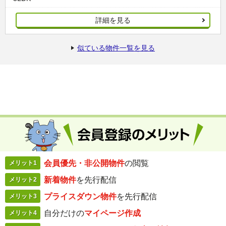
詳細を見る
似ている物件一覧を見る
会員優先・
非公開物件
の閲覧
メリット1
新着物件
を
先行配信
メリット2
プライスダウン
物件
を先行配信
メリット3
自分だけの
マイページ作成
メリット4