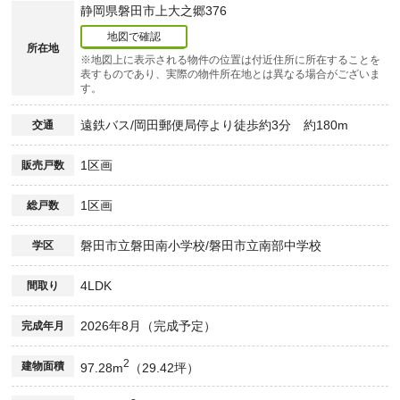
静岡県磐田市上大之郷376
地図で確認
所在地
※地図上に表示される物件の位置は付近住所に所在することを
表すものであり、実際の物件所在地とは異なる場合がございま
す。
遠鉄バス/岡田郵便局停より徒歩約3分 約180m
交通
1区画
販売戸数
1区画
総戸数
磐田市立磐田南小学校/磐田市立南部中学校
学区
4LDK
間取り
2026年8月（完成予定）
完成年月
2
建物面積
97.28m
（29.42坪）