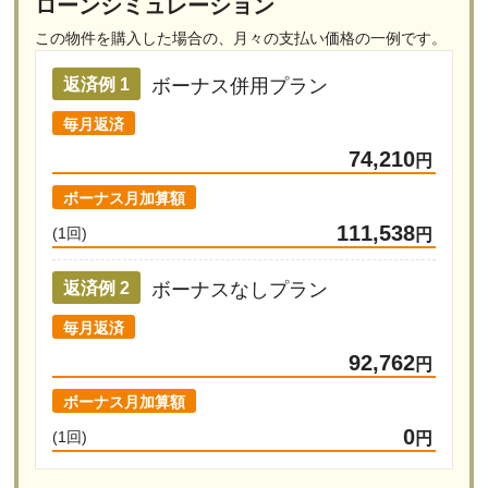
ローンシミュレーション
この物件を購入した場合の、
月々の支払い価格の一例です。
ボーナス併用プラン
返済例 1
毎月返済
74,210
円
ボーナス月加算額
111,538
(1回)
円
ボーナスなしプラン
返済例 2
毎月返済
92,762
円
ボーナス月加算額
0
(1回)
円