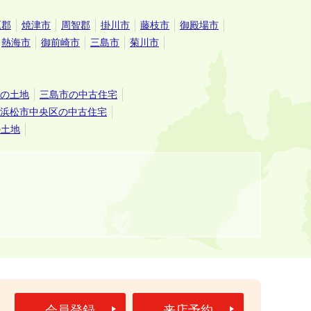
原郡
焼津市
周智郡
掛川市
藤枝市
御殿場市
熱海市
御前崎市
三島市
菊川市
の土地
三島市の中古住宅
浜松市中央区の中古住宅
の土地
5
会員登録
来店予約