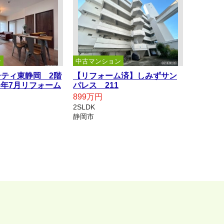
ン
中古マンション
ティ東静岡 2階
【リフォーム済】しみずサン
26年7月リフォーム
パレス 211
899万円
2SLDK
静岡市