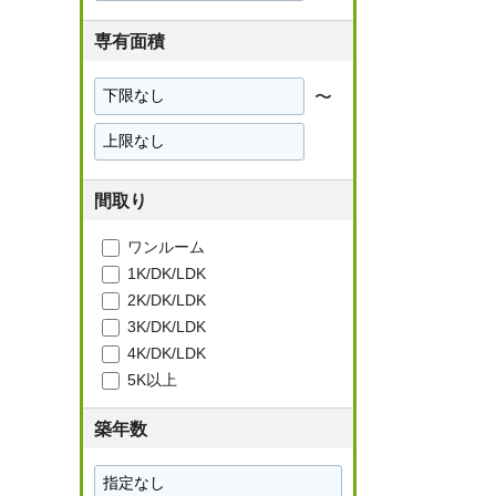
限
専有面積
〜
下
限
上
限
間取り
ワンルーム
1K/DK/LDK
2K/DK/LDK
3K/DK/LDK
4K/DK/LDK
5K以上
築年数