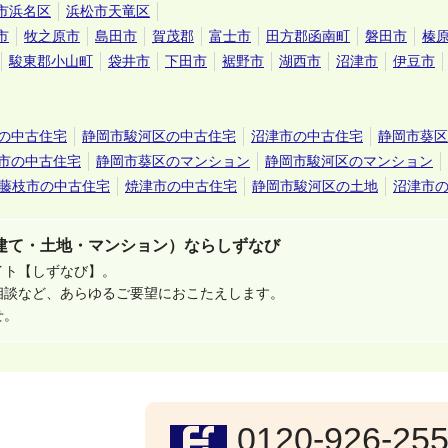
市浜名区
浜松市天竜区
市
牧之原市
島田市
賀茂郡
富士市
田方郡函南町
磐田市
榛
駿東郡小山町
袋井市
下田市
裾野市
湖西市
沼津市
伊豆市
の中古住宅
静岡市駿河区の中古住宅
沼津市の中古住宅
静岡市葵区
市の中古住宅
静岡市葵区のマンション
静岡市駿河区のマンション
藤枝市の中古住宅
焼津市の中古住宅
静岡市駿河区の土地
沼津市
建て・土地・マンション）ならしずなび
イト【しずなび】。
相談など、あらゆるご要望におこたえします。
せ。
0120-926-25