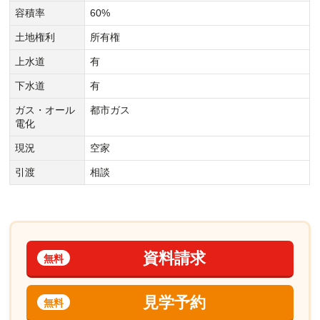
容積率
60%
土地権利
所有権
上水道
有
下水道
有
ガス・オール
都市ガス
電化
現況
空家
引渡
相談
資料請求
無料
見学予約
無料