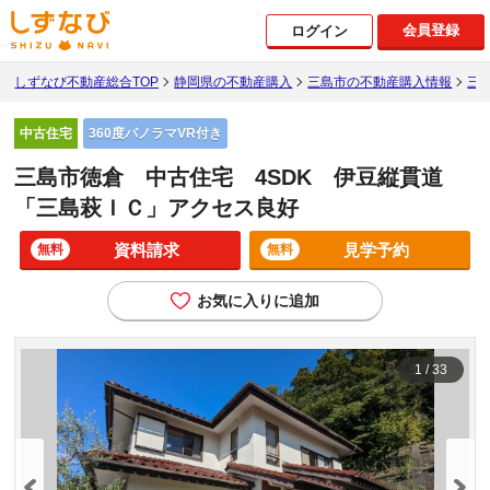
会員登録
ログイン
しずなび不動産総合TOP
静岡県の不動産購入
三島市の不動産購入情報
三
360度パノラマVR付き
中古住宅
三島市徳倉 中古住宅 4SDK 伊豆縦貫道
「三島萩ＩＣ」アクセス良好
資料請求
見学予約
無料
無料
お気に入りに追加
1
/
33