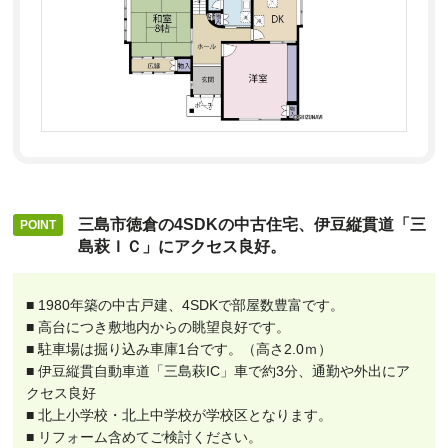
三島市徳倉の4SDKの中古住宅、伊豆縦貫道「三
島萩ＩＣ」にアクセス良好。
■ 1980年築の中古戸建、4SDKで部屋数豊富です。
■ 高台につき敷地内からの眺望良好です。
■ 駐車場は掘り込み車庫1台です。（高さ2.0ｍ）
■ 伊豆縦貫自動車道「三島萩IC」車で約3分、通勤や外出にア
クセス良好
■ 北上小学校・北上中学校が学校区となります。
■ リフォーム含めてご検討ください。