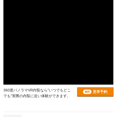
360度パノラマVR内覧なら"いつでもどこ
見学予約
無料
でも"実際の内覧に近い体験ができます。