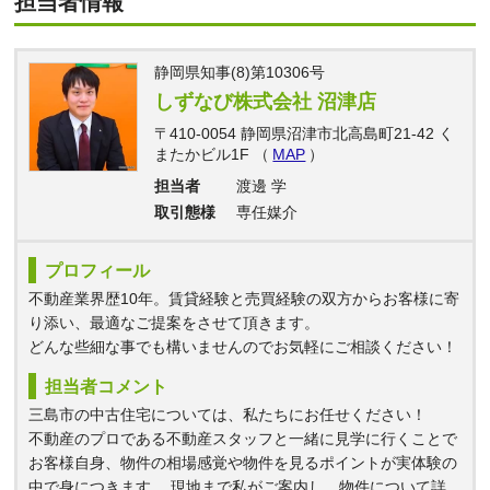
担当者情報
静岡県知事(8)第10306号
しずなび株式会社 沼津店
〒410-0054 静岡県沼津市北高島町21-42 く
またかビル1F （
MAP
）
担当者
渡邊 学
取引態様
専任媒介
プロフィール
不動産業界歴10年。賃貸経験と売買経験の双方からお客様に寄
り添い、最適なご提案をさせて頂きます。
どんな些細な事でも構いませんのでお気軽にご相談ください！
担当者コメント
三島市の中古住宅については、私たちにお任せください！
不動産のプロである不動産スタッフと一緒に見学に行くことで
お客様自身、物件の相場感覚や物件を見るポイントが実体験の
中で身につきます。 現地まで私がご案内し、物件について詳