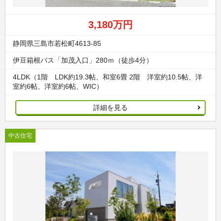
3,180万円
静岡県三島市若松町4613-85
伊豆箱根バス「加茂入口」280ｍ（徒歩4分）
4LDK（1階 LDK約19.3帖、和室6畳 2階 洋室約10.5帖、洋
室約6帖、洋室約6帖、WIC）
詳細を見る
中古住宅