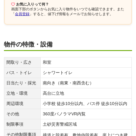
お気に入りって何？
画面下部
のボタンからお気に入り物件をいつでも確認できます。また
「
会員登録
」すると、値下げ情報をメールでお知らせします。
物件の特徴・設備
間取り・広さ
和室
バス・トイレ
シャワートイレ
日当たり・採光
南向き（南東・南西含む）
立地・環境
高台に立地
周辺環境
小学校 徒歩10分以内、バス停 徒歩10分以内
その他
360度パノラマVR内覧
制限事項
土砂災害警戒区域
その他制限事項
接道と段差有、敷地内段差有、崖上につき建