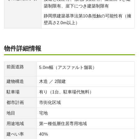
築制限有、崖下につき建築制限有
静岡県建築基準法第10条抵触の可能性有（擁
壁高さ2.0m以上）
物件詳細情報
前面道路
5.0m幅（アスファルト舗装）
建物構造
木造 ／ 2階建
駐車場
有り（1台、駐車場代無料）
都市計画
市街化区域
地目
宅地
用途地域
第一種低層住居専用地域
建ぺい率
40%