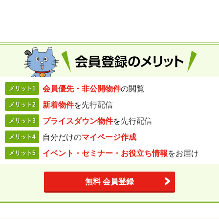
会員優先・
非公開物件
の閲覧
メリット1
新着物件
を
先行配信
メリット2
プライスダウン
物件
を先行配信
メリット3
自分だけの
マイページ作成
メリット4
イベント・セミナー・
お役立ち情報
を
お届け
メリット5
無料 会員登録