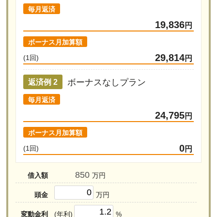
毎月返済
19,836
円
ボーナス月加算額
29,814
(1回)
円
ボーナスなしプラン
返済例 2
毎月返済
24,795
円
ボーナス月加算額
0
(1回)
円
借入額
万円
頭金
万円
変動金利
(年利)
%