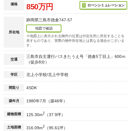
価格
850万円
ローンシミュレーション
静岡県三島市徳倉747-57
地図で確認
所在地
※地図上に表示される物件の位置は付近住所に所在することを
表すものであり、実際の物件所在地とは異なる場合がございま
す。
三島市自主運行バスきたうえ号「徳倉5丁目上」600ｍ
交通
（徒歩8分）
北上小学校/北上中学校
学区
4SDK
間取り
1980年7月（築46年）
築年月
2
建物面積
125.30m
（37.9坪）
2
土地面積
316.09m
（95.61坪）