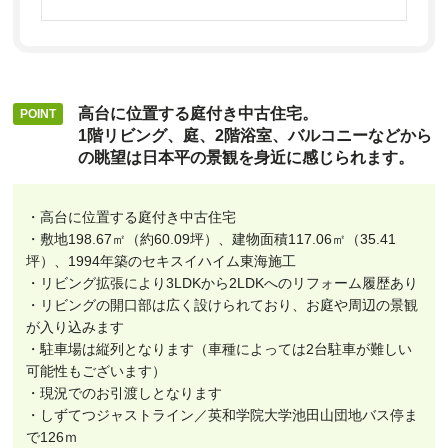
高台に位置する庭付き中古住宅。
1階リビング、庭、2階浴室、バルコニーなどから
の眺望は日本平の景観を身近に感じられます。
・高台に位置する庭付き中古住宅
・敷地198.67㎡（約60.09坪）、建物面積117.06㎡（35.41
坪）、1994年築のセキスイハイム東海施工
・リビング拡張により3LDKから2LDKへのリフォーム履歴あり
・リビングの開口部は広く設けられており、お庭や周辺の景観
が入り込みます
・駐車場は縦列となります（車種によっては2台駐車が難しい
可能性もございます）
・現況でのお引渡しとなります
・しずてつジャストライン／英和学院大学池田山団地バス停ま
で126ｍ