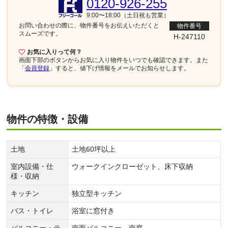
0120-926-255
9:00〜18:00（土日祝も営業）
お問い合わせの際に、物件番号を
お伝えいただくと
物件番号
スムーズです。
H-247110
お気に入りって何？
画面下部
のボタンからお気に入り物件をいつでも確認できます。また
「
会員登録
」すると、値下げ情報をメールでお知らせします。
物件の特徴・設備
土地
土地60坪以上
室内設備・仕
ウォークインクローゼット、床下収納
様・収納
キッチン
独立型キッチン
バス・トイレ
浴室に窓付き
バルコニー・テ
南面バルコニー、南庭