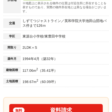
所在地
※地図上に表示される物件の位置は付近住所に所在することを
表すものであり、実際の物件所在地とは異なる場合がございま
す。
しずてつジャストライン／英和学院大学池田山団地バ
交通
ス停まで126ｍ
東源台小学校/東豊田中学校
学区
2LDK＋S
間取り
1994年4月（築32年）
築年月
2
建物面積
117.06m
（35.41坪）
2
土地面積
198.67m
（60.09坪）
資料請求
無料