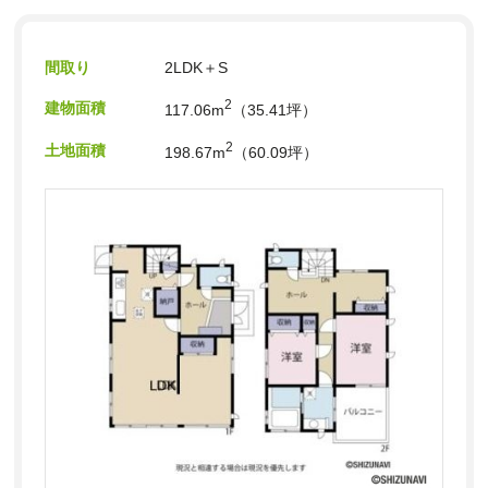
間取り
2LDK＋S
2
建物面積
117.06m
（35.41坪）
2
土地面積
198.67m
（60.09坪）