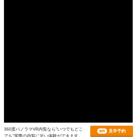
360度パノラマVR内覧なら"いつでもどこ
見学予約
無料
でも"実際の内覧に近い体験ができます。