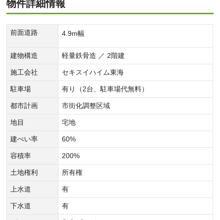
物件詳細情報
前面道路
4.9m幅
建物構造
軽量鉄骨造 ／ 2階建
施工会社
セキスイハイム東海
駐車場
有り（2台、駐車場代無料）
都市計画
市街化調整区域
地目
宅地
建ぺい率
60%
容積率
200%
土地権利
所有権
上水道
有
下水道
有