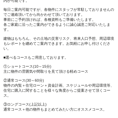
内が可能です。
毎日ご案内可能ですが、各物件にスタッフが常駐しておりませんの
でご連絡頂いてから向かわせて頂いております。
事前にご予約頂ければ、各種資料もご準備いたします。
各ご家庭に沿ったご案内ができるように誠心誠意ご対応いたしま
す。
建物はもちろん、その土地の災害リスク、将来人口予想、周辺環境
もレポートを纏めてご案内できます。お気軽にお申し付けくださ
い。
■選べるコースもご用意しております。
①ショートコース(10～15分)
主に物件の雰囲気や間取りを見て頂ける軽めコース
②通常コース(30～60分)
物件の内覧＋住宅ローン＋資金計画、スケジュールや周辺環境等、
住宅に購入に関することを様々な角度からご提案させて頂くコー
ス。
③ロングコース(上記以上)
通常コース＋他の物件もまとめてみたい方にオススメコース。