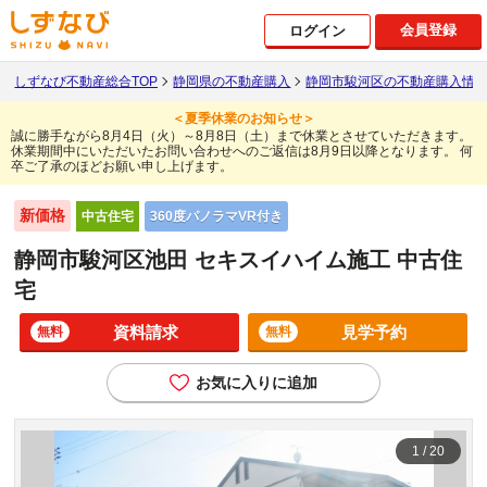
会員登録
ログイン
しずなび不動産総合TOP
静岡県の不動産購入
静岡市駿河区の不動産購入情
＜夏季休業のお知らせ＞
誠に勝手ながら8月4日（火）～8月8日（土）まで休業とさせていただきます。
休業期間中にいただいたお問い合わせへのご返信は8月9日以降となります。
何
卒ご了承のほどお願い申し上げます。
新価格
360度パノラマVR付き
中古住宅
静岡市駿河区池田 セキスイハイム施工 中古住
宅
資料請求
見学予約
無料
無料
お気に入りに追加
1
/
20