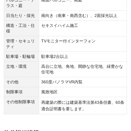
ラス・庭
日当たり・採光
南向き（南東・南西含む）、2面採光以上
構造・工法・仕
セキスイハイム施工
様
管理・セキュリ
TVモニター付インターフォン
ティ
駐車場・駐輪場
駐車場2台以上
立地・環境
高台に立地、角地、閑静な住宅地、緑豊かな
住宅地
その他
360度パノラマVR内覧
制限事項
風致地区
その他制限事項
再建築の際には建築基準法第43条但書、60条
適合証明書を要します。