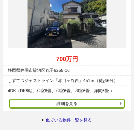
700万円
静岡県静岡市駿河区丸子6255-16
しずてつジャストライン「赤目ヶ谷西」451ｍ（徒歩6分）
4DK（DK8帖、和室6畳、和室6畳、和室6畳、洋間6畳 ）
詳細を見る
似ている物件一覧を見る