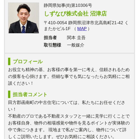
静岡県知事(8)第10306号
しずなび株式会社 沼津店
〒410-0054 静岡県沼津市北高島町21-42 く
またかビル1F （
MAP
）
担当者
関本 圭吾
取引態様
一般媒介
プロフィール
お役立ち精神の基、お客様の事を第一に考え、信頼されるため
の接客を心掛けます。些細な事でも気になったらお気軽にご相
談ください！
担当者コメント
田方郡函南町の中古住宅については、私たちにお任せくださ
い！
不動産のプロである不動産スタッフと一緒に見学に行くことで
お客様自身、物件の相場感覚や物件を見るポイントが実体験の
中で身につきます。 現地まで私がご案内し、物件について詳
しくご説明いたします。ぜひお気軽にご相談ください。