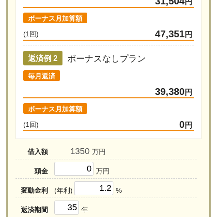
31,504
円
ボーナス月加算額
47,351
(1回)
円
ボーナスなしプラン
返済例 2
毎月返済
39,380
円
ボーナス月加算額
0
(1回)
円
借入額
万円
頭金
万円
変動金利
(年利)
%
返済期間
年