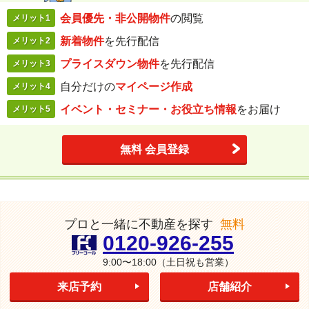
会員優先・
非公開物件
の閲覧
メリット1
新着物件
を
先行配信
メリット2
プライスダウン
物件
を先行配信
メリット3
自分だけの
マイページ作成
メリット4
イベント・セミナー・
お役立ち情報
を
お届け
メリット5
無料 会員登録
プロと一緒に不動産を探す
無料
0120-926-255
9:00〜18:00
（土日祝も営業）
来店予約
店舗紹介