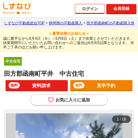
会員登録
ログイン
しずなび不動産総合TOP
静岡県の不動産購入
田方郡函南町の不動産購入情
＜夏季休業のお知らせ＞
誠に勝手ながら8月4日（火）～8月8日（土）まで休業とさせていただきます。
休業期間中にいただいたお問い合わせへのご返信は8月9日以降となります。
何
卒ご了承のほどお願い申し上げます。
中古住宅
田方郡函南町平井 中古住宅
資料請求
見学予約
無料
無料
お気に入りに追加
1
/
18