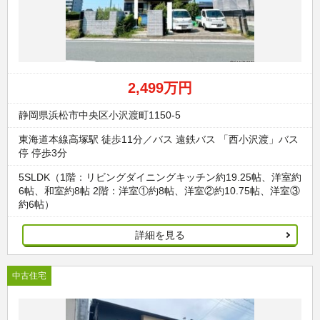
2,499万円
静岡県浜松市中央区小沢渡町1150-5
東海道本線高塚駅 徒歩11分／バス 遠鉄バス 「西小沢渡」バス
停 停歩3分
5SLDK（1階：リビングダイニングキッチン約19.25帖、洋室約
6帖、和室約8帖 2階：洋室①約8帖、洋室②約10.75帖、洋室③
約6帖）
詳細を見る
中古住宅