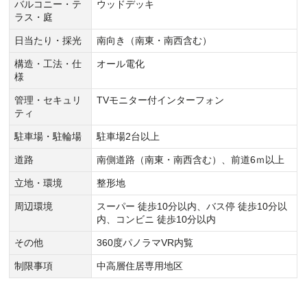
バルコニー・テ
ウッドデッキ
ラス・庭
日当たり・採光
南向き（南東・南西含む）
構造・工法・仕
オール電化
様
管理・セキュリ
TVモニター付インターフォン
ティ
駐車場・駐輪場
駐車場2台以上
道路
南側道路（南東・南西含む）、前道6ｍ以上
立地・環境
整形地
周辺環境
スーパー 徒歩10分以内、バス停 徒歩10分以
内、コンビニ 徒歩10分以内
その他
360度パノラマVR内覧
制限事項
中高層住居専用地区