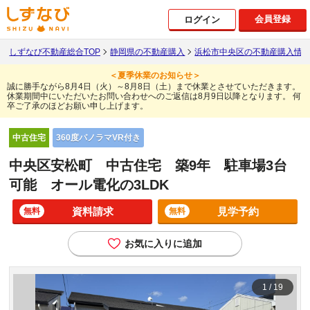
会員登録
ログイン
しずなび不動産総合TOP
静岡県の不動産購入
浜松市中央区の不動産購入情
＜夏季休業のお知らせ＞
誠に勝手ながら8月4日（火）～8月8日（土）まで休業とさせていただきます。
休業期間中にいただいたお問い合わせへのご返信は8月9日以降となります。
何
卒ご了承のほどお願い申し上げます。
360度パノラマVR付き
中古住宅
中央区安松町 中古住宅 築9年 駐車場3台
可能 オール電化の3LDK
資料請求
見学予約
無料
無料
お気に入りに追加
1
/
19