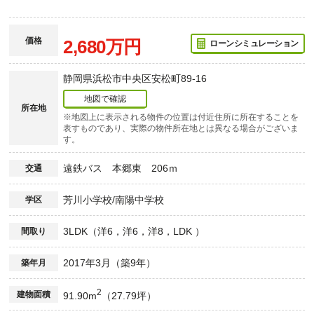
価格
2,680万円
ローンシミュレーション
静岡県浜松市中央区安松町89-16
地図で確認
所在地
※地図上に表示される物件の位置は付近住所に所在することを
表すものであり、実際の物件所在地とは異なる場合がございま
す。
遠鉄バス 本郷東 206ｍ
交通
芳川小学校/南陽中学校
学区
3LDK（洋6，洋6，洋8，LDK ）
間取り
2017年3月（築9年）
築年月
2
建物面積
91.90m
（27.79坪）