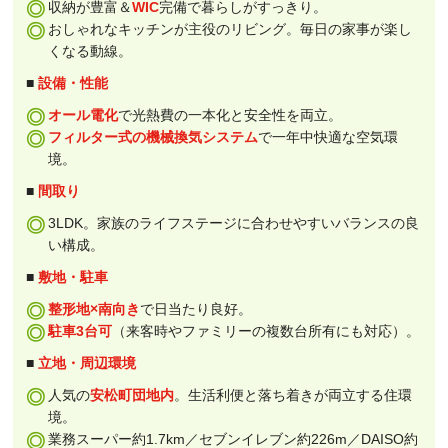
収納が豊富＆
WIC
完備で暮らしがすっきり。
おしゃれなキッチンが主役のリビング。毎日の家事が楽し
くなる動線。
■
設備・性能
オール電化
で光熱費の一本化と安全性を両立。
フィルター式の機械換気システム
で一年中快適な空気環
境。
■
間取り
3LDK。家族のライフステージに合わせやすいバランスの良
い構成。
■
敷地・駐車
整形地×南向き
で日当たり良好。
駐車3台可
（来客時やファミリーの複数台所有にも対応）。
■
立地・周辺環境
人気の
安松町団地内
。生活利便と落ち着きが両立する住環
境。
業務スーパー約1.7km／セブンイレブン約226m／DAISO約