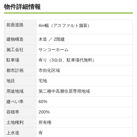
物件詳細情報
前面道路
4m幅（アスファルト舗装）
建物構造
木造 ／ 2階建
施工会社
サンコーホーム
駐車場
有り（3台台、駐車場代無料）
都市計画
市街化区域
地目
宅地
用途地域
第二種中高層住居専用地域
建ぺい率
60%
容積率
200%
土地権利
所有権
上水道
有