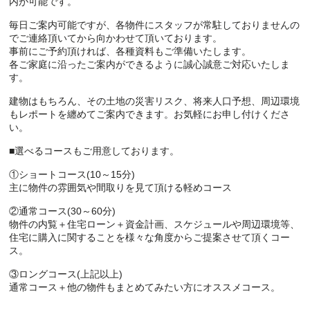
内が可能です。
毎日ご案内可能ですが、各物件にスタッフが常駐しておりませんの
でご連絡頂いてから向かわせて頂いております。
事前にご予約頂ければ、各種資料もご準備いたします。
各ご家庭に沿ったご案内ができるように誠心誠意ご対応いたしま
す。
建物はもちろん、その土地の災害リスク、将来人口予想、周辺環境
もレポートを纏めてご案内できます。お気軽にお申し付けくださ
い。
■選べるコースもご用意しております。
①ショートコース(10～15分)
主に物件の雰囲気や間取りを見て頂ける軽めコース
②通常コース(30～60分)
物件の内覧＋住宅ローン＋資金計画、スケジュールや周辺環境等、
住宅に購入に関することを様々な角度からご提案させて頂くコー
ス。
③ロングコース(上記以上)
通常コース＋他の物件もまとめてみたい方にオススメコース。