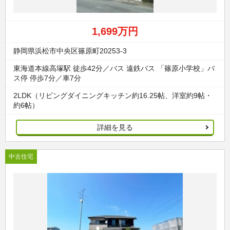
1,699万円
静岡県浜松市中央区篠原町20253-3
東海道本線高塚駅 徒歩42分／バス 遠鉄バス 「篠原小学校」バ
ス停 停歩7分／車7分
2LDK（リビングダイニングキッチン約16.25帖、洋室約9帖・
約6帖）
詳細を見る
中古住宅