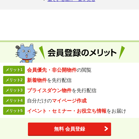
会員優先・
非公開物件
の閲覧
メリット1
新着物件
を
先行配信
メリット2
プライスダウン
物件
を先行配信
メリット3
自分だけの
マイページ作成
メリット4
イベント・セミナー・
お役立ち情報
を
お届け
メリット5
無料 会員登録