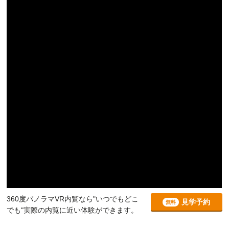
360度パノラマVR内覧なら"いつでもどこ
見学予約
無料
でも"実際の内覧に近い体験ができます。