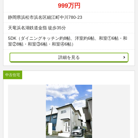
999万円
静岡県浜松市浜名区細江町中川780-23
天竜浜名湖鉄道金指 徒歩35分
5DK（ダイニングキッチン約8帖、洋室約6帖、和室①6帖・和
室②8帖・和室③6帖・和室④6帖）
詳細を見る
中古住宅