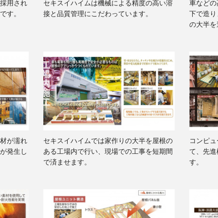
採用され
セキスイハイムは機械による精度の高い溶
車などの
です。
接と品質管理にこだわっています。
下で造り
の大半を
材が濡れ
セキスイハイムでは家作りの大半を屋根の
コンピュ
が発生し
ある工場内で行い、現場での工事を短期間
て、先進
で済ませます。
す。