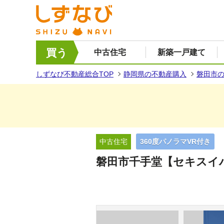
買う
中古住宅
新築一戸建て
しずなび不動産総合TOP
静岡県の不動産購入
磐田市
中古住宅
360度パノラマVR付き
磐田市千手堂【セキスイ