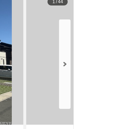
1
/
44