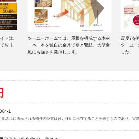
イトは、
ツーユーホームでは、屋根を構成する木材
震度7を
ており、
一本一本を独自の金具で壁と緊結。大型台
ツーユー
風にも強さを発揮します。
した。
円
64-1
※地図上に表示される物件の位置は付近住所に所在することを表すものであり、実