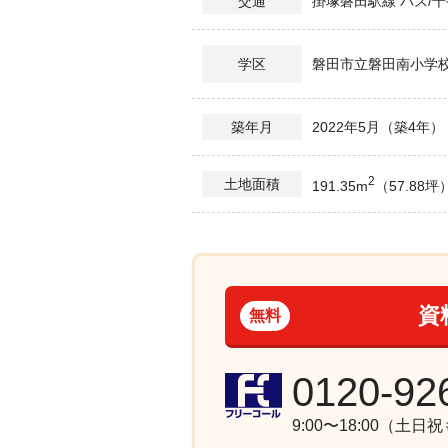
掛塚磐田駅線 バス/千
交通
磐田市立磐田南小学校
学区
2022年5月（築4年）
築年月
2
土地面積
191.35m
（57.88坪
資
無料
0120-92
9:00〜18:00（土日