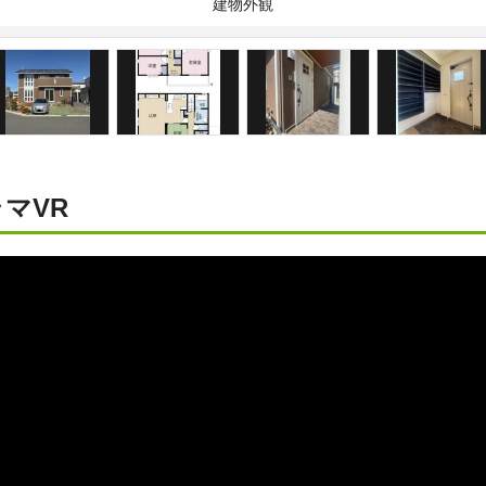
建物外観
マVR