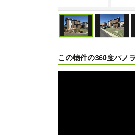
面道路 別角度です。
この物件の360度パノラ