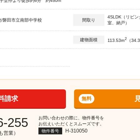
手堂停より徒歩約6分 約450m
4SLDK（リビ
/磐田市立南部中学校
間取り
室、納戸）
2
建物面積
113.53m
（34.
）
料請求
無料
お問い合わせの際に、物件番号を
6-255
お伝えいただくとスムーズです。
H-310050
物件番号
祝も営業）