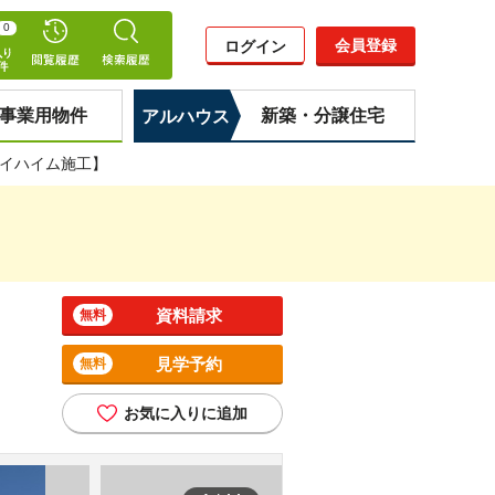
0
会員登録
ログイン
事業用物件
新築・分譲住宅
アルハウス
イハイム施工】
資料請求
無料
見学予約
無料
お気に入りに追加