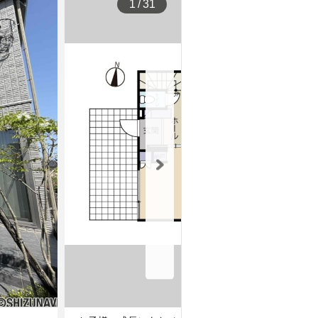
1
/
31