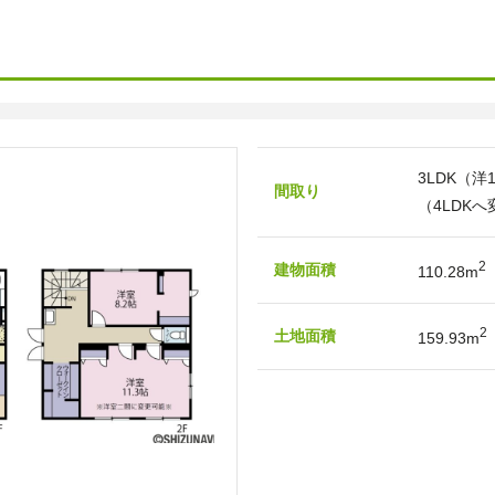
3LDK（洋1
間取り
（4LDK
2
建物面積
110.28m
2
土地面積
159.93m