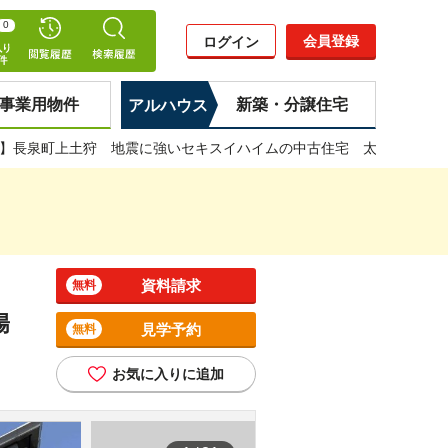
0
会員登録
ログイン
事業用物件
新築・分譲住宅
アルハウス
】長泉町上土狩 地震に強いセキスイハイムの中古住宅 太陽光発電+
資料請求
無料
陽
見学予約
無料
お気に入りに追加