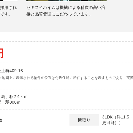
採用され
セキスイハイムは機械による精度の高い溶
です。
接と品質管理にこだわっています。
円
狩409-16
※地図上に表示される物件の位置は付近住所に所在することを表すものであり、実
島」駅2.4ｋｍ
」駅800ｍ
3LDK（洋11.5・
校
間取り
更可能））