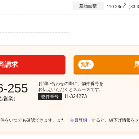
2
建物面積
110.28m
（33.
）
料請求
無料
お問い合わせの際に、物件番号を
6-255
お伝えいただくとスムーズです。
H-324273
物件番号
祝も営業）
物件をいつでも確認できます。また「
会員登録
」すると、値下げ情報を