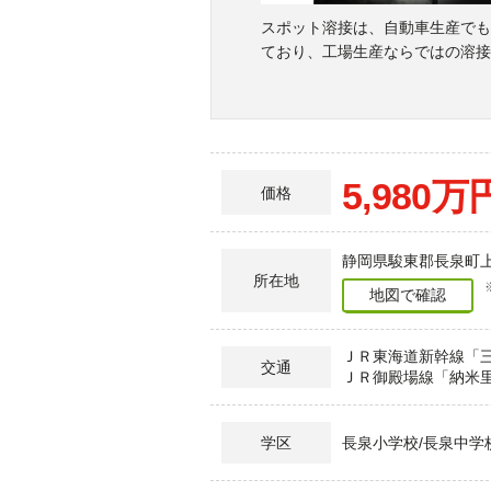
スポット溶接は、自動車生産でも
ており、工場生産ならではの溶接
5,980万
価格
静岡県駿東郡長泉町上土
所在地
地図で確認
ＪＲ東海道新幹線「三
交通
ＪＲ御殿場線「納米里
長泉小学校/長泉中学
学区