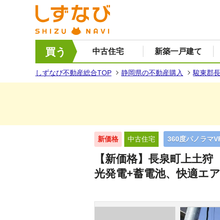
買う
中古住宅
新築一戸建て
しずなび不動産総合TOP
静岡県の不動産購入
駿東郡
新価格
中古住宅
360度パノラマV
【新価格】長泉町上土狩
光発電+蓄電池、快適エ