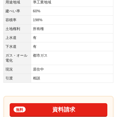
用途地域
準工業地域
建ぺい率
60%
容積率
198%
土地権利
所有権
上水道
有
下水道
有
ガス・オール
都市ガス
電化
現況
居住中
引渡
相談
資料請求
無料