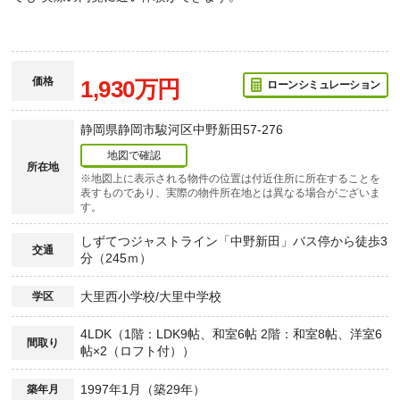
価格
1,930万円
ローンシミュレーション
静岡県静岡市駿河区中野新田57-276
地図で確認
所在地
※地図上に表示される物件の位置は付近住所に所在することを
表すものであり、実際の物件所在地とは異なる場合がございま
す。
しずてつジャストライン「中野新田」バス停から徒歩3
交通
分（245ｍ）
大里西小学校/大里中学校
学区
4LDK（1階：LDK9帖、和室6帖 2階：和室8帖、洋室6
間取り
帖×2（ロフト付））
1997年1月（築29年）
築年月