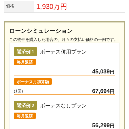
1,930万円
価格
ローンシミュレーション
この物件を購入した場合の、
月々の支払い価格の一例です。
ボーナス併用プラン
返済例 1
毎月返済
45,039
円
ボーナス月加算額
67,694
(1回)
円
ボーナスなしプラン
返済例 2
毎月返済
56,299
円