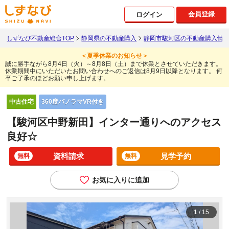
会員登録
ログイン
しずなび不動産総合TOP
静岡県の不動産購入
静岡市駿河区の不動産購入情
＜夏季休業のお知らせ＞
誠に勝手ながら8月4日（火）～8月8日（土）まで休業とさせていただきます。
休業期間中にいただいたお問い合わせへのご返信は8月9日以降となります。
何
卒ご了承のほどお願い申し上げます。
360度パノラマVR付き
中古住宅
【駿河区中野新田】インター通りへのアクセス
良好☆
資料請求
見学予約
無料
無料
お気に入りに追加
1
/
15