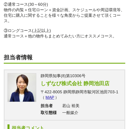
②通常コース(30～60分)
物件の内覧＋住宅ローン＋資金計画、スケジュールや周辺環境等、
住宅に購入に関することを様々な角度からご提案させて頂くコー
ス。
③ロングコース(上記以上)
通常コース＋他の物件もまとめてみたい方にオススメコース。
担当者情報
静岡県知事(8)第10306号
しずなび株式会社 静岡池田店
〒422-8005 静岡県静岡市駿河区池田703-1
（
MAP
）
担当者
若山 裕美
取引態様
一般媒介
担当者コメント