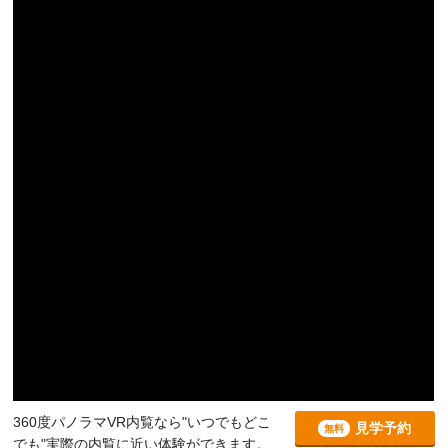
360度パノラマVR内覧なら"いつでもどこ
見学予約
無料
でも"実際の内覧に近い体験ができます。