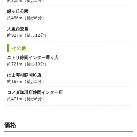
約225m（徒歩3分）
緑ヶ丘公園
約458m（徒歩6分）
大里西交番
約927m（徒歩12分）
その他
ニトリ静岡インター通り店
約721m（徒歩10分）
はま寿司静岡IC店
約167m（徒歩3分）
コメダ珈琲店静岡インター店
約471m（徒歩6分）
価格