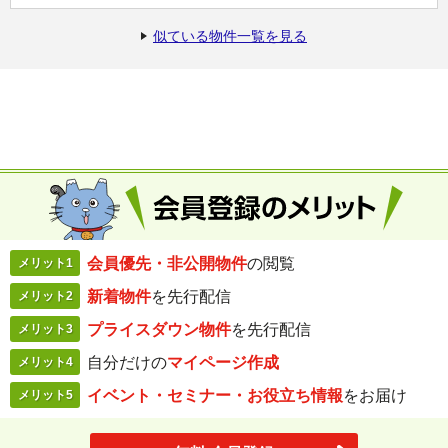
似ている物件一覧を見る
会員優先・
非公開物件
の閲覧
メリット1
新着物件
を
先行配信
メリット2
プライスダウン
物件
を先行配信
メリット3
自分だけの
マイページ作成
メリット4
イベント・セミナー・
お役立ち情報
を
お届け
メリット5