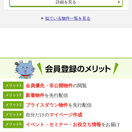
詳細を見る
似ている物件一覧を見る
会員優先・
非公開物件
の閲覧
メリット1
新着物件
を
先行配信
メリット2
プライスダウン
物件
を先行配信
メリット3
自分だけの
マイページ作成
メリット4
イベント・セミナー・
お役立ち情報
を
お届け
メリット5