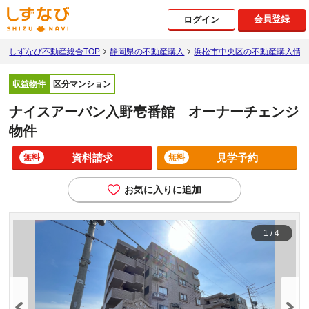
会員登録
ログイン
しずなび不動産総合TOP
静岡県の不動産購入
浜松市中央区の不動産購入情
収益物件
区分マンション
ナイスアーバン入野壱番館 オーナーチェンジ
物件
資料請求
見学予約
無料
無料
お気に入りに追加
1
/
4