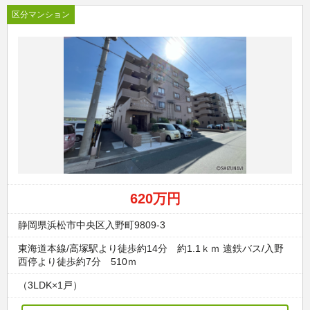
区分マンション
620万円
静岡県浜松市中央区入野町9809-3
東海道本線/高塚駅より徒歩約14分 約1.1ｋｍ 遠鉄バス/入野
西停より徒歩約7分 510ｍ
（3LDK×1戸）