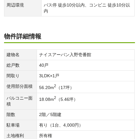
周辺環境
バス停 徒歩10分以内、コンビニ 徒歩10分以
内
物件詳細情報
建物名
ナイスアーバン入野壱番館
総戸数
40戸
間取り
3LDK×1戸
使用部分面積
2
56.20m
（17坪）
バルコニー面
2
18.08m
（5.46坪）
積
階数
2階／5階建
駐車場
有り（1台、4,000円）
土地権利
所有権