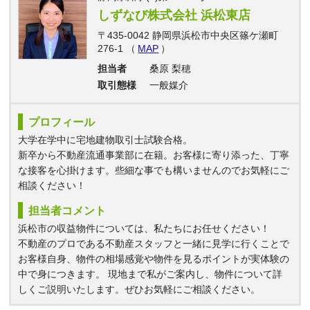
しずなび株式会社 浜松東店
〒435-0042 静岡県浜松市中央区篠ケ瀬町
276-1 （
MAP
）
担当者
桑原 梨穂
取引態様
一般媒介
プロフィール
大学在学中に宅地建物取引士試験合格。
新卒から不動産流通事業部に在籍。お客様に寄り添った、丁寧
な接客を心掛けます。些細な事でも構いませんのでお気軽にご
相談ください！
担当者コメント
浜松市の収益物件については、私たちにお任せください！
不動産のプロである不動産スタッフと一緒に見学に行くことで
お客様自身、物件の相場感覚や物件を見るポイントが実体験の
中で身につきます。 現地まで私がご案内し、物件について詳
しくご説明いたします。ぜひお気軽にご相談ください。