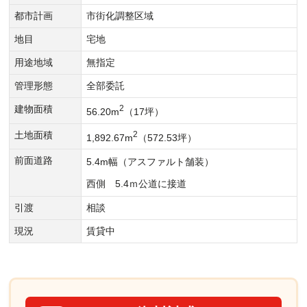
都市計画
市街化調整区域
地目
宅地
用途地域
無指定
管理形態
全部委託
建物面積
2
56.20m
（17坪）
土地面積
2
1,892.67m
（572.53坪）
前面道路
5.4m幅（アスファルト舗装）
西側 5.4ｍ公道に接道
引渡
相談
現況
賃貸中