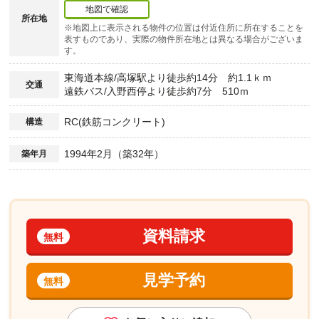
地図で確認
所在地
※地図上に表示される物件の位置は付近住所に所在することを
表すものであり、実際の物件所在地とは異なる場合がございま
す。
東海道本線/高塚駅より徒歩約14分 約1.1ｋｍ
交通
遠鉄バス/入野西停より徒歩約7分 510ｍ
RC(鉄筋コンクリート)
構造
1994年2月（築32年）
築年月
資料請求
無料
見学予約
無料