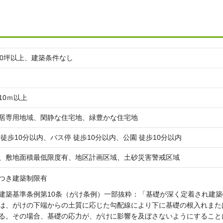
00坪以上、建築条件なし
10ｍ以上
居専用地域、閑静な住宅地、緑豊かな住宅地
 徒歩10分以内、バス停 徒歩10分以内、公園 徒歩10分以内
、敷地面積最低限度有、地区計画区域、土砂災害警戒区域
つき建築制限有
建築基準条例第10条（がけ条例）一部抜粋：「基礎が深く定着され建
は、がけの下端からの土質に応じた勾配線により下に基礎の根入れまた
る。その場合、基礎の応力が、がけに影響を及ぼさないようにすること