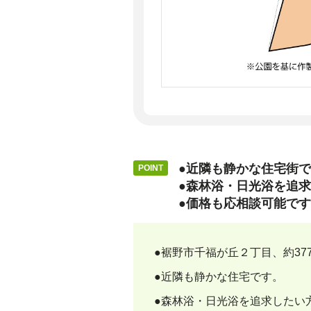
●近隣も静かな住宅街
●森林浴・日光浴を追
●価格も応相談可能で
●裾野市千福が丘２丁目、約37
●近隣も静かな住宅です。
●森林浴・日光浴を追求したい