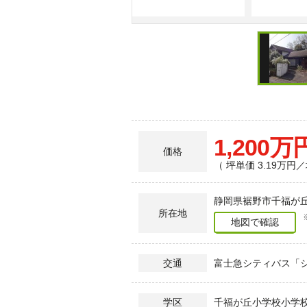
南側の斜面。
1,200万
価格
（ 坪単価 3.19万円／
静岡県裾野市千福が丘2
所在地
地図で確認
富士急シティバス「シ
交通
千福が丘小学校小学校
学区