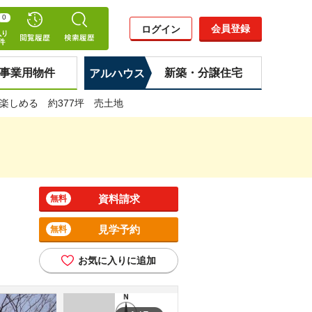
0
会員登録
ログイン
事業用物件
新築・分譲住宅
アルハウス
楽しめる 約377坪 売土地
資料請求
無料
見学予約
無料
お気に入りに追加