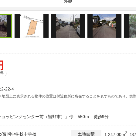
外観
円
坪 ）
-22-4
※地図上に表示される物件の位置は付近住所に所在することを表すものであり、実
ョッピングセンター前（裾野市）」停 550ｍ 徒歩9分
2
/富岡中学校中学校
土地面積
1,247.00m
（37