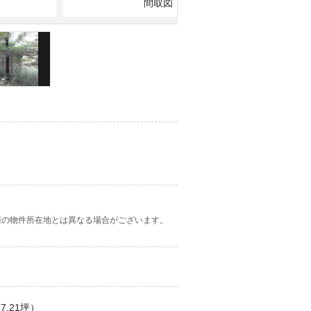
間取図：間取りと現況が異なる場合は
際の物件所在地とは異なる場合がございます。
7.21坪）