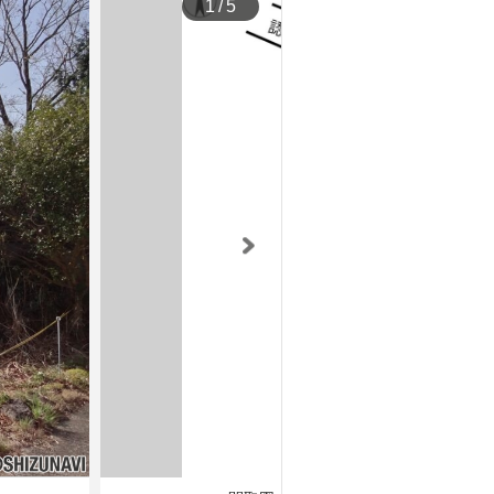
1
/
5