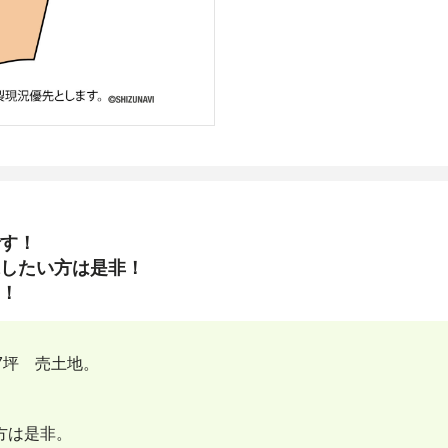
です！
求したい方は是非！
す！
7坪 売土地。
方は是非。