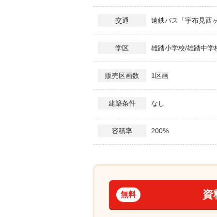
遠鉄バス「宇布見西ヶ崎
交通
雄踏小学校/雄踏中学
学区
1区画
販売区画数
なし
建築条件
200%
容積率
資
無料