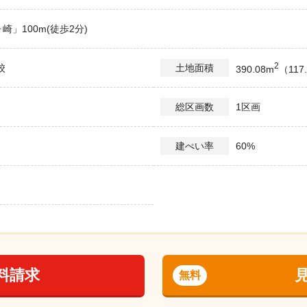
」100m(徒歩2分)
2
校
土地面積
390.08m
（117
1区画
総区画数
60%
建ぺい率
料請求
無料