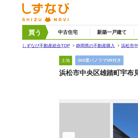
買う
中古住宅
新築一戸建て
しずなび不動産総合TOP
静岡県の不動産購入
浜松市
土地
360度パノラマVR付き
浜松市中央区雄踏町宇布見