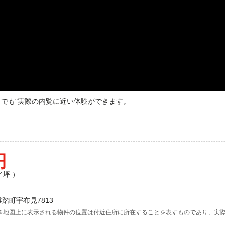
どこでも"実際の内覧に近い体験ができます。
円
／坪 ）
踏町宇布見7813
※地図上に表示される物件の位置は付近住所に所在することを表すものであり、実