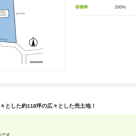
容積率
200%
々とした約118坪の広々とした売土地！
地です。