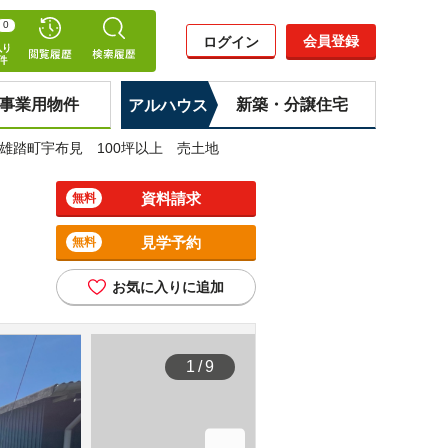
0
会員登録
ログイン
事業用物件
新築・分譲住宅
アルハウス
雄踏町宇布見 100坪以上 売土地
資料請求
無料
見学予約
無料
お気に入りに追加
1
/
9