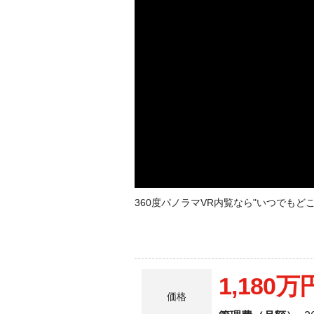
360度パノラマVR内覧なら"いつでも
1,180万
価格