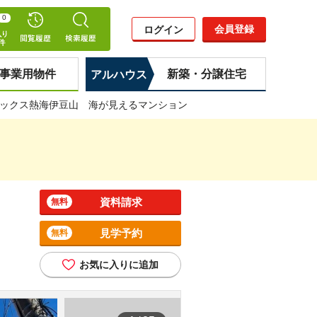
0
会員登録
ログイン
事業用物件
新築・分譲住宅
アルハウス
ックス熱海伊豆山 海が見えるマンション
資料請求
無料
見学予約
無料
お気に入りに追加