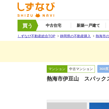
買う
中古住宅
新築一戸建て
しずなび不動産総合TOP
静岡県の不動産購入
熱海市
マンション
中古マンション
360
熱海市伊豆山 スパック