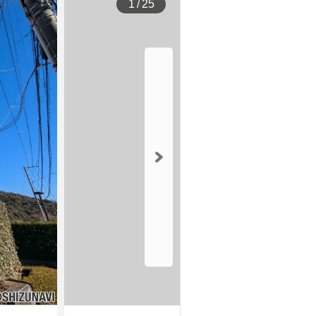
1
/
25