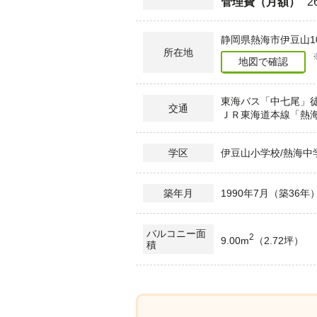
管理費（月額）
2
静岡県熱海市伊豆山10
所在地
地図で確認
東海バス「中七尾」徒
交通
ＪＲ東海道本線「熱海
伊豆山小学校/熱海中
学区
1990年7月（築36年
築年月
バルコニー面
2
9.00m
（2.72坪）
積