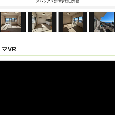
スパックス熱海伊豆山外観
マVR