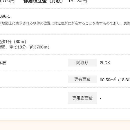
6,700円
修繕積立金（月額）
15,130円
96-1
※地図上に表示される物件の位置は付近住所に所在することを表すものであり、実
歩1分（80ｍ）
駅」車で10分（約3700ｍ）
学校
2LDK
間取り
2
）
専有面積
60.50m
（18.
-
専用庭面積