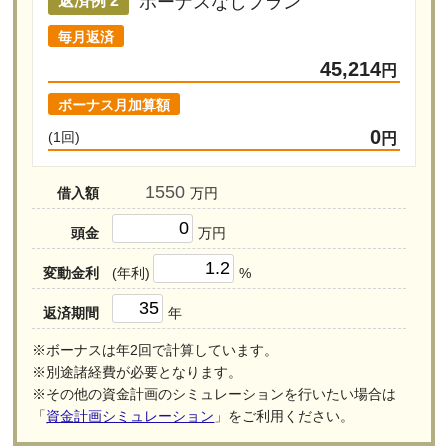
ボーナスなしプラン
返済例 2
毎月返済
45,214
円
ボーナス月加算額
0
(1回)
円
借入額
万円
頭金
万円
変動金利
(年利)
%
返済期間
年
※ボーナスは年2回で計算しています。
※別途諸経費が必要となります。
※その他の資金計画のシミュレーションを行いたい場合は
「
資金計画シミュレーション
」をご利用ください。