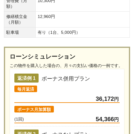
管理費（月
10,300円
額）
修繕積立金
12,960円
（月額）
駐車場
有り（1台、5,000円）
ローンシミュレーション
この物件を購入した場合の、
月々の支払い価格の一例です。
ボーナス併用プラン
返済例 1
毎月返済
36,172
円
ボーナス月加算額
54,366
(1回)
円