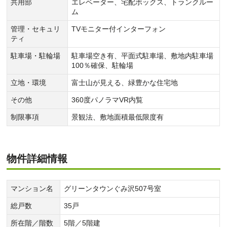
共用部
エレベーター、宅配ボックス、トランクルー
ム
管理・セキュリ
TVモニター付インターフォン
ティ
駐車場・駐輪場
駐車場空き有、平面式駐車場、敷地内駐車場
100％確保、駐輪場
立地・環境
富士山が見える、緑豊かな住宅地
その他
360度パノラマVR内覧
制限事項
景観法、敷地面積最低限度有
物件詳細情報
マンション名
グリーンタウンぐみ沢507号室
総戸数
35戸
所在階／階数
5階／5階建