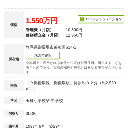
1,550万円
ローンシミュレーション
価格
管理費（月額）
10,300円
修繕積立金（月額）
12,960円
静岡県御殿場市茱萸沢624-1
地図で確認
所在地
※地図上に表示される物件の位置は付近住所に所在することを
表すものであり、実際の物件所在地とは異なる場合がございま
す。
ＪＲ御殿場線「御殿場駅」徒歩約３２分（約2,550
交通
ｍ）。
玉穂小学校/西中学校
学区
3LDK
間取り
1997年6月（築29年）
築年月