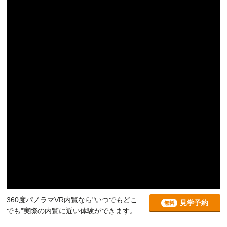
360度パノラマVR内覧なら"いつでもどこ
見学予約
無料
でも"実際の内覧に近い体験ができます。