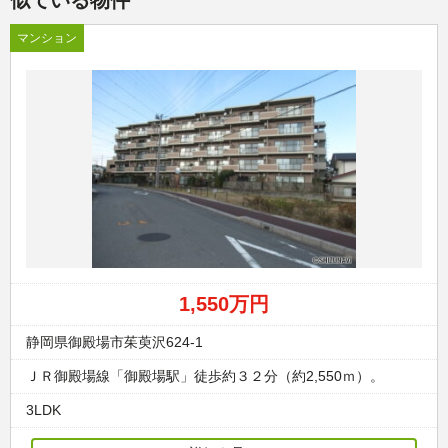
似ている物件
マンション
1,550万円
静岡県御殿場市茱萸沢624-1
ＪＲ御殿場線「御殿場駅」徒歩約３２分（約2,550ｍ）。
3LDK