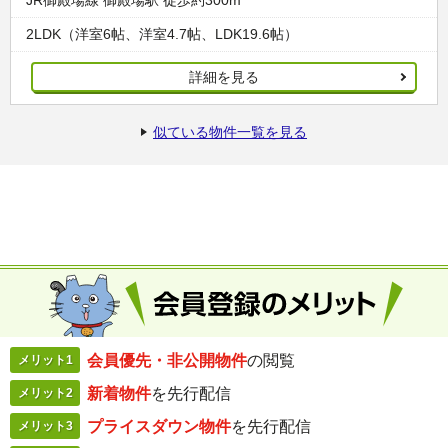
JR御殿場線 御殿場駅 徒歩約300m
2LDK（洋室6帖、洋室4.7帖、LDK19.6帖）
詳細を見る
似ている物件一覧を見る
会員優先・
非公開物件
の閲覧
メリット1
新着物件
を
先行配信
メリット2
プライスダウン
物件
を先行配信
メリット3