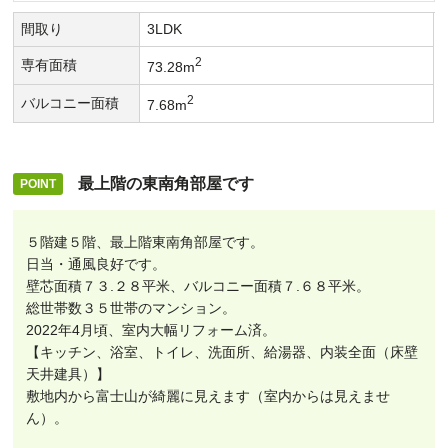
間取り
3LDK
2
専有面積
73.28m
2
バルコニー面積
7.68m
最上階の東南角部屋です
５階建５階、最上階東南角部屋です。
日当・通風良好です。
壁芯面積７３.２８平米、バルコニー面積７.６８平米。
総世帯数３５世帯のマンション。
2022年4月頃、室内大幅リフォーム済。
【キッチン、浴室、トイレ、洗面所、給湯器、内装全面（床壁
天井建具）】
敷地内から富士山が綺麗に見えます（室内からは見えませ
ん）。