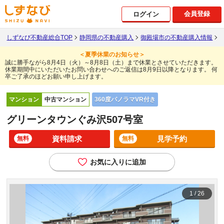
会員登録
ログイン
しずなび不動産総合TOP
静岡県の不動産購入
御殿場市の不動産購入情報
＜夏季休業のお知らせ＞
誠に勝手ながら8月4日（火）～8月8日（土）まで休業とさせていただきます。
休業期間中にいただいたお問い合わせへのご返信は8月9日以降となります。
何
卒ご了承のほどお願い申し上げます。
360度パノラマVR付き
マンション
中古マンション
グリーンタウンぐみ沢507号室
資料請求
見学予約
無料
無料
お気に入りに追加
1
/
26