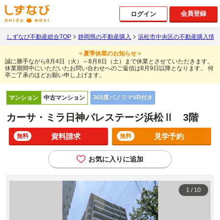
会員登録
ログイン
しずなび不動産総合TOP
静岡県の不動産購入
浜松市中央区の不動産購入情
＜夏季休業のお知らせ＞
誠に勝手ながら8月4日（火）～8月8日（土）まで休業とさせていただきます。
休業期間中にいただいたお問い合わせへのご返信は8月9日以降となります。
何
卒ご了承のほどお願い申し上げます。
360度パノラマVR付き
マンション
中古マンション
カーサ・ミラ日神パレステージ浜松Ⅱ 3階
資料請求
見学予約
無料
無料
お気に入りに追加
1
/
10