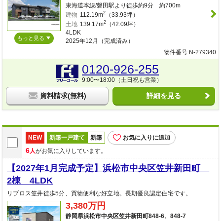
東海道本線/磐田駅より徒歩約9分 約700m
2
建物
112.19m
（33.93坪）
2
土地
139.17m
（42.09坪）
4LDK
もっと見る
2025年12月（完成済み）
物件番号 N-279340
0120-926-255
9:00〜18:00（土日祝も営業）
資料請求(無料)
詳細を見る
NEW
新築一戸建て
新築
お気に入りに追加
6
人
がお気に入りしています。
【2027年1月完成予定】浜松市中央区笠井新田町
2棟 4LDK
リブロス笠井徒歩5分、買物便利な好立地。長期優良認定住宅です。
3,380万円
静岡県浜松市中央区笠井新田町848-6、848-7