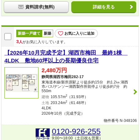
資料請求(無料)
詳細を見る
新築一戸建て
新築
お気に入りに追加
3
人
がお気に入りしています。
【2026年10月完成予定】湖西市梅田 最終1棟
4LDK 敷地60坪以上の長期優良住宅
2,480万円
静岡県湖西市梅田282-17
東海道本線/新所原駅より徒歩約15分 約1.2㎞ 湖西
市バス/デンソー湖西製作所前停より徒歩約7分 約
550m
2
建物
105.57m
（31.93坪）
2
土地
203.24m
（61.48坪）
4LDK
2026年10月（完成予定）
物件番号 N-348106
0120-926-255
9:00〜18:00（土日祝も営業）