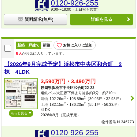
0120-926-255
9:00〜18:00（土日祝も営業）
資料請求(無料)
詳細を見る
新築一戸建て
新築
お気に入りに追加
8
人
がお気に入りしています。
【2026年9月完成予定】浜松市中央区和合町 2
棟 4LDK
3,590万円・3,490万円
静岡県浜松市中央区和合町22-23
遠鉄バス/大正坂下停より徒歩約3分 約210m
2
2
建物
102.26m
・108.89m
（30.93坪・32.93坪）
2
2
土地
182.15m
・186.23m
（55.1坪・56.33坪）
4LDK
もっと見る
2026年9月（完成予定）
物件番号 N-346773
0120-926-255