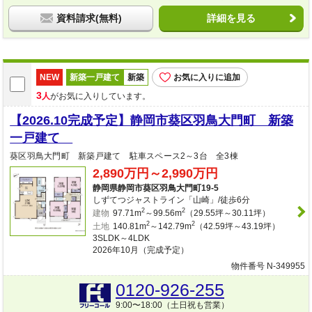
資料請求(無料)
詳細を見る
NEW
新築一戸建て
新築
お気に入りに追加
3
人
がお気に入りしています。
【2026.10完成予定】静岡市葵区羽鳥大門町 新築
一戸建て
葵区羽鳥大門町 新築戸建て 駐車スペース2～3台 全3棟
2,890万円～2,990万円
静岡県静岡市葵区羽鳥大門町19-5
しずてつジャストライン「山崎」/徒歩6分
2
2
建物
97.71m
～99.56m
（29.55坪～30.11坪）
2
2
土地
140.81m
～142.79m
（42.59坪～43.19坪）
3SLDK～4LDK
2026年10月（完成予定）
物件番号 N-349955
0120-926-255
9:00〜18:00（土日祝も営業）