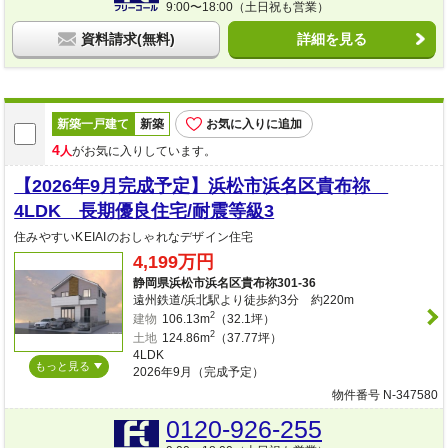
9:00〜18:00（土日祝も営業）
資料請求(無料)
詳細を見る
新築一戸建て
新築
お気に入りに追加
4
人
がお気に入りしています。
【2026年9月完成予定】浜松市浜名区貴布祢
4LDK 長期優良住宅/耐震等級3
住みやすいKEIAIのおしゃれなデザイン住宅
4,199万円
静岡県浜松市浜名区貴布祢301-36
遠州鉄道/浜北駅より徒歩約3分 約220m
2
建物
106.13m
（32.1坪）
2
土地
124.86m
（37.77坪）
4LDK
もっと見る
2026年9月（完成予定）
物件番号 N-347580
0120-926-255