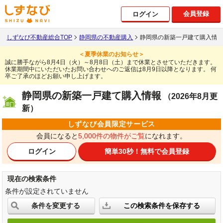
会員登録
ログイン
しずなび不動産総合TOP
静岡県の不動産購入
静岡県の新築一戸建て購入情
＜夏季休業のお知らせ＞
誠に勝手ながら8月4日（火）～8月8日（土）まで休業とさせていただきます。
休業期間中にいただいたお問い合わせへのご返信は8月9日以降となります。
何
卒ご了承のほどお願い申し上げます。
静岡県の新築一戸建て購入情報
（2026年8月更
新）
しずなび会員限定サービス
会員になると
5,000件の物件がご覧
になれます。
ログイン
簡単30秒！
無料で会員登録
現在の検索条件
条件が設定されていません
条件を変更する
この検索条件を保存する