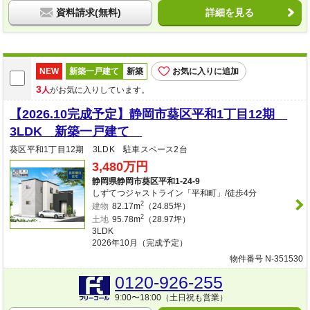
資料請求(無料)
詳細を見る
NEW
新築一戸建て
新築
お気に入りに追加
3
人
がお気に入りしています。
【2026.10完成予定】静岡市葵区平和1丁目12期
3LDK 新築一戸建て
葵区平和1丁目12期 3LDK 駐車スペース2台
3,480万円
静岡県静岡市葵区平和1-24-9
しずてつジャストライン「平和町」/徒歩4分
2
建物
82.17m
（24.85坪）
2
土地
95.78m
（28.97坪）
3LDK
2026年10月（完成予定）
物件番号 N-351530
0120-926-255
9:00〜18:00（土日祝も営業）