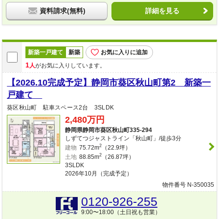
資料請求(無料)
詳細を見る
新築一戸建て
新築
お気に入りに追加
1
人
がお気に入りしています。
【2026.10完成予定】静岡市葵区秋山町第2 新築一
戸建て
葵区秋山町 駐車スペース2台 3SLDK
2,480万円
静岡県静岡市葵区秋山町335-294
しずてつジャストライン「秋山町」/徒歩3分
2
建物
75.72m
（22.9坪）
2
土地
88.85m
（26.87坪）
3SLDK
2026年10月（完成予定）
物件番号 N-350035
0120-926-255
9:00〜18:00（土日祝も営業）