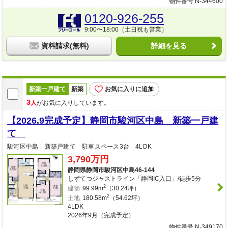
物件番号 N-344600
0120-926-255
9:00〜18:00（土日祝も営業）
資料請求(無料)
詳細を見る
新築一戸建て
新築
お気に入りに追加
3
人
がお気に入りしています。
【2026.9完成予定】静岡市駿河区中島 新築一戸建
て
駿河区中島 新築戸建て 駐車スペース3台 4LDK
3,790万円
静岡県静岡市駿河区中島46-144
しずてつジャストライン「静岡IC入口」/徒歩5分
2
建物
99.99m
（30.24坪）
2
土地
180.58m
（54.62坪）
4LDK
2026年9月（完成予定）
物件番号 N-349170