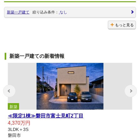
新築一戸建て
絞り込み条件：
なし
もっと見る
新築一戸建ての新着情報
新築
【2026年6月完成済】浜松市中央区米津町 新築/限定1
棟/4LDK 敷地70坪以上、並列4台駐車可能です
2,799万円
4LDK