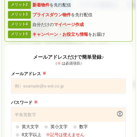
メリット2
新着物件
を
先行配信
メリット3
プライスダウン
物件
を先行配信
メリット4
自分だけの
マイページ作成
メリット5
キャンペーン・
お役立ち情報
をお届け
メールアドレスだけで簡単登録♪
（
※
は必須項目）
メールアドレス
パスワード
英大文字
英小文字
数字
8文字以上
※記号は使えません