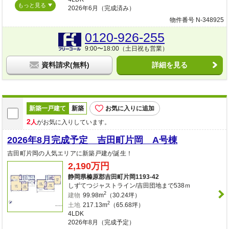
もっと見る
2026年6月（完成済み）
物件番号 N-348925
0120-926-255
9:00〜18:00（土日祝も営業）
資料請求(無料)
詳細を見る
新築一戸建て
新築
お気に入りに追加
2
人
がお気に入りしています。
2026年8月完成予定 吉田町片岡 A号棟
吉田町片岡の人気エリアに新築戸建が誕生！
2,190万円
静岡県榛原郡吉田町片岡1193-42
しずてつジャストライン/吉田団地まで538ｍ
2
建物
99.98m
（30.24坪）
2
土地
217.13m
（65.68坪）
4LDK
2026年8月（完成予定）