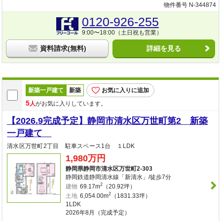
物件番号 N-344874
0120-926-255
9:00〜18:00（土日祝も営業）
資料請求(無料)
詳細を見る
新築一戸建て
新築
お気に入りに追加
5
人
がお気に入りしています。
【2026.9完成予定】静岡市清水区万世町第2 新築
一戸建て
清水区万世町2丁目 駐車スペース1台 １LDK
1,980万円
静岡県静岡市清水区万世町2-303
静岡鉄道静岡清水線「新清水」/徒歩7分
2
建物
69.17m
（20.92坪）
2
土地
6,054.00m
（1831.33坪）
1LDK
2026年8月（完成予定）