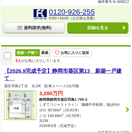
物件番号 N-349012
0120-926-255
9:00〜18:00（土日祝も営業）
資料請求(無料)
詳細を見る
新築一戸建て
新築
お気に入りに追加
3
人
がお気に入りしています。
【2026.9完成予定】静岡市葵区第13 新築一戸建
て
葵区羽鳥1丁目 3LDK 駐車スペース2台可能
3,280万円
静岡県静岡市葵区羽鳥1-790-4
しずてつジャストライン「服織中学校前」/徒歩6分
2
建物
95.58m
（28.91坪）
2
土地
140.68m
（42.55坪）
3LDK
2026年9月（完成予定）