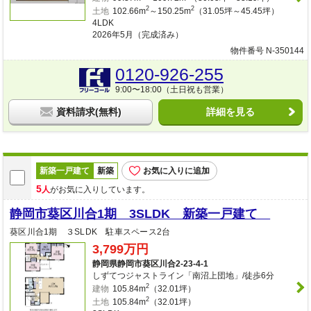
2
2
土地
102.66m
～150.25m
（31.05坪～45.45坪）
4LDK
2026年5月（完成済み）
物件番号 N-350144
0120-926-255
9:00〜18:00（土日祝も営業）
資料請求(無料)
詳細を見る
新築一戸建て
新築
お気に入りに追加
5
人
がお気に入りしています。
静岡市葵区川合1期 3SLDK 新築一戸建て
葵区川合1期 ３SLDK 駐車スペース2台
3,799万円
静岡県静岡市葵区川合2-23-4-1
しずてつジャストライン「南沼上団地」/徒歩6分
2
建物
105.84m
（32.01坪）
2
土地
105.84m
（32.01坪）