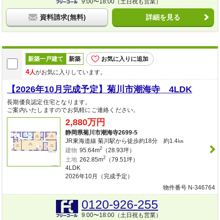
9:00〜18:00（土日祝も営業）
資料請求(無料)
詳細を見る
新築一戸建て
新築
お気に入りに追加
4
人
がお気に入りしています。
【2026年10月完成予定】菊川市潮海寺 4LDK
長期優良認定住宅となります。
ご案内いたしますのでお気軽にご連絡ください。
2,880万円
静岡県菊川市潮海寺2699-5
JR東海道線 菊川駅から徒歩約18分 約1.4㎞
2
建物
95.64m
（28.93坪）
2
土地
262.85m
（79.51坪）
4LDK
2026年10月（完成予定）
物件番号 N-346764
0120-926-255
9:00〜18:00（土日祝も営業）