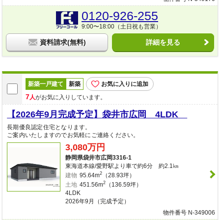
0120-926-255
9:00〜18:00（土日祝も営業）
資料請求(無料)
詳細を見る
新築一戸建て
新築
お気に入りに追加
7
人
がお気に入りしています。
【2026年9月完成予定】袋井市広岡 4LDK
長期優良認定住宅となります。
ご案内いたしますのでお気軽にご連絡ください。
3,080万円
静岡県袋井市広岡3316-1
東海道本線/愛野駅より車で約6分 約2.1㎞
2
建物
95.64m
（28.93坪）
2
土地
451.56m
（136.59坪）
4LDK
2026年9月（完成予定）
物件番号 N-349006