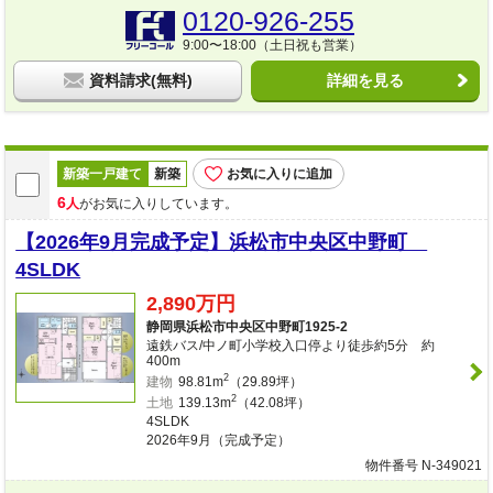
0120-926-255
9:00〜18:00（土日祝も営業）
資料請求(無料)
詳細を見る
新築一戸建て
新築
お気に入りに追加
6
人
がお気に入りしています。
【2026年9月完成予定】浜松市中央区中野町
4SLDK
2,890万円
静岡県浜松市中央区中野町1925-2
遠鉄バス/中ノ町小学校入口停より徒歩約5分 約
400m
2
建物
98.81m
（29.89坪）
2
土地
139.13m
（42.08坪）
4SLDK
2026年9月（完成予定）
物件番号 N-349021