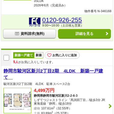
3SLDK
2026年6月（完成済み）
物件番号 N-346168
0120-926-255
9:00〜18:00（土日祝も営業）
資料請求(無料)
詳細を見る
新築一戸建て
新築
お気に入りに追加
5
人
がお気に入りしています。
静岡市駿河区新川2丁目2期 4LDK 新築一戸建
て
駿河区新川2丁目2期 4LDK 駐車スペース2台
4,499万円
静岡県静岡市駿河区新川2-2-6-3
しずてつジャストライン「馬渕四丁目」/徒歩3分 JR
東海道線「静岡」/徒歩18分
2
建物
107.61m
（32.55坪）
2
土地
83.89m
（25.37坪）