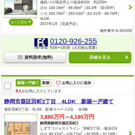
遠鉄バス/俣志停より徒歩約3分 約220m
2
2
建物
100.19m
・99.36m
（30.3坪・30.05坪）
2
2
土地
202.70m
・293.43m
（61.31坪・88.76坪）
4LDK
もっと見る
2027年1月（完成予定）
物件番号 N-352650
0120-926-255
9:00〜18:00（土日祝も営業）
資料請求(無料)
詳細を見る
新築一戸建て
新築
お気に入りに追加
6
人
がお気に入りしています。
静岡市葵区田町2丁目 4LDK 新築一戸建て
葵区田町2丁目 4LDK 駐車スペース2台 全3棟
3,880万円～4,180万円
静岡県静岡市葵区田町2
しずてつジャストライン「田町2丁目」/徒歩2分
2
2
建物
99.37m
～109.72m
（30.05坪～33.19坪）