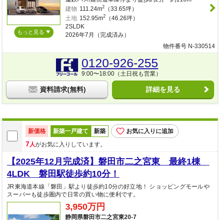
2
建物
111.24m
（33.65坪）
2
土地
152.95m
（46.26坪）
2SLDK
もっと見る
2026年7月（完成済み）
物件番号 N-330514
0120-926-255
9:00〜18:00（土日祝も営業）
資料請求(無料)
詳細を見る
新価格
新築一戸建て
新築
お気に入りに追加
7
人
がお気に入りしています。
【2025年12月完成済】磐田市二之宮東 最終1棟
4LDK 磐田駅徒歩約10分！
JR東海道本線「磐田」駅より徒歩約10分の好立地！ ショッピングモールや
スーパーも徒歩圏内で日常の買い物に便利です。
3,950万円
静岡県磐田市二之宮東20-7