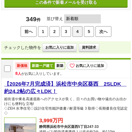
この条件で新着メールを受け取る
349
並び替え
件
前へ
1
2
3
4
5
次へ
チェックした物件を
お気に入りに追加
資料請求
新価格
新築一戸建て
新築
お気に入りに追加
8
人
がお気に入りしています。
【2026年7月完成済】浜松市中央区葵西 2SLDK
約24.2帖の広々LDK！
姫街道や東名高速道路へのアクセスが良く、日々のお買い物や遠出のお出か
けにも便利な立地!
◇ZEH 水準住宅◇設計住宅性能評価書 / 耐震等級 3 取得◇長期優良住宅認定
◇
3,999万円
静岡県浜松市中央区葵西5丁目247-33
遠鉄バス/姫街道車庫停より徒歩約2分 約110m