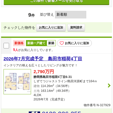
この条件で新着メールを受け取る
9
並び替え
件
チェックした物件を
お気に入りに追加
資料請求
新価格
新築一戸建て
新築
お気に入りに追加
5
人
がお気に入りしています。
2026年7月完成予定 島田市稲荷4丁目
インテリアの映える広々としたリビングが魅力です！
2,790万円
静岡県島田市稲荷4丁目6-31
しずてつジャストライン/島田河原町まで164ｍ
2
建物
114.26m
（34.56坪）
2
土地
163.14m
（49.34坪）
4LDK
2026年7月（完成予定）
物件番号 N-327929