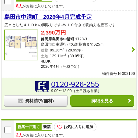
8
人
がお気に入りしています。
島田市中溝町 2026年4月完成予定
広々とした４ＬＤＫの間取りです♪ＷＩＣ付きで収納力も豊富です
2,390万円
静岡県島田市中溝町 1723-3
島田市自主運行バス/旗指東まで625ｍ
2
建物
99.16m
（29.99坪）
2
土地
129.11m
（39.05坪）
4LDK
2026年4月（完成予定）
物件番号 N-302196
0120-926-255
9:00〜18:00（土日祝も営業）
資料請求(無料)
詳細を見る
新築一戸建て
新築
お気に入りに追加
2
人
がお気に入りしています。