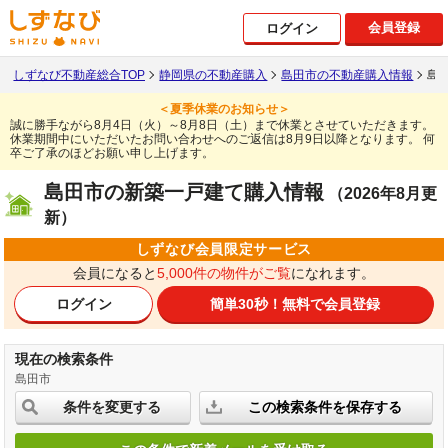
会員登録
ログイン
しずなび不動産総合TOP
静岡県の不動産購入
島田市の不動産購入情報
島
＜夏季休業のお知らせ＞
誠に勝手ながら8月4日（火）～8月8日（土）まで休業とさせていただきます。
休業期間中にいただいたお問い合わせへのご返信は8月9日以降となります。
何
卒ご了承のほどお願い申し上げます。
島田市の新築一戸建て購入情報
（2026年8月更
新）
しずなび会員限定サービス
会員になると
5,000件の物件がご覧
になれます。
ログイン
簡単30秒！
無料で会員登録
現在の検索条件
島田市
条件を変更する
この検索条件を保存する