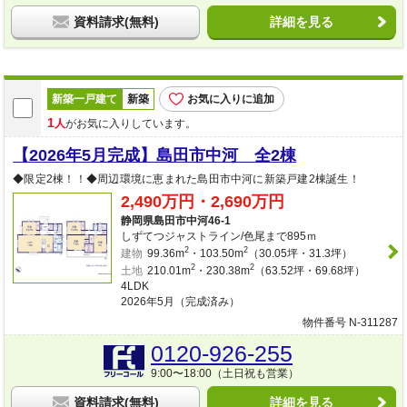
資料請求(無料)
詳細を見る
新築一戸建て
新築
お気に入りに追加
1
人
がお気に入りしています。
【2026年5月完成】島田市中河 全2棟
◆限定2棟！！◆周辺環境に恵まれた島田市中河に新築戸建2棟誕生！
2,490万円・2,690万円
静岡県島田市中河46-1
しずてつジャストライン/色尾まで895ｍ
2
2
建物
99.36m
・103.50m
（30.05坪・31.3坪）
2
2
土地
210.01m
・230.38m
（63.52坪・69.68坪）
4LDK
2026年5月（完成済み）
物件番号 N-311287
0120-926-255
9:00〜18:00（土日祝も営業）
資料請求(無料)
詳細を見る