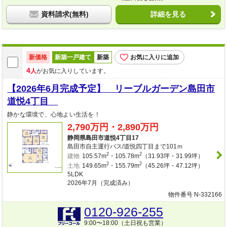
資料請求(無料)
詳細を見る
新価格
新築一戸建て
新築
お気に入りに追加
4
人
がお気に入りしています。
【2026年6月完成予定】 リーブルガーデン島田市
道悦4丁目
静かな環境で、心地よい生活を！
2,790万円・2,890万円
静岡県島田市道悦4丁目17
島田市自主運行バス/道悦四丁目まで101ｍ
2
2
建物
105.57m
・105.78m
（31.93坪・31.99坪）
2
2
土地
149.65m
・155.79m
（45.26坪・47.12坪）
5LDK
2026年7月（完成済み）
物件番号 N-332166
0120-926-255
9:00〜18:00（土日祝も営業）