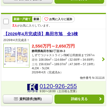
新築一戸建て
新築
お気に入りに追加
2
人
がお気に入りしています。
【2026年4月完成済】島田市旭 全3棟
2026年4月完成済！
2,550万円～2,650万円
静岡県島田市旭3丁目39-3
しずてつジャストライン/旭町公民館前まで287ｍ
2
2
建物
108.06m
～114.68m
（32.68坪～34.69坪）
2
2
土地
156.63m
～189.07m
（47.38坪～57.19坪）
4LDK・5LDK
2026年4月（完成済み）
物件番号 N-311116
0120-926-255
9:00〜18:00（土日祝も営業）
資料請求(無料)
詳細を見る