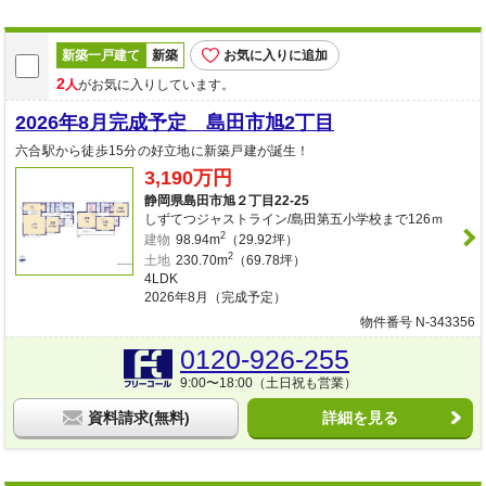
新築一戸建て
新築
お気に入りに追加
2
人
がお気に入りしています。
2026年8月完成予定 島田市旭2丁目
六合駅から徒歩15分の好立地に新築戸建が誕生！
3,190万円
静岡県島田市旭２丁目22-25
しずてつジャストライン/島田第五小学校まで126ｍ
2
建物
98.94m
（29.92坪）
2
土地
230.70m
（69.78坪）
4LDK
2026年8月（完成予定）
物件番号 N-343356
0120-926-255
9:00〜18:00（土日祝も営業）
資料請求(無料)
詳細を見る