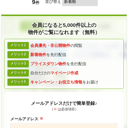
9
並び替え
件
会員になると5,000件以上の
物件がご覧になれます（無料）
メリット1
会員優先・
非公開物件
の閲覧
メリット2
新着物件
を
先行配信
メリット3
プライスダウン
物件
を先行配信
メリット4
自分だけの
マイページ作成
メリット5
キャンペーン・
お役立ち情報
をお届け
メールアドレスだけで簡単登録♪
（
※
は必須項目）
メールアドレス