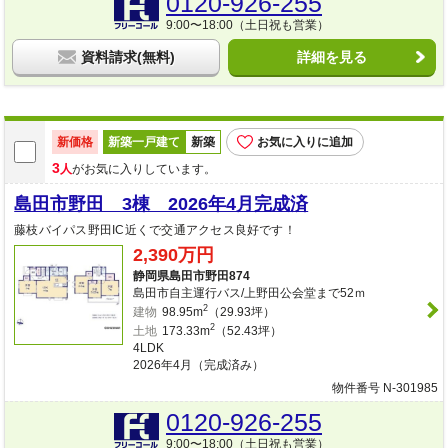
0120-926-255
9:00〜18:00（土日祝も営業）
資料請求(無料)
詳細を見る
新価格
新築一戸建て
新築
お気に入りに追加
3
人
がお気に入りしています。
島田市野田 3棟 2026年4月完成済
藤枝バイパス野田IC近くで交通アクセス良好です！
2,390万円
静岡県島田市野田874
島田市自主運行バス/上野田公会堂まで52ｍ
2
建物
98.95m
（29.93坪）
2
土地
173.33m
（52.43坪）
4LDK
2026年4月（完成済み）
物件番号 N-301985
0120-926-255
9:00〜18:00（土日祝も営業）