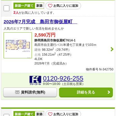
新築一戸建て
新築
お気に入りに追加
2
人
がお気に入りしています。
2026年7月完成 島田市御仮屋町
人気のエリアで新しい生活を始めませんか
2,590万円
静岡県島田市御仮屋町7614-1
島田市自主運行バス/本通七丁目東まで103ｍ
2
建物
98.32m
（29.74坪）
2
土地
156.21m
（47.25坪）
4LDK
2026年7月（完成済み）
物件番号 N-342750
0120-926-255
9:00〜18:00（土日祝も営業）
資料請求(無料)
詳細を見る
新築一戸建て
新築
お気に入りに追加