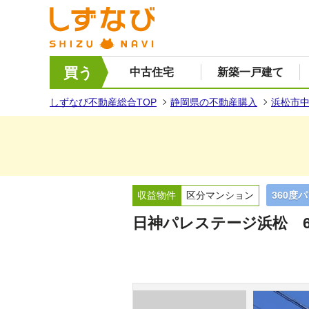
買う
中古住宅
新築一戸建て
しずなび不動産総合TOP
静岡県の不動産購入
浜松市
収益物件
区分マンション
360度
日神パレステージ浜松 