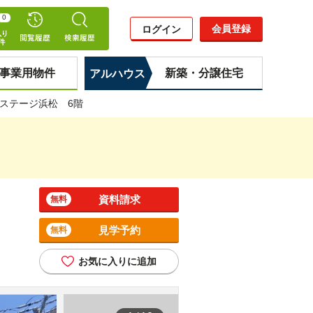
0
会員登録
ログイン
事業用物件
新築・分譲住宅
アルハウス
ステージ浜松 6階
資料請求
無料
見学予約
無料
お気に入りに追加