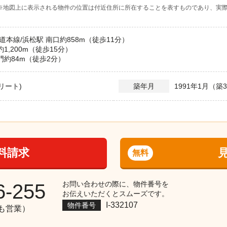
※地図上に表示される物件の位置は付近住所に所在することを表すものであり、実
道本線/浜松駅 南口約858m（徒歩11分）
1,200m（徒歩15分）
門約84m（徒歩2分）
リート)
1991年1月（築
築年月
料請求
無料
お問い合わせの際に、物件番号を
6-255
お伝えいただくとスムーズです。
I-332107
物件番号
祝も営業）