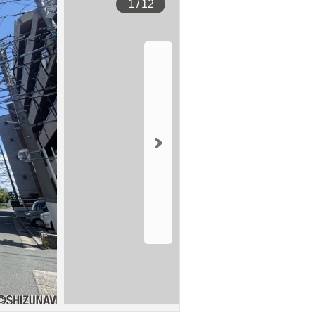
1
/
12