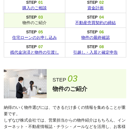
STEP
01
STEP
02
購入のご相談
資金計画
STEP
03
STEP
04
物件のご紹介
不動産売買
契約の締結
STEP
05
STEP
06
住宅ローンの
お申し込み
物件の
最終確認
STEP
07
STEP
08
残代金決済と
物件の引渡し
引越し・入居と
確定申告
03
STEP
物件のご紹介
納得のいく物件選びには、できるだけ多くの情報を集めることが重
要です。
しずなび株式会社では、営業担当からの物件紹介はもちろん、イン
ターネット・不動産情報誌・チラシ・メールなどを活用し、お客様