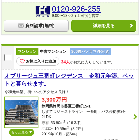
0120-926-255
9:00〜18:00（土日祝も営業）
資料請求(無料)
詳細を見る
マンション
中古マンション
360度パノラマVR付き
お気に入りに追加
34
人
がお気に入りしています。
オブリージュ三番町レジデンス 令和元年築、ペッ
トと暮らせます。
令和元年築、街中へのアクセス良好！
3,300万円
静岡県静岡市葵区三番町15-1
しずてつジャストライン「一番町」バス停徒歩3分
2LDK
2
専有
53.90m
（16.3坪）
2
ﾊﾞﾙｺﾆｰ
10.59m
（3.2坪）
もっと見る
2019年10月（築6年）