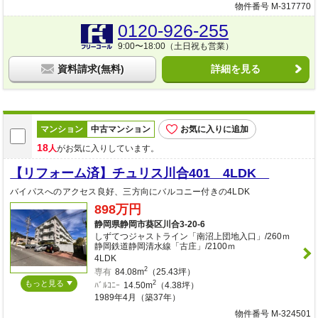
物件番号 M-317770
0120-926-255
9:00〜18:00（土日祝も営業）
資料請求(無料)
詳細を見る
マンション
中古マンション
お気に入りに追加
18
人
がお気に入りしています。
【リフォーム済】チュリス川合401 4LDK
バイパスへのアクセス良好、三方向にバルコニー付きの4LDK
898万円
静岡県静岡市葵区川合3-20-6
しずてつジャストライン「南沼上団地入口」/260ｍ
静岡鉄道静岡清水線「古庄」/2100ｍ
4LDK
2
専有
84.08m
（25.43坪）
もっと見る
2
ﾊﾞﾙｺﾆｰ
14.50m
（4.38坪）
1989年4月（築37年）
物件番号 M-324501