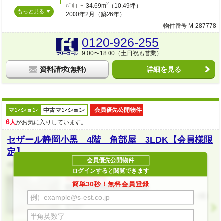
2
ﾊﾞﾙｺﾆｰ
34.69m
（10.49坪）
もっと見る
2000年2月（築26年）
物件番号 M-287778
0120-926-255
9:00〜18:00（土日祝も営業）
資料請求(無料)
詳細を見る
マンション
中古マンション
会員優先公開物件
6
人
がお気に入りしています。
セザール静岡小黒 4階 角部屋 3LDK【会員様限
定】
会員優先公開物件
4階の角部屋で日当たり良好です！ペット飼育可能です！
ログインすると閲覧できます
1,380万円
簡単30秒！無料会員登録
静岡県静岡市駿河区小黒1-9-36
しずてつジャストライン「小黒二丁目東」145ｍ（徒
歩2分）
3LDK
2
専有
59.07m
（17.86坪）