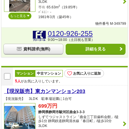
3LDK
2
専有
65.63m
（19.85坪）
ﾊﾞﾙｺﾆｰ
-
もっと見る
1981年3月（築45年）
物件番号 M-349799
0120-926-255
9:00〜18:00（土日祝も営業）
資料請求(無料)
詳細を見る
マンション
中古マンション
お気に入りに追加
5
人
がお気に入りしています。
【現況販売】東カンマンション203
【現況販売】 3LDK 駐車場近隣に1台可
699万円
静岡県静岡市駿河区曲金3-3-3
しずてつジャストライン「曲金三丁目歯科会館」/徒
歩1分 静岡鉄道静岡清水線「春日町」/徒歩10分
3LDK