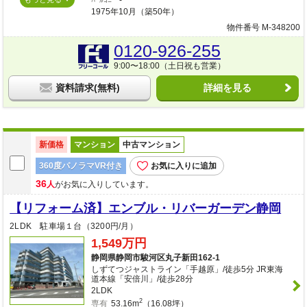
ﾊﾞﾙｺﾆｰ
-
1975年10月（築50年）
物件番号 M-348200
0120-926-255
9:00〜18:00（土日祝も営業）
資料請求(無料)
詳細を見る
新価格
マンション
中古マンション
360度パノラマVR付き
お気に入りに追加
36
人
がお気に入りしています。
【リフォーム済】エンブル・リバーガーデン静岡
2LDK 駐車場１台（3200円/月）
1,549万円
静岡県静岡市駿河区丸子新田162-1
しずてつジャストライン「手越原」/徒歩5分 JR東海
道本線「安倍川」/徒歩28分
2LDK
2
専有
53.16m
（16.08坪）