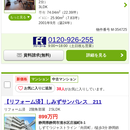
2分）
3LDK
2
専有
74.04m
（22.39坪）
もっと見る
2
ﾊﾞﾙｺﾆｰ
25.90m
（7.83坪）
2001年9月（築24年）
物件番号 M-354725
0120-926-255
9:00〜18:00（土日祝も営業）
資料請求(無料)
詳細を見る
新価格
マンション
中古マンション
お気に入りに追加
38
人
がお気に入りしています。
【リフォーム済】しみずサンパレス 211
リフォーム済 2階角部屋 2SLDK
899万円
静岡県静岡市清水区庄福町8-1
しずてつジャストライン「向田町」/徒歩3分 静岡鉄