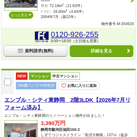
3LDK
2
専有
72.18m
（21.83坪）
2
ﾊﾞﾙｺﾆｰ
16.00m
（4.84坪）
もっと見る
2004年7月（築22年）
物件番号 M-354620
0120-926-255
9:00〜18:00（土日祝も営業）
資料請求(無料)
詳細を見る
NEW
マンション
中古マンション
360度パノラマVR付き
お気に入りに追加
エンブル・シティ東静岡 2階3LDK【2026年7月リ
フォーム済み】
エンブル・シティ東静岡のリノベーション物件が出ました！
3,390万円
静岡市駿河区池田160-2
しずてつジャストライン「長沼大橋南」137ｍ（徒歩