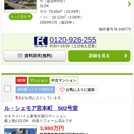
ｍ（徒歩約4分）
3LDK
2
専有
79.65m
（24.09坪）
もっと見る
2
ﾊﾞﾙｺﾆｰ
10.12m
（3.06坪）
2000年2月（築26年）
物件番号 M-349775
0120-926-255
9:00〜18:00（土日祝も営業）
資料請求(無料)
詳細を見る
NEW
マンション
中古マンション
360度パノラマVR付き
お気に入りに追加
6
人
がお気に入りしています。
ル・シェモア宮本町 502号室
セキスイハイム東海分譲のマンション
最上階の2LDK 内装リフォーム済みです
3,980万円