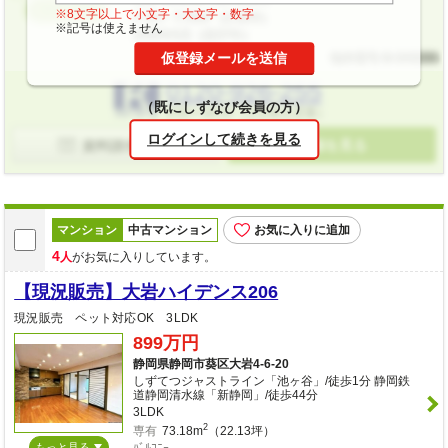
もっと見る
※8文字以上で小文字・大文字・数字
2
ﾊﾞﾙｺﾆｰ
7.70m
（2.32坪）
※記号は使えません
1988年9月（築37年）
物件番号 M-343286
0120-926-255
（既にしずなび会員の方）
9:00〜18:00（土日祝も営業）
ログインして続きを見る
詳細を見る
資料請求(無料)
マンション
中古マンション
お気に入りに追加
4
人
がお気に入りしています。
【現況販売】大岩ハイデンス206
現況販売 ペット対応OK 3LDK
899万円
静岡県静岡市葵区大岩4-6-20
しずてつジャストライン「池ヶ谷」/徒歩1分 静岡鉄
道静岡清水線「新静岡」/徒歩44分
3LDK
2
専有
73.18m
（22.13坪）
もっと見る