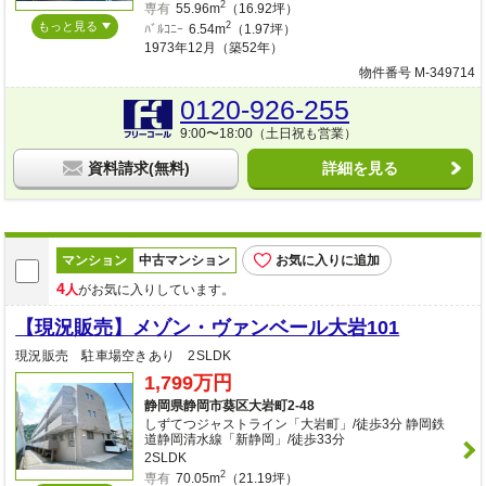
2
専有
55.96m
（16.92坪）
もっと見る
2
ﾊﾞﾙｺﾆｰ
6.54m
（1.97坪）
1973年12月（築52年）
物件番号 M-349714
0120-926-255
9:00〜18:00（土日祝も営業）
資料請求(無料)
詳細を見る
マンション
中古マンション
お気に入りに追加
4
人
がお気に入りしています。
【現況販売】メゾン・ヴァンベール大岩101
現況販売 駐車場空きあり 2SLDK
1,799万円
静岡県静岡市葵区大岩町2-48
しずてつジャストライン「大岩町」/徒歩3分 静岡鉄
道静岡清水線「新静岡」/徒歩33分
2SLDK
2
専有
70.05m
（21.19坪）