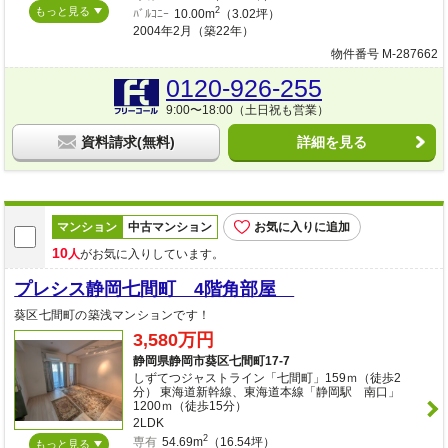
もっと見る
2
ﾊﾞﾙｺﾆｰ
10.00m
（3.02坪）
2004年2月（築22年）
物件番号 M-287662
0120-926-255
9:00〜18:00（土日祝も営業）
資料請求(無料)
詳細を見る
マンション
中古マンション
お気に入りに追加
10
人
がお気に入りしています。
プレシス静岡七間町 4階角部屋
葵区七間町の築浅マンションです！
3,580万円
静岡県静岡市葵区七間町17-7
しずてつジャストライン「七間町」159ｍ（徒歩2
分） 東海道新幹線、東海道本線「静岡駅 南口」
1200ｍ（徒歩15分）
2LDK
2
専有
54.69m
（16.54坪）
もっと見る