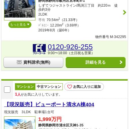
静岡県静岡市駿河区宮本町8-1
しずてつジャストライン/馬渕三丁目 約220ｍ 徒
歩約3分
2LDK
2
専有
70.54m
（21.33坪）
もっと見る
2
ﾊﾞﾙｺﾆｰ
12.20m
（3.69坪）
2019年8月（築6年）
物件番号 M-342295
0120-926-255
9:00〜18:00（土日祝も営業）
資料請求(無料)
詳細を見る
マンション
中古マンション
お気に入りに追加
1
人
がお気に入りしています。
【現況販売】ビューポート清水A棟404
現況販売 3LDK 駐車場1台可
1,999万円
静岡県静岡市清水区天神1-35