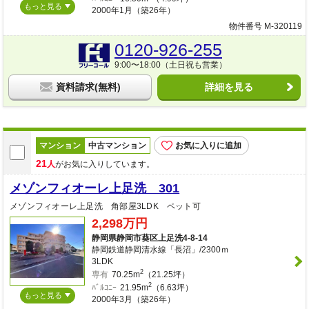
もっと見る
2000年1月（築26年）
物件番号 M-320119
0120-926-255
9:00〜18:00（土日祝も営業）
資料請求(無料)
詳細を見る
マンション
中古マンション
お気に入りに追加
21
人
がお気に入りしています。
メゾンフィオーレ上足洗 301
メゾンフィオーレ上足洗 角部屋3LDK ペット可
2,298万円
静岡県静岡市葵区上足洗4-8-14
静岡鉄道静岡清水線「長沼」/2300ｍ
3LDK
2
専有
70.25m
（21.25坪）
2
ﾊﾞﾙｺﾆｰ
21.95m
（6.63坪）
もっと見る
2000年3月（築26年）