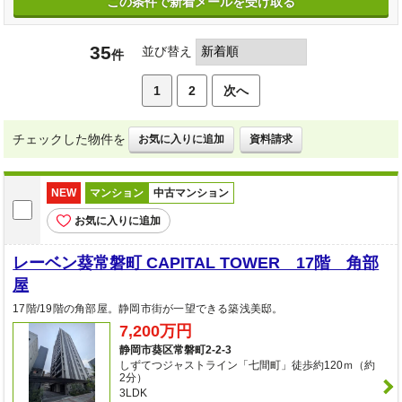
この条件で新着メールを受け取る
35
並び替え
件
1
2
次へ
チェックした物件を
お気に入りに追加
資料請求
NEW
マンション
中古マンション
お気に入りに追加
レーベン葵常磐町 CAPITAL TOWER 17階 角部
屋
17階/19階の角部屋。静岡市街が一望できる築浅美邸。
7,200万円
静岡市葵区常磐町2-2-3
しずてつジャストライン「七間町」徒歩約120ｍ（約
2分）
3LDK