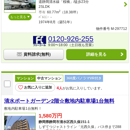
道静岡清水線「桜橋」/徒歩23分
2SLDK
2
専有
60.77m
（18.38坪）
もっと見る
ﾊﾞﾙｺﾆｰ
-
1974年8月（築51年）
物件番号 M-297712
0120-926-255
9:00〜18:00（土日祝も営業）
資料請求(無料)
詳細を見る
マンション
中古マンション
360度パノラマVR付き
お気に入りに追加
4
人
がお気に入りしています。
清水ポートガーデン2階☆敷地内駐車場1台無料
敷地内駐車場1台無料！
1,580万円
静岡県静岡市清水区西久保151-1
しずてつジャストライン「元西久保」バス停まで288