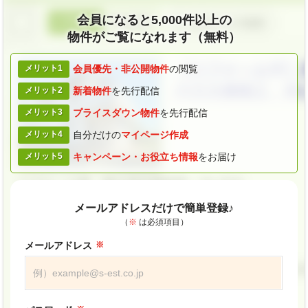
会員になると5,000件以上の
物件がご覧になれます（無料）
メリット1
会員優先・
非公開物件
の閲覧
メリット2
新着物件
を
先行配信
メリット3
プライスダウン
物件
を先行配信
メリット4
自分だけの
マイページ作成
メリット5
キャンペーン・
お役立ち情報
をお届け
メールアドレスだけで簡単登録♪
（
※
は必須項目）
メールアドレス