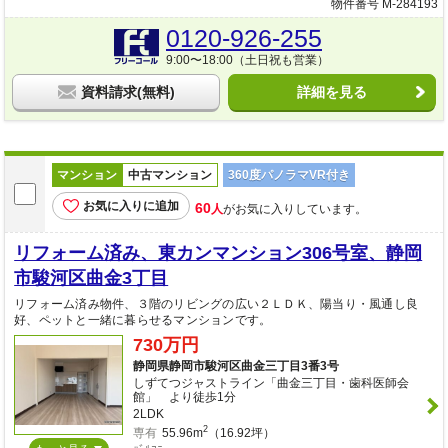
物件番号 M-284193
0120-926-255
9:00〜18:00（土日祝も営業）
資料請求(無料)
詳細を見る
マンション
中古マンション
360度パノラマVR付き
お気に入りに追加
60
人
がお気に入りしています。
リフォーム済み、東カンマンション306号室、静岡
市駿河区曲金3丁目
リフォーム済み物件、３階のリビングの広い２ＬＤＫ、陽当り・風通し良
好、ペットと一緒に暮らせるマンションです。
730万円
静岡県静岡市駿河区曲金三丁目3番3号
しずてつジャストライン「曲金三丁目・歯科医師会
館」 より徒歩1分
2LDK
2
専有
55.96m
（16.92坪）