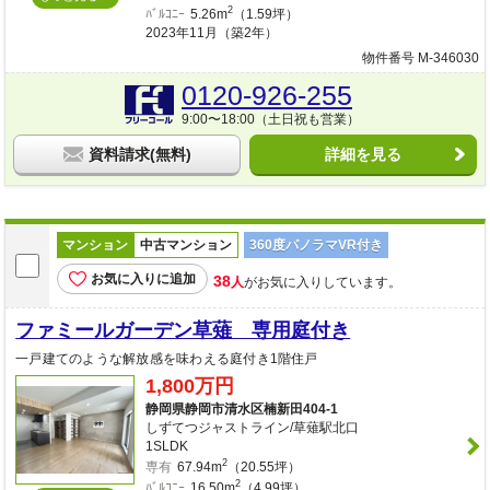
2
ﾊﾞﾙｺﾆｰ
5.26m
（1.59坪）
2023年11月（築2年）
物件番号 M-346030
0120-926-255
9:00〜18:00（土日祝も営業）
資料請求(無料)
詳細を見る
マンション
中古マンション
360度パノラマVR付き
お気に入りに追加
38
人
がお気に入りしています。
ファミールガーデン草薙 専用庭付き
一戸建てのような解放感を味わえる庭付き1階住戸
1,800万円
静岡県静岡市清水区楠新田404-1
しずてつジャストライン/草薙駅北口
1SLDK
2
専有
67.94m
（20.55坪）
2
ﾊﾞﾙｺﾆｰ
16.50m
（4.99坪）