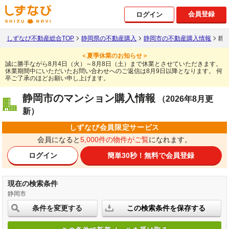
会員登録
ログイン
しずなび不動産総合TOP
静岡県の不動産購入
静岡市の不動産購入情報
静
＜夏季休業のお知らせ＞
誠に勝手ながら8月4日（火）～8月8日（土）まで休業とさせていただきます。
休業期間中にいただいたお問い合わせへのご返信は8月9日以降となります。
何
卒ご了承のほどお願い申し上げます。
静岡市のマンション購入情報
（2026年8月更
新）
しずなび会員限定サービス
会員になると
5,000件の物件がご覧
になれます。
ログイン
簡単30秒！
無料で会員登録
現在の検索条件
静岡市
条件を変更する
この検索条件を保存する