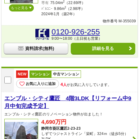
2
専有
75.04m
（22.69坪）
もっと見る
2
ﾊﾞﾙｺﾆｰ
9.86m
（2.98坪）
2024年1月（築2年）
物件番号 M-355039
0120-926-255
9:00〜18:00（土日祝も営業）
資料請求(無料)
詳細を見る
NEW
マンション
中古マンション
お気に入りに追加
4
人
がお気に入りしています。
エンブル・シティ鷹匠 4階3LDK【リフォーム中9
月中旬完成予定】
エンブル・シティ鷹匠のリノベーション物件が出ました！
4,690万円
静岡市葵区鷹匠2-23-23
しずてつジャストライン「栄町」324ｍ（徒歩5分）