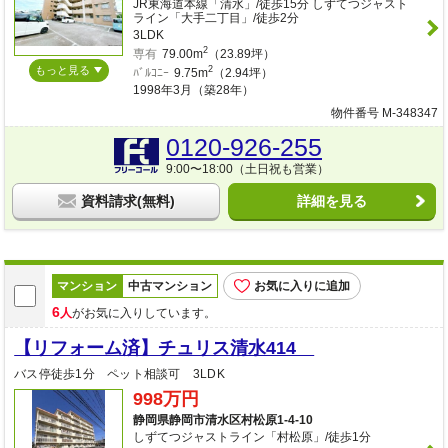
JR東海道本線「清水」/徒歩15分 しずてつジャスト
ライン「大手二丁目」/徒歩2分
3LDK
2
専有
79.00m
（23.89坪）
もっと見る
2
ﾊﾞﾙｺﾆｰ
9.75m
（2.94坪）
1998年3月（築28年）
物件番号 M-348347
0120-926-255
9:00〜18:00（土日祝も営業）
資料請求(無料)
詳細を見る
マンション
中古マンション
お気に入りに追加
6
人
がお気に入りしています。
【リフォーム済】チュリス清水414
バス停徒歩1分 ペット相談可 3LDK
998万円
静岡県静岡市清水区村松原1-4-10
しずてつジャストライン「村松原」/徒歩1分