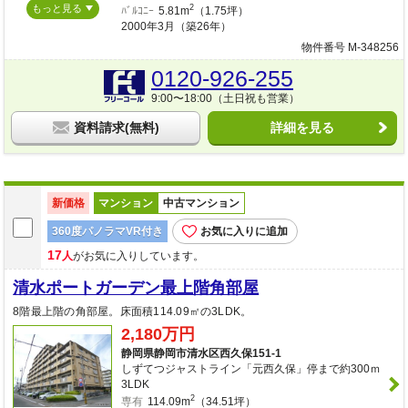
もっと見る
2
ﾊﾞﾙｺﾆｰ
5.81m
（1.75坪）
2000年3月（築26年）
物件番号 M-348256
0120-926-255
9:00〜18:00（土日祝も営業）
資料請求(無料)
詳細を見る
新価格
マンション
中古マンション
360度パノラマVR付き
お気に入りに追加
17
人
がお気に入りしています。
清水ポートガーデン最上階角部屋
8階最上階の角部屋。床面積114.09㎡の3LDK。
2,180万円
静岡県静岡市清水区西久保151-1
しずてつジャストライン「元西久保」停まで約300ｍ
3LDK
2
専有
114.09m
（34.51坪）