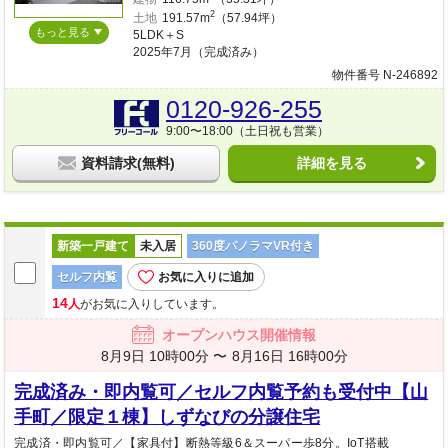
2
土地
191.57m
（57.94坪）
もっと見る
5LDK＋S
2025年7月（完成済み）
物件番号 N-246892
0120-926-255
9:00〜18:00（土日祝も営業）
資料請求(無料)
詳細を見る
新築一戸建て
未入居
360度パノラマVR付き
セルフ内覧
お気に入りに追加
14
人
がお気に入りしています。
オープンハウス開催情報
8月9日 10時00分 〜
8月16日 16時00分
完成済み・即内覧可／セルフ内覧予約も受付中【山
手町／限定１棟】しずなびの分譲住宅
完成済・即内覧可／【家具付】断熱等級6＆スーパー歩8分。IoT搭載