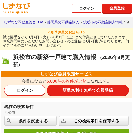
会員登録
ログイン
しずなび不動産総合TOP
静岡県の不動産購入
浜松市の不動産購入情報
浜
＜夏季休業のお知らせ＞
誠に勝手ながら8月4日（火）～8月8日（土）まで休業とさせていただきます。
休業期間中にいただいたお問い合わせへのご返信は8月9日以降となります。
何
卒ご了承のほどお願い申し上げます。
浜松市の新築一戸建て購入情報
（2026年8月更
新）
しずなび会員限定サービス
会員になると
5,000件の物件がご覧
になれます。
ログイン
簡単30秒！
無料で会員登録
現在の検索条件
浜松市
条件を変更する
この検索条件を保存する