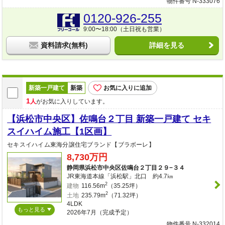
物件番号 N-333076
0120-926-255
9:00〜18:00（土日祝も営業）
資料請求(無料)
詳細を見る
新築一戸建て
新築
お気に入りに追加
1
人
がお気に入りしています。
【浜松市中央区】佐鳴台２丁目 新築一戸建て セキ
スイハイム施工【1区画】
セキスイハイム東海分譲住宅ブランド【ブラボーレ】
8,730万円
静岡県浜松市中央区佐鳴台２丁目２９−３４
JR東海道本線「浜松駅」北口 約4.7㎞
2
建物
116.56m
（35.25坪）
2
土地
235.79m
（71.32坪）
4LDK
もっと見る
2026年7月（完成予定）
物件番号 N-332014