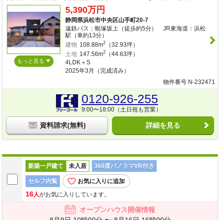
5,390万円
静岡県浜松市中央区山手町20-7
遠鉄バス：蜆塚坂上（徒歩約5分） JR東海道：浜松
駅（車約13分）
2
建物
108.88m
（32.93坪）
2
土地
147.56m
（44.63坪）
もっと見る
4LDK＋S
2025年3月（完成済み）
物件番号 N-232471
0120-926-255
9:00〜18:00（土日祝も営業）
資料請求(無料)
詳細を見る
新築一戸建て
未入居
360度パノラマVR付き
セルフ内覧
お気に入りに追加
16
人
がお気に入りしています。
オープンハウス開催情報