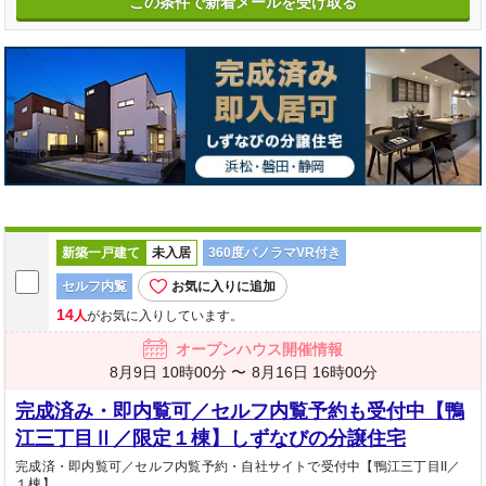
この条件で新着メールを受け取る
新築一戸建て
未入居
360度パノラマVR付き
セルフ内覧
お気に入りに追加
14
人
がお気に入りしています。
オープンハウス開催情報
8月9日 10時00分 〜
8月16日 16時00分
完成済み・即内覧可／セルフ内覧予約も受付中【鴨
江三丁目Ⅱ／限定１棟】しずなびの分譲住宅
完成済・即内覧可／セルフ内覧予約・自社サイトで受付中【鴨江三丁目II／
１棟】