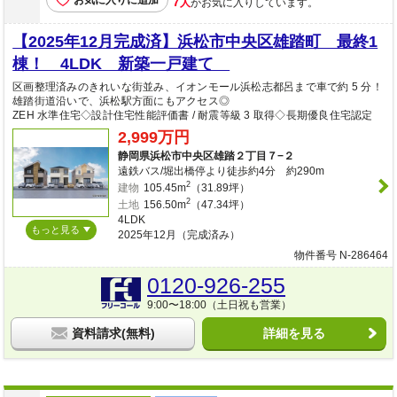
お気に入りに追加
7
人
がお気に入りしています。
【2025年12月完成済】浜松市中央区雄踏町 最終1
棟！ 4LDK 新築一戸建て
区画整理済みのきれいな街並み、イオンモール浜松志都呂まで車で約 5 分！
雄踏街道沿いで、浜松駅方面にもアクセス◎
ZEH 水準住宅◇設計住宅性能評価書 / 耐震等級 3 取得◇長期優良住宅認定
2,999万円
静岡県浜松市中央区雄踏２丁目７−２
遠鉄バス/堀出橋停より徒歩約4分 約290m
2
建物
105.45m
（31.89坪）
2
土地
156.50m
（47.34坪）
4LDK
もっと見る
2025年12月（完成済み）
物件番号 N-286464
0120-926-255
9:00〜18:00（土日祝も営業）
資料請求(無料)
詳細を見る