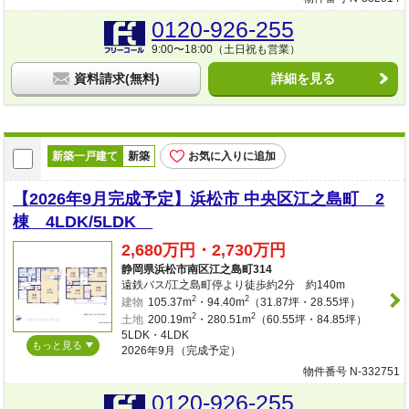
0120-926-255
9:00〜18:00（土日祝も営業）
資料請求(無料)
詳細を見る
新築一戸建て
新築
お気に入りに追加
【2026年9月完成予定】浜松市 中央区江之島町 2
棟 4LDK/5LDK
2,680万円・2,730万円
静岡県浜松市南区江之島町314
遠鉄バス/江之島町停より徒歩約2分 約140m
2
2
建物
105.37m
・94.40m
（31.87坪・28.55坪）
2
2
土地
200.19m
・280.51m
（60.55坪・84.85坪）
5LDK・4LDK
もっと見る
2026年9月（完成予定）
物件番号 N-332751
0120-926-255