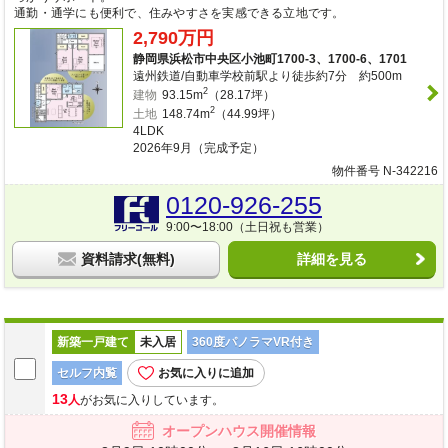
通勤・通学にも便利で、住みやすさを実感できる立地です。
2,790万円
静岡県浜松市中央区小池町1700-3、1700-6、1701
遠州鉄道/自動車学校前駅より徒歩約7分 約500m
2
建物
93.15m
（28.17坪）
2
土地
148.74m
（44.99坪）
4LDK
2026年9月（完成予定）
物件番号 N-342216
0120-926-255
9:00〜18:00（土日祝も営業）
資料請求(無料)
詳細を見る
新築一戸建て
未入居
360度パノラマVR付き
セルフ内覧
お気に入りに追加
13
人
がお気に入りしています。
オープンハウス開催情報