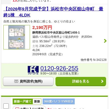
1
人
がお気に入りしています。
【2026年9月完成予定】浜松市中央区舘山寺町 最
終1棟 4LDK
自然と観光地の魅力を身近に感じる、ゆとりの住まい
2,190万円
静岡県浜松市中央区舘山寺町1408-1
遠鉄バス/舘山寺南停より徒歩約4分 約300m
2
建物
95.58m
（28.91坪）
2
土地
238.22m
（72.06坪）
4LDK
2026年9月（完成予定）
物件番号 N-342128
0120-926-255
9:00〜18:00（土日祝も営業）
資料請求(無料)
詳細を見る
新築一戸建て
新築
360度パノラマVR付き