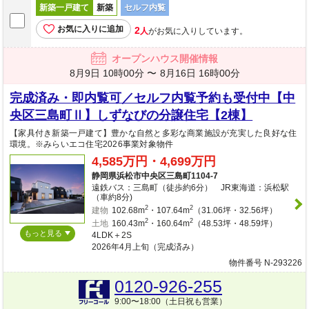
新築一戸建て
新築
セルフ内覧
お気に入りに追加
2
人
がお気に入りしています。
オープンハウス開催情報
8月9日 10時00分 〜
8月16日 16時00分
完成済み・即内覧可／セルフ内覧予約も受付中【中
央区三島町Ⅱ】しずなびの分譲住宅【2棟】
【家具付き新築一戸建て】豊かな自然と多彩な商業施設が充実した良好な住
環境。※みらいエコ住宅2026事業対象物件
4,585万円・4,699万円
静岡県浜松市中央区三島町1104-7
遠鉄バス：三島町（徒歩約6分） JR東海道：浜松駅
（車約8分)
2
2
建物
102.68m
・107.64m
（31.06坪・32.56坪）
2
2
土地
160.43m
・160.64m
（48.53坪・48.59坪）
もっと見る
4LDK＋2S
2026年4月上旬（完成済み）
物件番号 N-293226
0120-926-255
9:00〜18:00（土日祝も営業）