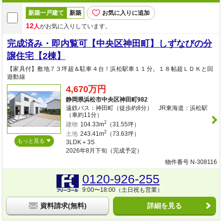
新築一戸建て
新築
お気に入りに追加
12
人
がお気に入りしています。
完成済み・即内覧可【中央区神田町】しずなびの分
譲住宅【2棟】
【家具付】敷地７３坪超＆駐車４台！浜松駅車１１分。１８帖超ＬＤＫと回
遊動線
4,670万円
静岡県浜松市中央区神田町982
遠鉄バス：神田町（徒歩約8分） JR東海道：浜松駅
（車約11分）
2
建物
104.33m
（31.55坪）
2
土地
243.41m
（73.63坪）
もっと見る
3LDK＋3S
2026年8月下旬（完成予定）
物件番号 N-308116
0120-926-255
9:00〜18:00（土日祝も営業）
資料請求(無料)
詳細を見る