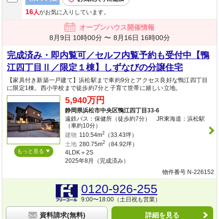
16
人
がお気に入りしています。
オープンハウス開催情報
8月9日 10時00分 〜
8月16日 16時00分
完成済み・即内覧可／セルフ内覧予約も受付中【鴨
江四丁目Ⅱ／限定１棟】しずなびの分譲住宅
【家具付き新築一戸建て】浜松駅まで車約9分とアクセス良好な鴨江四丁目
に限定1棟。西小学校まで徒歩約7分と子育て世帯に嬉しい立地。
5,940万円
静岡県浜松市中央区鴨江四丁目33-6
遠鉄バス：保健所（徒歩約7分） JR東海道：浜松駅
（車約10分）
2
建物
110.54m
（33.43坪）
2
土地
280.75m
（84.92坪）
もっと見る
4LDK＋2S
2025年8月（完成済み）
物件番号 N-226152
0120-926-255
9:00〜18:00（土日祝も営業）
資料請求(無料)
詳細を見る