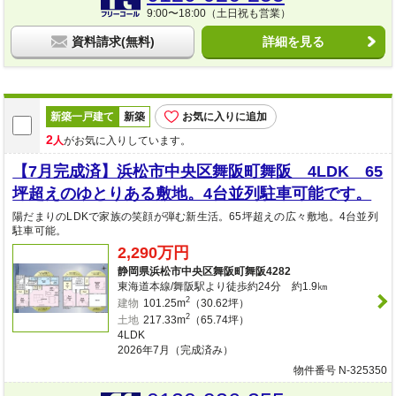
9:00〜18:00（土日祝も営業）
資料請求(無料)
詳細を見る
新築一戸建て
新築
お気に入りに追加
2
人
がお気に入りしています。
【7月完成済】浜松市中央区舞阪町舞阪 4LDK 65
坪超えのゆとりある敷地。4台並列駐車可能です。
陽だまりのLDKで家族の笑顔が弾む新生活。65坪超えの広々敷地。4台並列
駐車可能。
2,290万円
静岡県浜松市中央区舞阪町舞阪4282
東海道本線/舞阪駅より徒歩約24分 約1.9㎞
2
建物
101.25m
（30.62坪）
2
土地
217.33m
（65.74坪）
4LDK
2026年7月（完成済み）
物件番号 N-325350