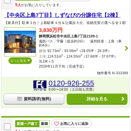
5
人
がお気に入りしています。
【中央区上島7丁目】しずなびの分譲住宅【2棟】
【家具付】駐車３台！上島駅車４分＆公園歩３分。収納充実の選べる全２邸
3,830万円
静岡県浜松市中央区上島7丁目2109-1
遠鉄バス：宇藤（徒歩約3分） 遠州鉄道：上島（車
約4分）
2
2
建物
92.73m
・93.56m
（28.05坪・28.3坪）
2
2
土地
124.51m
・124.55m
（37.66坪・37.67坪）
もっと見る
3LDK＋S
2026年11月下旬（完成予定）
物件番号 N-333389
0120-926-255
9:00〜18:00（土日祝も営業）
資料請求(無料)
詳細を見る
新築一戸建て
新築
お気に入りに追加