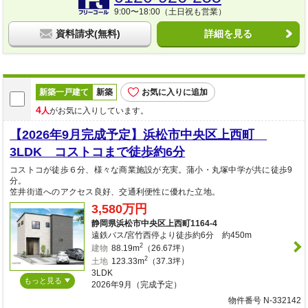
9:00〜18:00（土日祝も営業）
資料請求(無料)
詳細を見る
新築一戸建て
新築
お気に入りに追加
4
人
がお気に入りしています。
【2026年9月完成予定】浜松市中央区上西町
3LDK コストコまで徒歩約6分
コストコが徒歩６分、様々な商業施設が充実。蒲小・丸塚中学が共に徒歩9
分。
笠井街道へのアクセス良好、交通利便性に優れた立地。
3,580万円
静岡県浜松市中央区上西町1164-4
遠鉄バス/宮竹西停より徒歩約6分 約450m
2
建物
88.19m
（26.67坪）
2
土地
123.33m
（37.3坪）
3LDK
もっと見る
2026年9月（完成予定）
物件番号 N-332142