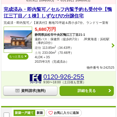
8月9日 10時00分 〜
8月16日 16時00分
完成済み・即内覧可／セルフ内覧予約も受付中【鴨
江三丁目／１棟】しずなびの分譲住宅
完成済・即内覧可／【家具付】敷地70坪超＆西小歩7分。ランドリー室有
5,680万円
静岡県浜松市中央区鴨江三丁目21-1
遠鉄バス：保健所（徒歩約7分） JR東海道：浜松駅
（車約10分）
2
建物
113.85m
（34.43坪）
2
土地
233.00m
（70.48坪）
もっと見る
4LDK＋3S
2025年3月（完成済み）
物件番号 N-242525
0120-926-255
9:00〜18:00（土日祝も営業）
資料請求(無料)
詳細を見る
新築一戸建て
新築
お気に入りに追加