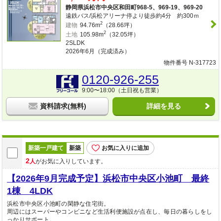
静岡県浜松市中央区和田町968-5、969-19、969-20
遠鉄バス/浜松アリーナ停より徒歩約4分 約300ｍ
2
建物
94.76m
（28.66坪）
2
土地
105.98m
（32.05坪）
2SLDK
2026年6月（完成済み）
物件番号 N-317723
0120-926-255
9:00〜18:00（土日祝も営業）
資料請求(無料)
詳細を見る
新築一戸建て
新築
お気に入りに追加
2
人
がお気に入りしています。
【2026年9月完成予定】浜松市中央区小池町 最終
1棟 4LDK
浜松市中央区小池町の閑静な住宅街。
周辺にはスーパーやコンビニなど生活利便施設が点在し、毎日の暮らしをし
っかりサポート。