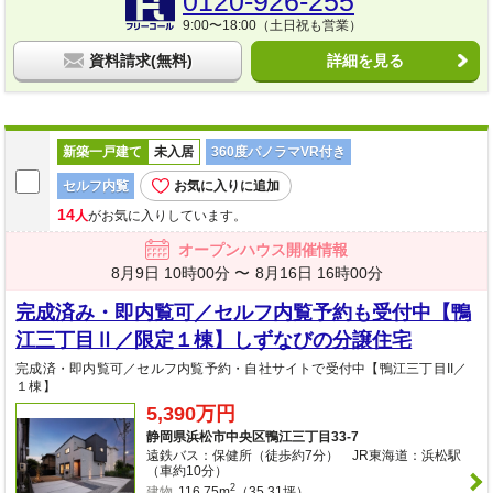
0120-926-255
9:00〜18:00（土日祝も営業）
資料請求(無料)
詳細を見る
新築一戸建て
未入居
360度パノラマVR付き
セルフ内覧
お気に入りに追加
14
人
がお気に入りしています。
オープンハウス開催情報
8月9日 10時00分 〜
8月16日 16時00分
完成済み・即内覧可／セルフ内覧予約も受付中【鴨
江三丁目Ⅱ／限定１棟】しずなびの分譲住宅
完成済・即内覧可／セルフ内覧予約・自社サイトで受付中【鴨江三丁目II／
１棟】
5,390万円
静岡県浜松市中央区鴨江三丁目33-7
遠鉄バス：保健所（徒歩約7分） JR東海道：浜松駅
（車約10分）
2
建物
116.75m
（35.31坪）