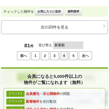
チェックした物件を
お気に入りに追加
資料請求
次の20件を見る
81
並び替え
件
前へ
1
2
3
4
5
次へ
会員になると5,000件以上の
物件がご覧になれます（無料）
メリット1
会員優先・
非公開物件
の閲覧
メリット2
新着物件
を
先行配信