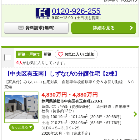
物件番号 N-332470
0120-926-255
9:00〜18:00（土日祝も営業）
資料請求(無料)
詳細を見る
新築一戸建て
新築
お気に入りに追加
4
人
がお気に入りしています。
【中央区有玉南】しずなびの分譲住宅【2棟】
【家具付】みらいエコ住宅対象！自動車学校前駅車９分＆水回り動線・ＳＣ
完備
4,830万円・4,880万円
静岡県浜松市中央区有玉南町2203-1
遠鉄バス：宇藤（徒歩約6分） 遠州鉄道：自動車学
校前（徒歩約12分）
2
2
建物
100.19m
・101.43m
（30.3坪・30.68坪）
2
2
土地
210.27m
・224.03m
（63.6坪・67.76坪）
もっと見る
3LDK＋S～3LDK＋2S
2026年10月下旬（完成予定）