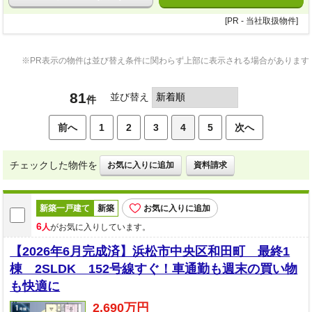
※PR表示の物件は並び替え条件に関わらず上部に表示される場合があります
81
並び替え
件
前へ
1
2
3
4
5
次へ
チェックした物件を
お気に入りに追加
資料請求
新築一戸建て
新築
お気に入りに追加
6
人
がお気に入りしています。
【2026年6月完成済】浜松市中央区和田町 最終1
棟 2SLDK 152号線すぐ！車通勤も週末の買い物
も快適に
2,690万円