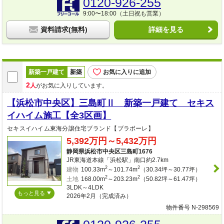
0120-926-255
9:00〜18:00（土日祝も営業）
資料請求(無料)
詳細を見る
新築一戸建て
新築
お気に入りに追加
2
人
がお気に入りしています。
【浜松市中央区】三島町Ⅱ 新築一戸建て セキス
イハイム施工【全3区画】
セキスイハイム東海分譲住宅ブランド【ブラボーレ】
5,392万円～5,432万円
静岡県浜松市中央区三島町1676
JR東海道本線「浜松駅」南口約2.7km
2
2
建物
100.33m
～101.74m
（30.34坪～30.77坪）
2
2
土地
168.00m
～203.23m
（50.82坪～61.47坪）
3LDK～4LDK
もっと見る
2026年2月（完成済み）
物件番号 N-298569