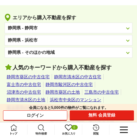
エリアから購入不動産を探す
静岡県 - 静岡市
静岡県 - 浜松市
静岡県 - そのほかの地域
人気のキーワードから購入不動産を探す
静岡市葵区の中古住宅
静岡市清水区の中古住宅
富士市の中古住宅
静岡市駿河区の中古住宅
沼津市の中古住宅
静岡市葵区の土地
三島市の中古住宅
静岡市清水区の土地
浜松市中央区のマンション
富士宮市の中古住宅
静岡市葵区のマンション
会員になると
5,000件の物件がご覧
になれます。
静岡市駿河区のマンション
浜松市中央区の中古住宅
無料 会員登録
ログイン
沼津市のマンション
磐田市の中古住宅
富士市の土地
0
藤枝市の中古住宅
焼津市の中古住宅
静岡市駿河区の土地