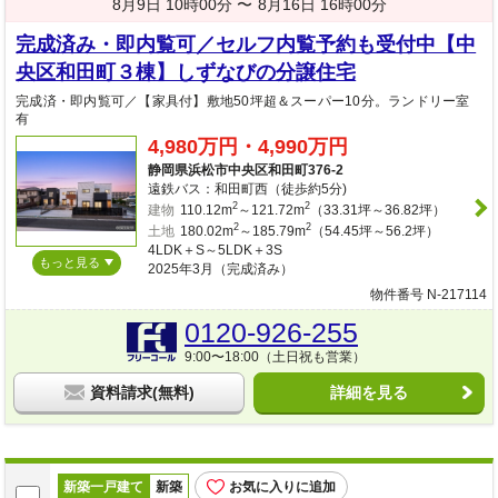
8月9日 10時00分 〜
8月16日 16時00分
完成済み・即内覧可／セルフ内覧予約も受付中【中
央区和田町３棟】しずなびの分譲住宅
完成済・即内覧可／【家具付】敷地50坪超＆スーパー10分。ランドリー室
有
4,980万円・4,990万円
静岡県浜松市中央区和田町376-2
遠鉄バス：和田町西（徒歩約5分)
2
2
建物
110.12m
～121.72m
（33.31坪～36.82坪）
2
2
土地
180.02m
～185.79m
（54.45坪～56.2坪）
4LDK＋S～5LDK＋3S
もっと見る
2025年3月（完成済み）
物件番号 N-217114
0120-926-255
9:00〜18:00（土日祝も営業）
資料請求(無料)
詳細を見る
新築一戸建て
新築
お気に入りに追加