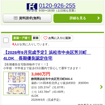
0120-926-255
9:00〜18:00（土日祝も営業）
資料請求(無料)
詳細を見る
新築一戸建て
新築
お気に入りに追加
4
人
がお気に入りしています。
【2026年9月完成予定】浜松市中央区芳川町
4LDK 長期優良認定住宅
【長期優良住宅取得物件です！！】
小学校・中学校まで徒歩15分圏内で安心して通学できます！
3,080万円
静岡県浜松市中央区芳川町866-4
遠鉄バス/四本松北停より徒歩約8分 約600m
2
建物
105.37m
（31.87坪）
2
土地
143.78m
（43.49坪）
4LDK
2026年9月（完成予定）