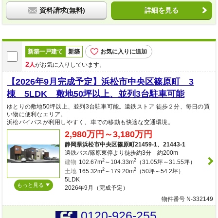
資料請求(無料)
詳細を見る
新築一戸建て
新築
お気に入りに追加
2
人
がお気に入りしています。
【2026年9月完成予定】浜松市中央区篠原町 3
棟 5LDK 敷地50坪以上、並列3台駐車可能
ゆとりの敷地50坪以上、並列3台駐車可能。遠鉄ストア 徒歩２分、毎日の買
い物に便利なエリア。
浜松バイパスが利用しやすく、車での移動も快適な交通環境。
2,980万円～3,180万円
静岡県浜松市中央区篠原町21459-1、21443-1
遠鉄バス/篠原東停より徒歩約3分 約200m
2
2
建物
102.67m
～104.33m
（31.05坪～31.55坪）
2
2
土地
165.32m
～179.20m
（50坪～54.2坪）
5LDK
もっと見る
2026年9月（完成予定）
物件番号 N-332149
0120-926-255