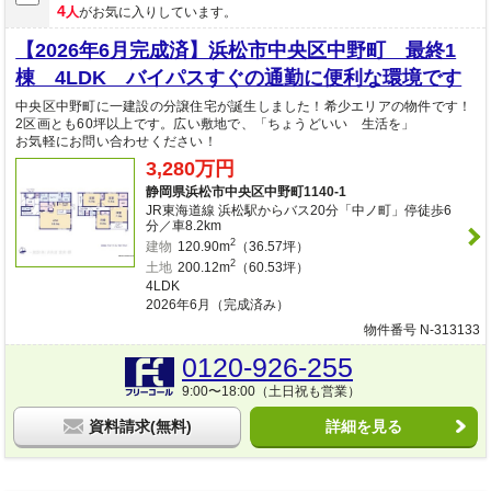
4
人
がお気に入りしています。
【2026年6月完成済】浜松市中央区中野町 最終1
棟 4LDK バイパスすぐの通勤に便利な環境です
中央区中野町に一建設の分譲住宅が誕生しました！希少エリアの物件です！
2区画とも60坪以上です。広い敷地で、「ちょうどいい 生活を」
お気軽にお問い合わせください！
3,280万円
静岡県浜松市中央区中野町1140-1
JR東海道線 浜松駅からバス20分「中ノ町」停徒歩6
分／車8.2km
2
建物
120.90m
（36.57坪）
2
土地
200.12m
（60.53坪）
4LDK
2026年6月（完成済み）
物件番号 N-313133
0120-926-255
9:00〜18:00（土日祝も営業）
資料請求(無料)
詳細を見る