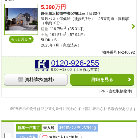
5,390万円
静岡県浜松市中央区鴨江三丁目33-7
遠鉄バス：保健所（徒歩約7分） JR東海道：浜松駅
（車約10分）
2
建物
116.75m
（35.31坪）
2
土地
191.57m
（57.94坪）
もっと見る
5LDK＋S
2025年7月（完成済み）
物件番号 N-246892
0120-926-255
9:00〜18:00（土日祝も営業）
資料請求(無料)
詳細を見る
※PR表示の物件は並び替え条件に関わらず上部に表示される場合があります
新築一戸建て
未入居
360度パノラマVR付き
セルフ内覧
お気に入りに追加